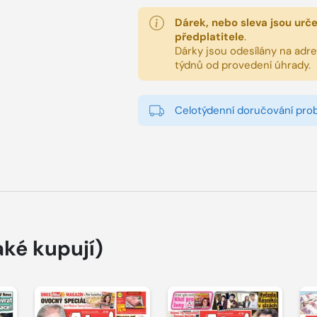
Dárek, nebo sleva jsou urč
předplatitele
.
Dárky jsou odesílány na adres
týdnů od provedení úhrady.
Celotýdenní doručování pro
aké kupují)