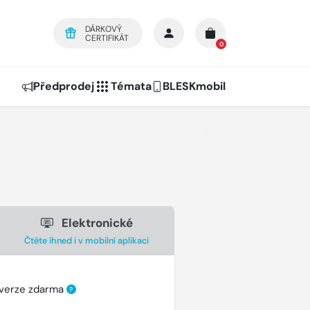
DÁRKOVÝ
CERTIFIKÁT
0
Předprodej
Témata
BLESKmobil
Elektronické
Čtěte ihned i v mobilní aplikaci
 verze zdarma
?