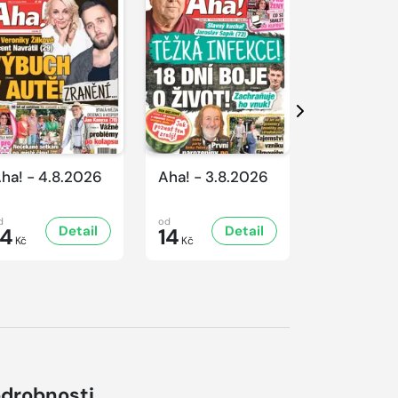
Další
ha! - 4.8.2026
Aha! - 3.8.2026
Aha! - 1.8
d
od
od
Detail
Detail
D
14
14
14
Kč
Kč
Kč
drobnosti