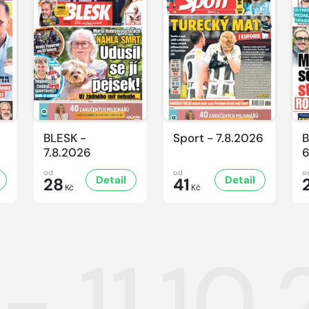
BLESK -
Sport - 7.8.2026
B
7.8.2026
6
od
od
o
Detail
Detail
28
41
Kč
Kč
- 11.10