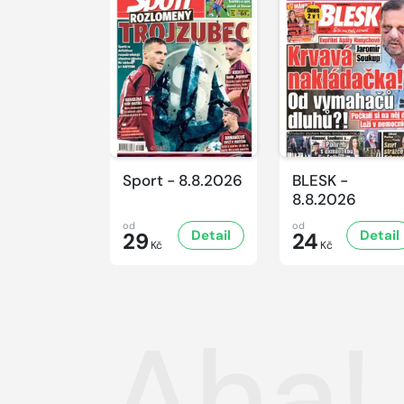
Sport - 8.8.2026
BLESK -
8.8.2026
od
od
Detail
Detail
29
24
Kč
Kč
Aha! 