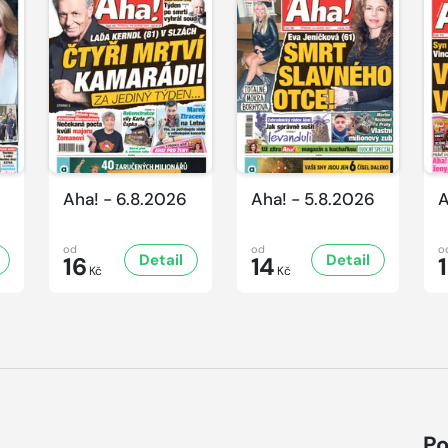
Aha! - 6.8.2026
Aha! - 5.8.2026
A
od
od
o
Detail
Detail
16
14
Kč
Kč
Po