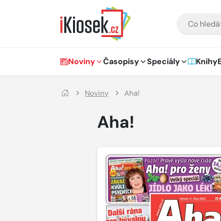
Přejít na hlavní obsah
VYHLEDÁVÁNÍ
Hlavní navigace
Noviny
Časopisy
Speciály
Knihy
Noviny
Aha!
Aha!