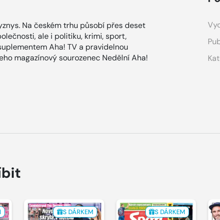
Vyd
znys. Na českém trhu působí přes deset
ečnosti, ale i politiku, krimi, sport,
Pub
 suplementem Aha! TV a pravidelnou
 jeho magazínový sourozenec Nedělní Aha!
Kat
íbit
M
S DÁRKEM
S DÁRKEM