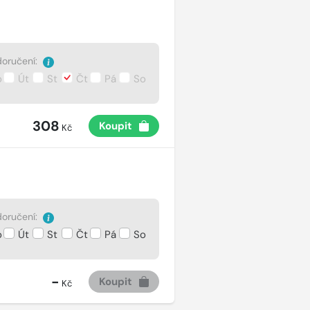
oručení:
o
Út
St
Čt
Pá
So
308
Koupit
Kč
oručení:
o
Út
St
Čt
Pá
So
-
Koupit
Kč