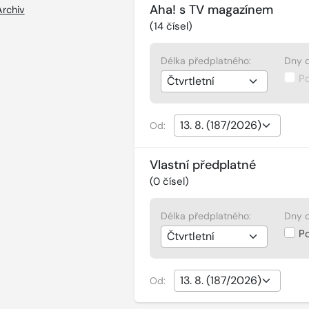
Aha! s TV magazínem
Archiv
(
14
čísel)
Délka předplatného:
Dny d
P
Od:
Vlastní předplatné
(
0
čísel)
Délka předplatného:
Dny d
P
Od: