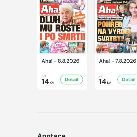
Aha! - 8.8.2026
Aha! - 7.8.2026
od
od
Detail
Detail
14
14
Kč
Kč
Anotace