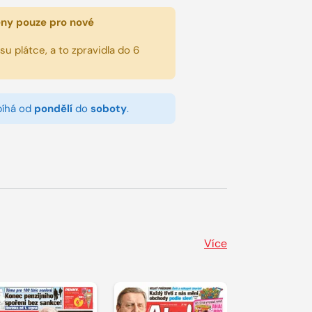
eny pouze pro nové
u plátce, a to zpravidla do 6
bíhá od
pondělí
do
soboty
.
Více