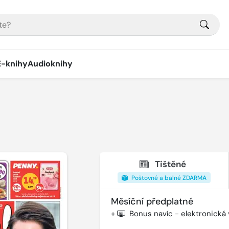
E-knihy
Audioknihy
Tištěné
Poštovné a balné ZDARMA
Měsíční předplatné
+
Bonus navíc - elektronická