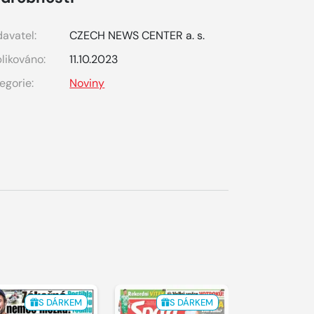
avatel:
CZECH NEWS CENTER a. s.
likováno:
11.10.2023
egorie:
Noviny
S DÁRKEM
S DÁRKEM
S 