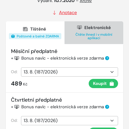
Vydání:
10.7.2020
–
Archiv
Anotace
Elektronické
Tištěné
Čtěte ihned i v mobilní
Poštovné a balné ZDARMA
aplikaci
Měsíční předplatné
+
Bonus navíc - elektronická verze zdarma
?
Od:
489
Koupit
Kč
Čtvrtletní předplatné
+
Bonus navíc - elektronická verze zdarma
?
Od: