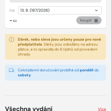
Od:
-
Koupit
Kč
Dárek, nebo sleva jsou určeny pouze pro nové
předplatitele
.
Dárky jsou odesílány na adresu
plátce, a to zpravidla do 6 týdnů od provedení
úhrady.
Celotýdenní doručování probíhá od
pondělí
do
soboty
.
Všechna vydání
Více