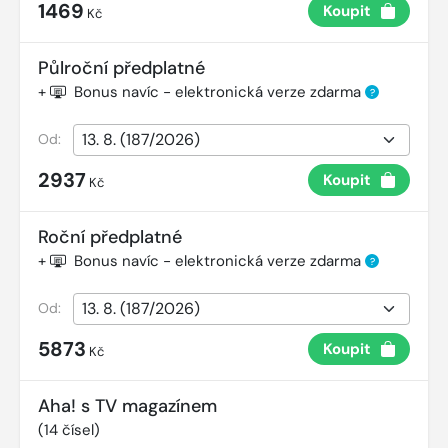
1469
Koupit
Kč
Půlroční předplatné
+
Bonus navíc - elektronická verze zdarma
?
Od:
2937
Koupit
Kč
Roční předplatné
+
Bonus navíc - elektronická verze zdarma
?
Od:
5873
Koupit
Kč
Aha! s TV magazínem
(
14
čísel)