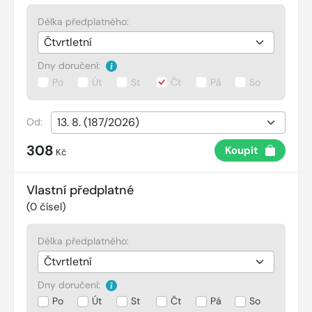
Délka předplatného:
Dny doručení:
Po
Út
St
Čt
Pá
So
Od:
308
Koupit
Kč
Vlastní předplatné
(
0
čísel)
Délka předplatného:
Dny doručení:
Po
Út
St
Čt
Pá
So