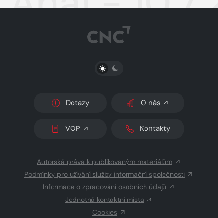
Aha! - 10.7
PŘEPNOUT SVĚTLÝ/TMAVÝ REŽIM
Dotazy
O nás
VOP
Kontakty
Autorská práva k publikovaným materiálům
Podmínky pro užívání služby informační společnosti
Informace o zpracování osobních údajů
Jednotná kontaktní místa
Cookies