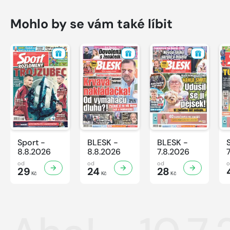
Mohlo by se vám také líbit
Sport -
BLESK -
BLESK -
8.8.2026
8.8.2026
7.8.2026
od
od
od
29
24
28
Kč
Kč
Kč