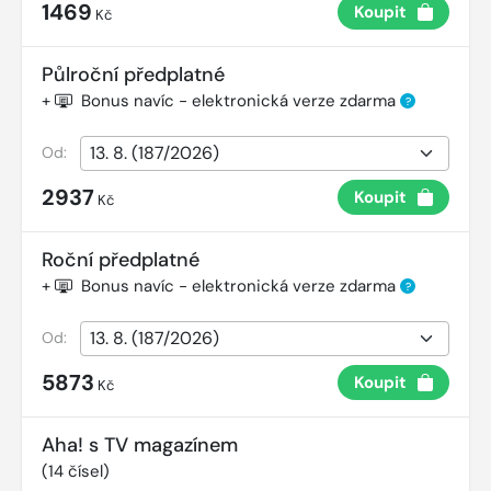
1469
Koupit
Kč
Půlroční předplatné
+
Bonus navíc - elektronická verze zdarma
?
Od:
2937
Koupit
Kč
Roční předplatné
+
Bonus navíc - elektronická verze zdarma
?
Od:
5873
Koupit
Kč
Aha! s TV magazínem
(
14
čísel)