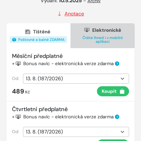
Vydání:
10.5.2025
–
Archiv
Anotace
Elektronické
Tištěné
Čtěte ihned i v mobilní
Poštovné a balné ZDARMA
aplikaci
Měsíční předplatné
+
Bonus navíc - elektronická verze zdarma
?
Od:
489
Koupit
Kč
Čtvrtletní předplatné
+
Bonus navíc - elektronická verze zdarma
?
Od: