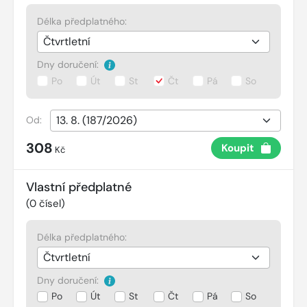
Délka předplatného:
Dny doručení:
Po
Út
St
Čt
Pá
So
Od:
308
Koupit
Kč
Vlastní předplatné
(
0
čísel)
Délka předplatného:
Dny doručení:
Po
Út
St
Čt
Pá
So