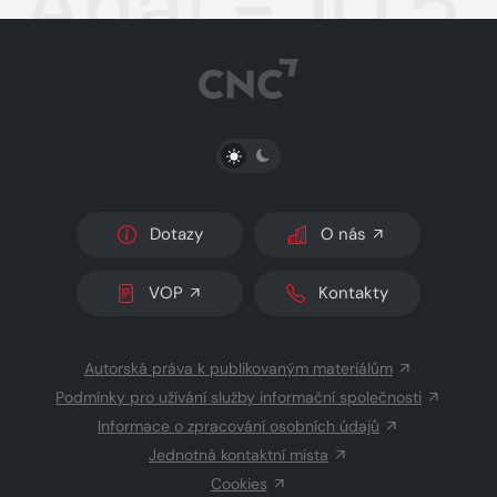
Aha! - 10.5
PŘEPNOUT SVĚTLÝ/TMAVÝ REŽIM
Dotazy
O nás
VOP
Kontakty
Autorská práva k publikovaným materiálům
Podmínky pro užívání služby informační společnosti
Informace o zpracování osobních údajů
Jednotná kontaktní místa
Cookies