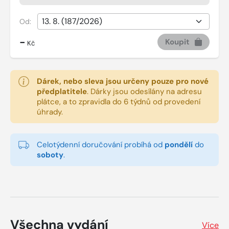
Od:
-
Koupit
Kč
Dárek, nebo sleva jsou určeny pouze pro nové
předplatitele
.
Dárky jsou odesílány na adresu
plátce, a to zpravidla do 6 týdnů od provedení
úhrady.
Celotýdenní doručování probíhá od
pondělí
do
soboty
.
Všechna vydání
Více