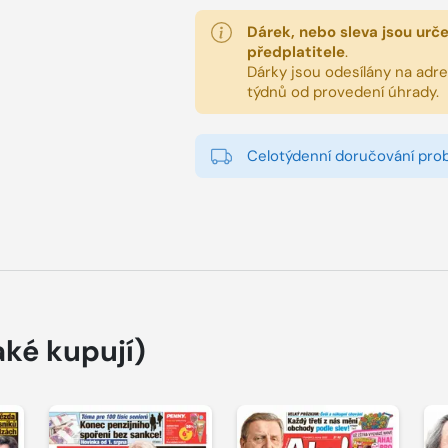
Dárek, nebo sleva jsou urč
předplatitele
.
Dárky jsou odesílány na adres
týdnů od provedení úhrady.
Celotýdenní doručování pro
aké kupují)