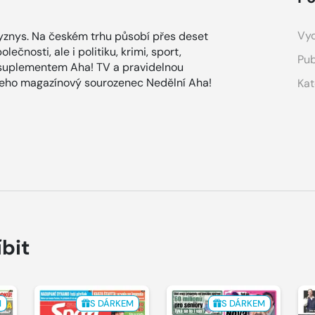
Vyd
znys. Na českém trhu působí přes deset
ečnosti, ale i politiku, krimi, sport,
Pub
 suplementem Aha! TV a pravidelnou
 jeho magazínový sourozenec Nedělní Aha!
Kat
íbit
M
S DÁRKEM
S DÁRKEM