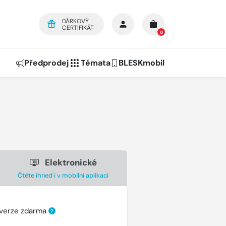
DÁRKOVÝ
CERTIFIKÁT
0
Předprodej
Témata
BLESKmobil
Elektronické
Čtěte ihned i v mobilní aplikaci
 verze zdarma
?