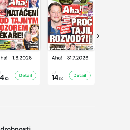
Další
ha! - 1.8.2026
Aha! - 31.7.2026
Aha! - 30.
d
od
od
Detail
Detail
D
14
14
16
Kč
Kč
Kč
drobnosti