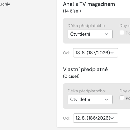
Aha! s TV magazínem
rchiv
(
14
čísel)
Délka předplatného:
Dny d
P
Od:
Vlastní předplatné
(
0
čísel)
Délka předplatného:
Dny d
P
Od: