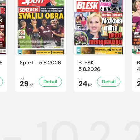
26
Sport - 5.8.2026
BLESK -
B
5.8.2026
4
od
od
o
Detail
Detail
29
24
Kč
Kč
 - 10.2