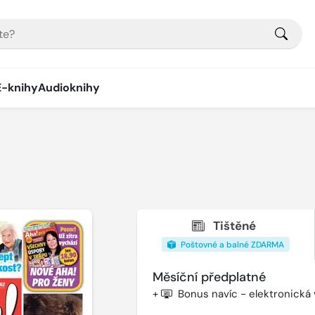
E-knihy
Audioknihy
Tištěné
Poštovné a balné ZDARMA
Měsíční předplatné
+
Bonus navíc - elektronická