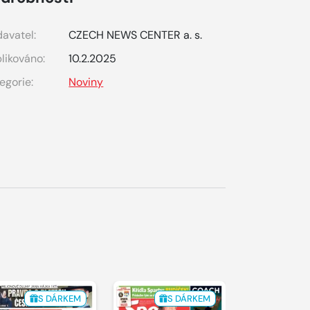
avatel:
CZECH NEWS CENTER a. s.
likováno:
10.2.2025
egorie:
Noviny
S DÁRKEM
S DÁRKEM
S 