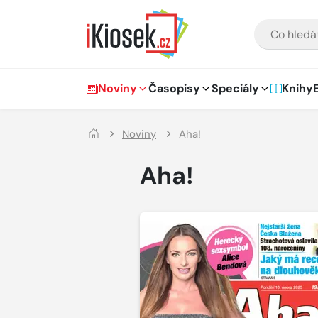
Přejít na hlavní obsah
VYHLEDÁVÁNÍ
Hlavní navigace
Noviny
Časopisy
Speciály
Knihy
Noviny
Aha!
Aha!