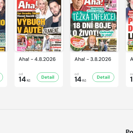
Aha! - 4.8.2026
Aha! - 3.8.2026
A
od
od
o
Detail
Detail
14
14
Kč
Kč
Po