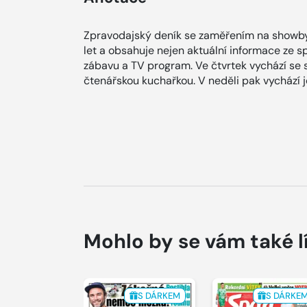
Zpravodajský deník se zaměřením na showby
let a obsahuje nejen aktuální informace ze spol
zábavu a TV program. Ve čtvrtek vychází se
čtenářskou kuchařkou. V neděli pak vychází
Mohlo by se vám také l
S DÁRKEM
S DÁRKE