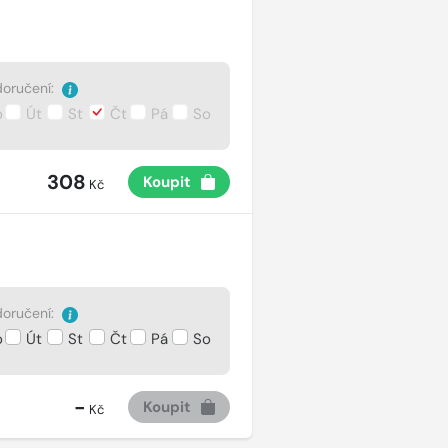
oručení:
o
Út
St
Čt
Pá
So
308
Koupit
Kč
oručení:
o
Út
St
Čt
Pá
So
-
Koupit
Kč