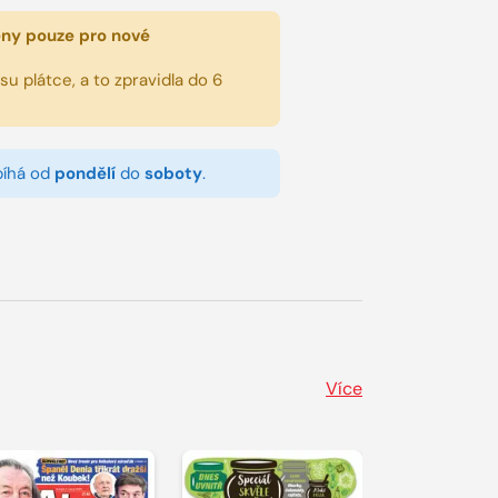
eny pouze pro nové
u plátce, a to zpravidla do 6
bíhá od
pondělí
do
soboty
.
Více