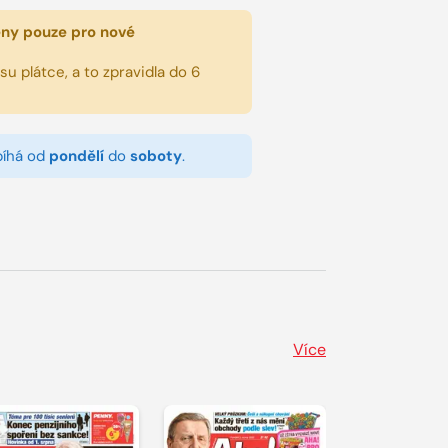
eny pouze pro nové
u plátce, a to zpravidla do 6
bíhá od
pondělí
do
soboty
.
Více