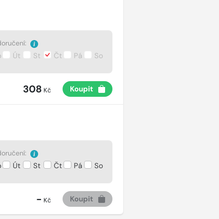
oručení:
o
Út
St
Čt
Pá
So
308
Koupit
Kč
oručení:
o
Út
St
Čt
Pá
So
-
Koupit
Kč