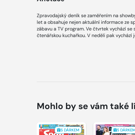
Zpravodajský deník se zaměřením na showby
let a obsahuje nejen aktuální informace ze spol
zábavu a TV program. Ve čtvrtek vychází se
čtenářskou kuchařkou. V neděli pak vychází
Mohlo by se vám také l
S DÁRKEM
S DÁRKE