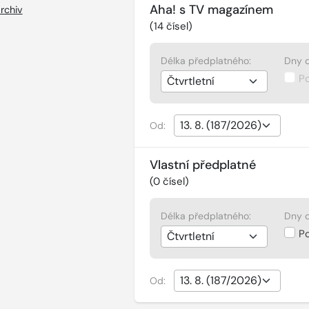
Aha! s TV magazínem
rchiv
(
14
čísel)
Délka předplatného:
Dny d
P
Od:
Vlastní předplatné
(
0
čísel)
Délka předplatného:
Dny d
P
Od: