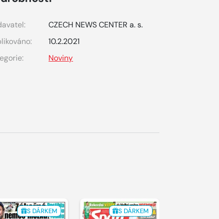
avatel:
CZECH NEWS CENTER a. s.
likováno:
10.2.2021
egorie:
Noviny
S DÁRKEM
S DÁRKEM
S 