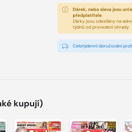
Dárek, nebo sleva jsou urč
předplatitele
.
Dárky jsou odesílány na adres
týdnů od provedení úhrady.
Celotýdenní doručování pro
aké kupují)