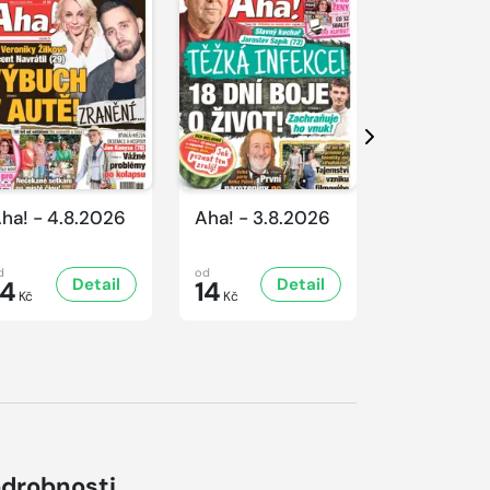
Další
ha! - 4.8.2026
Aha! - 3.8.2026
Aha! - 1.8
d
od
od
Detail
Detail
D
14
14
14
Kč
Kč
Kč
drobnosti