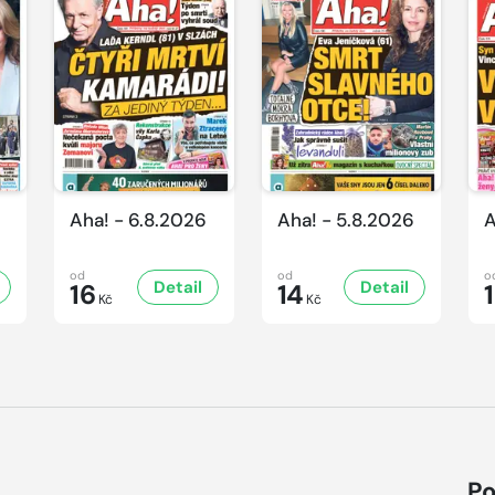
Aha! - 6.8.2026
Aha! - 5.8.2026
A
od
od
o
Detail
Detail
16
14
Kč
Kč
Po