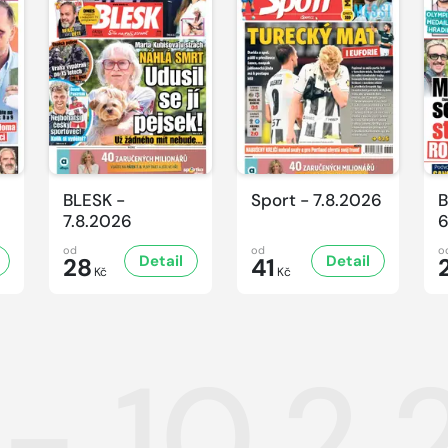
BLESK -
Sport - 7.8.2026
B
7.8.2026
6
od
od
o
Detail
Detail
28
41
Kč
Kč
- 10.2.