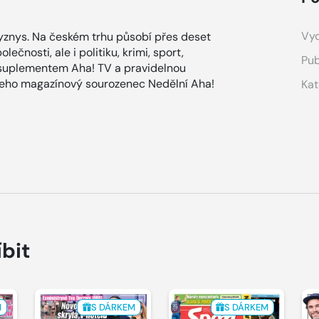
Vyd
znys. Na českém trhu působí přes deset
ečnosti, ale i politiku, krimi, sport,
Pub
 suplementem Aha! TV a pravidelnou
 jeho magazínový sourozenec Nedělní Aha!
Kat
íbit
M
S DÁRKEM
S DÁRKEM