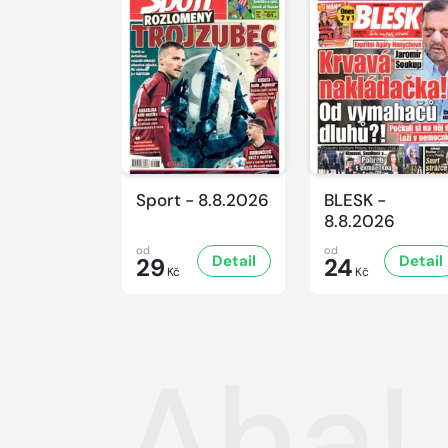
Sport - 8.8.2026
BLESK -
8.8.2026
od
od
Detail
Detail
29
24
Kč
Kč
Aha! 