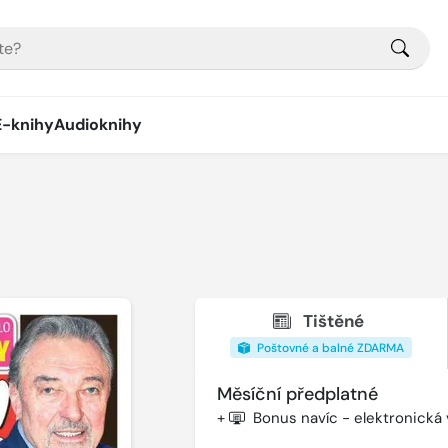
E-knihy
Audioknihy
Tištěné
Poštovné a balné ZDARMA
Měsíční předplatné
+
Bonus navíc - elektronická