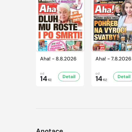
Aha! - 8.8.2026
Aha! - 7.8.2026
od
od
Detail
Detail
14
14
Kč
Kč
Anotace