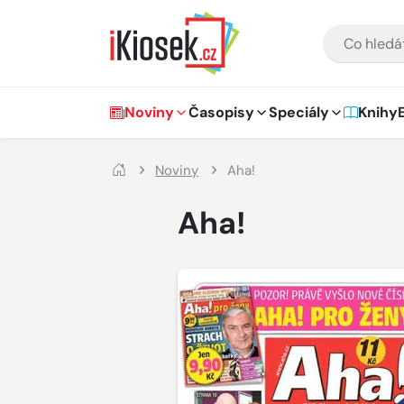
Přejít na hlavní obsah
VYHLEDÁVÁNÍ
Hlavní navigace
Noviny
Časopisy
Speciály
Knihy
Noviny
Aha!
Aha!