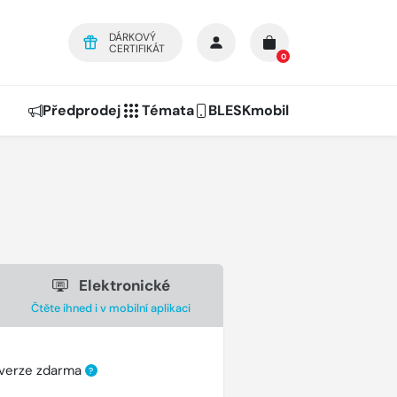
DÁRKOVÝ
CERTIFIKÁT
0
Předprodej
Témata
BLESKmobil
Elektronické
Čtěte ihned i v mobilní aplikaci
 verze zdarma
?