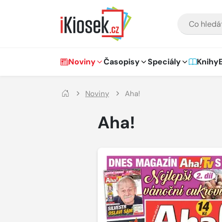
Přejít na hlavní obsah
VYHLEDÁVÁNÍ
Hlavní navigace
Noviny
Časopisy
Speciály
Knihy
Noviny
Aha!
Aha!