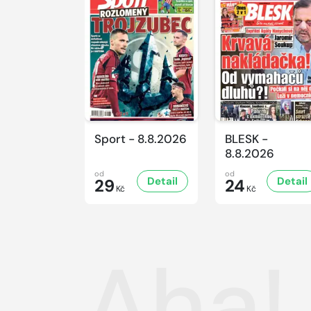
Sport - 8.8.2026
BLESK -
8.8.2026
od
od
Detail
Detail
29
24
Kč
Kč
Aha! 