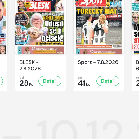
BLESK -
Sport - 7.8.2026
B
7.8.2026
6
od
od
o
Detail
Detail
28
41
Kč
Kč
- 10.1