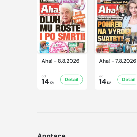
Aha! - 8.8.2026
Aha! - 7.8.2026
od
od
Detail
Detail
14
14
Kč
Kč
Anotace