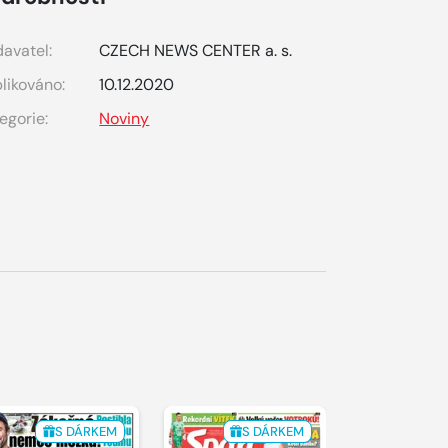
avatel:
CZECH NEWS CENTER a. s.
likováno:
10.12.2020
egorie:
Noviny
S DÁRKEM
S DÁRKEM
S 