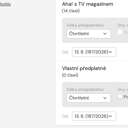
Aha! s TV magazínem
Archiv
(
14
čísel)
Délka předplatného:
Dny d
P
Od:
Vlastní předplatné
(
0
čísel)
Délka předplatného:
Dny d
P
Od: