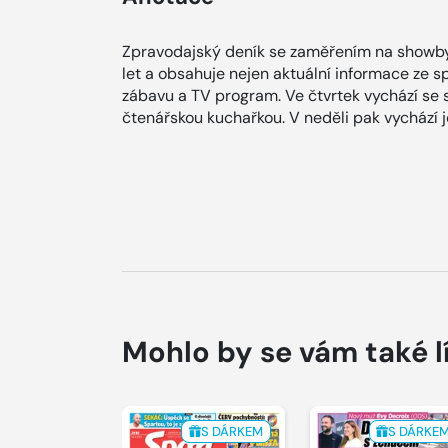
Zpravodajský deník se zaměřením na showby
let a obsahuje nejen aktuální informace ze spol
zábavu a TV program. Ve čtvrtek vychází se
čtenářskou kuchařkou. V neděli pak vychází
Mohlo by se vám také l
S DÁRKEM
S DÁRKE