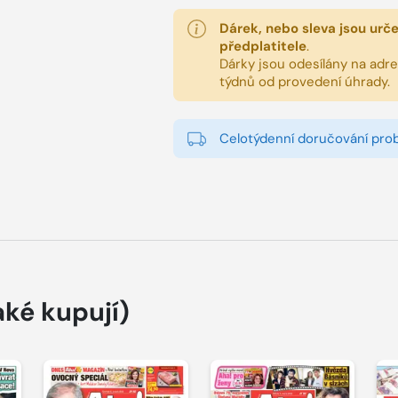
Dárek, nebo sleva jsou urč
předplatitele
.
Dárky jsou odesílány na adres
týdnů od provedení úhrady.
Celotýdenní doručování pro
aké kupují)