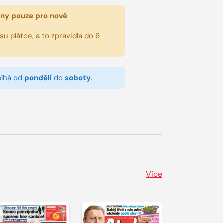
eny pouze pro nové
u plátce, a to zpravidla do 6
bíhá od
pondělí
do
soboty
.
Více