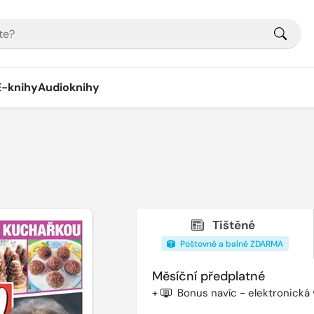
E-knihy
Audioknihy
Tištěné
Poštovné a balné ZDARMA
Měsíční předplatné
+
Bonus navíc - elektronická