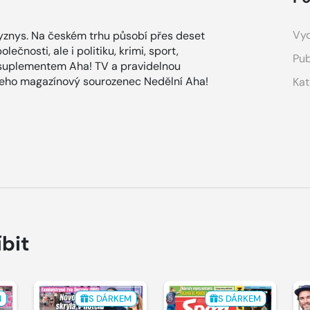
Vyd
znys. Na českém trhu působí přes deset
ečnosti, ale i politiku, krimi, sport,
Pub
 suplementem Aha! TV a pravidelnou
 jeho magazínový sourozenec Nedělní Aha!
Kat
íbit
M
S DÁRKEM
S DÁRKEM