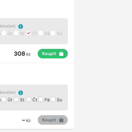
oručení:
o
Út
St
Čt
Pá
So
308
Koupit
Kč
oručení:
o
Út
St
Čt
Pá
So
-
Koupit
Kč