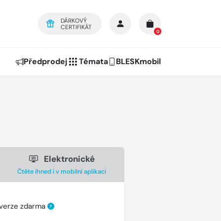
DÁRKOVÝ
CERTIFIKÁT
0
Předprodej
Témata
BLESKmobil
Elektronické
Čtěte ihned i v mobilní aplikaci
 verze zdarma
?