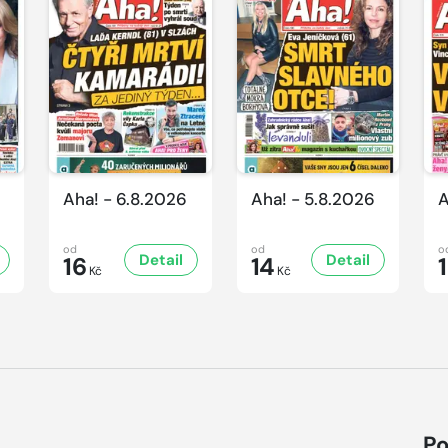
Aha! - 6.8.2026
Aha! - 5.8.2026
A
od
od
o
Detail
Detail
16
14
Kč
Kč
Po