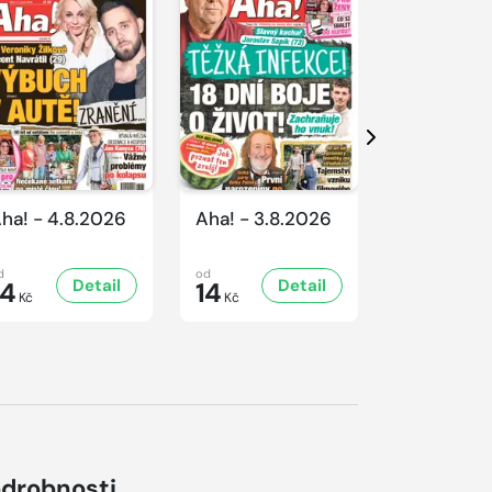
Další
ha! - 4.8.2026
Aha! - 3.8.2026
Aha! - 1.8
d
od
od
Detail
Detail
D
14
14
14
Kč
Kč
Kč
drobnosti