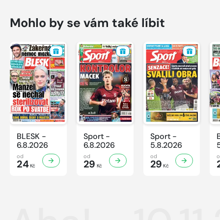
Mohlo by se vám také líbit
BLESK -
Sport -
Sport -
6.8.2026
6.8.2026
5.8.2026
od
od
od
24
29
29
Kč
Kč
Kč