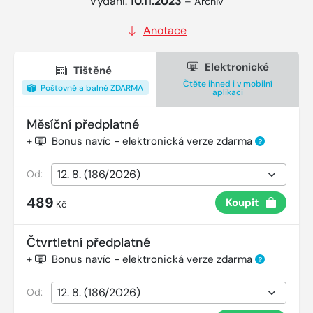
Vydání:
10.11.2023
–
Archiv
Anotace
Elektronické
Tištěné
Čtěte ihned i v mobilní
Poštovné a balné ZDARMA
aplikaci
Měsíční předplatné
+
Bonus navíc - elektronická verze zdarma
?
Od:
489
Koupit
Kč
Čtvrtletní předplatné
+
Bonus navíc - elektronická verze zdarma
?
Od: