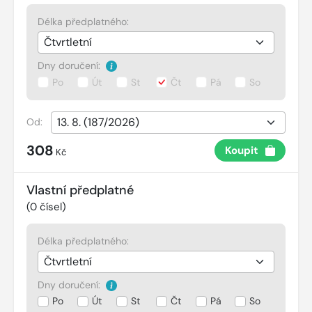
Délka předplatného:
Dny doručení:
Po
Út
St
Čt
Pá
So
Od:
308
Koupit
Kč
Vlastní předplatné
(
0
čísel)
Délka předplatného:
Dny doručení:
Po
Út
St
Čt
Pá
So