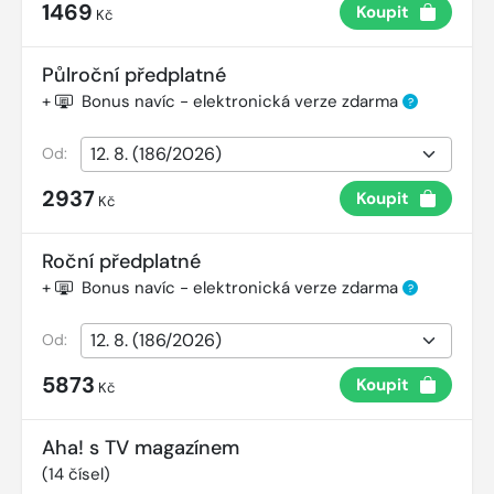
1469
Koupit
Kč
Půlroční předplatné
+
Bonus navíc - elektronická verze zdarma
?
Od:
2937
Koupit
Kč
Roční předplatné
+
Bonus navíc - elektronická verze zdarma
?
Od:
5873
Koupit
Kč
Aha! s TV magazínem
(
14
čísel)