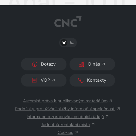
Aha! - 10.11
PŘEPNOUT SVĚTLÝ/TMAVÝ REŽIM
Dotazy
O nás
VOP
Kontakty
Autorská práva k publikovaným materiálům
Podmínky pro užívání služby informační společnosti
Informace o zpracování osobních údajů
Jednotná kontaktní místa
Cookies