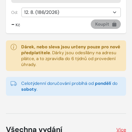
Od:
-
Koupit
Kč
Dárek, nebo sleva jsou určeny pouze pro nové
předplatitele
.
Dárky jsou odesílány na adresu
plátce, a to zpravidla do 6 týdnů od provedení
úhrady.
Celotýdenní doručování probíhá od
pondělí
do
soboty
.
Všechna vydání
Více