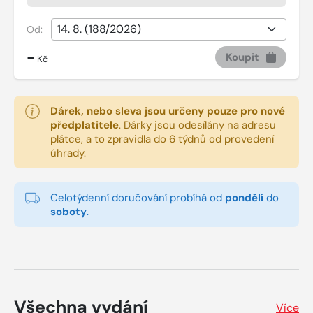
Od:
-
Koupit
Kč
Dárek, nebo sleva jsou určeny pouze pro nové
předplatitele
.
Dárky jsou odesílány na adresu
plátce, a to zpravidla do 6 týdnů od provedení
úhrady.
Celotýdenní doručování probíhá od
pondělí
do
soboty
.
Všechna vydání
Více