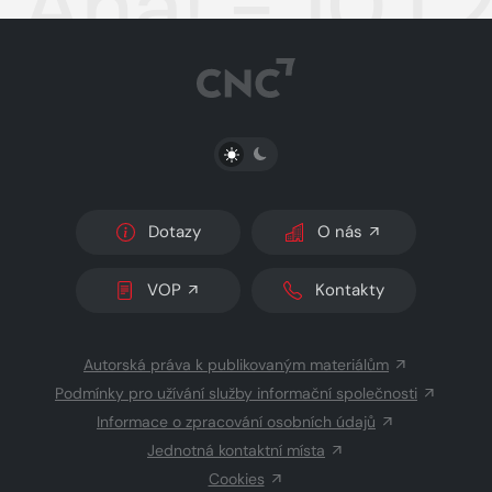
Aha! - 10.1
PŘEPNOUT SVĚTLÝ/TMAVÝ REŽIM
Dotazy
O nás
VOP
Kontakty
Autorská práva k publikovaným materiálům
Podmínky pro užívání služby informační společnosti
Informace o zpracování osobních údajů
Jednotná kontaktní místa
Cookies