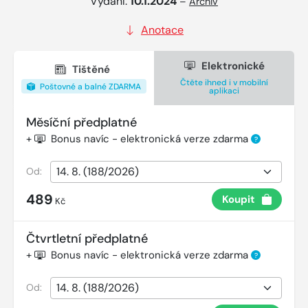
Vydání:
10.1.2024
–
Archiv
Anotace
Elektronické
Tištěné
Čtěte ihned i v mobilní
Poštovné a balné ZDARMA
aplikaci
Měsíční předplatné
+
Bonus navíc - elektronická verze zdarma
?
Od:
489
Koupit
Kč
Čtvrtletní předplatné
+
Bonus navíc - elektronická verze zdarma
?
Od: