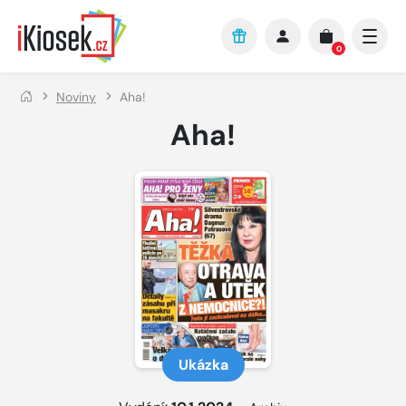
Přejít na hlavní obsah
0
Noviny
Aha!
Aha!
Ukázka