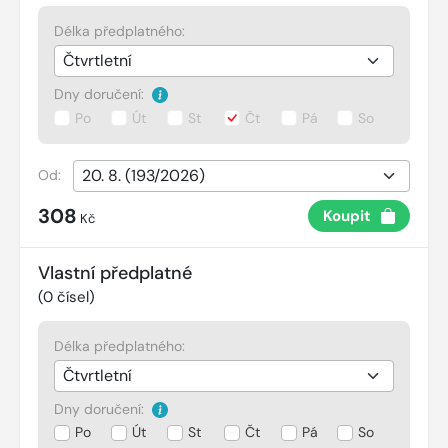
Délka předplatného:
Dny doručení:
Po
Út
St
Čt
Pá
So
Od:
308
Koupit
Kč
Vlastní předplatné
(
0
čísel)
Délka předplatného:
Dny doručení:
Po
Út
St
Čt
Pá
So