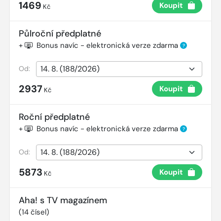
1469
Koupit
Kč
Půlroční předplatné
+
Bonus navíc - elektronická verze zdarma
?
Od:
2937
Koupit
Kč
Roční předplatné
+
Bonus navíc - elektronická verze zdarma
?
Od:
5873
Koupit
Kč
Aha! s TV magazínem
(
14
čísel)