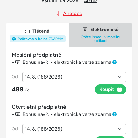
Vydání:
1.9.2025
–
Archiv
Anotace
Elektronické
Tištěné
Čtěte ihned i v mobilní
Poštovné a balné ZDARMA
aplikaci
Měsíční předplatné
+
Bonus navíc - elektronická verze zdarma
?
Od:
489
Koupit
Kč
Čtvrtletní předplatné
+
Bonus navíc - elektronická verze zdarma
?
Od: