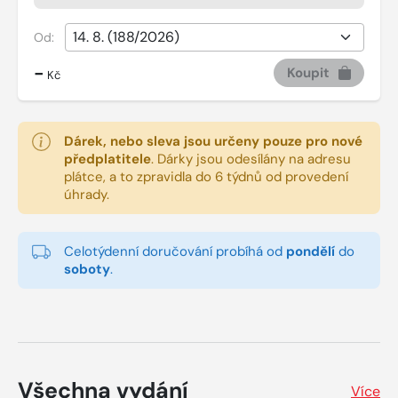
Od:
-
Koupit
Kč
Dárek, nebo sleva jsou určeny pouze pro nové
předplatitele
.
Dárky jsou odesílány na adresu
plátce, a to zpravidla do 6 týdnů od provedení
úhrady.
Celotýdenní doručování probíhá od
pondělí
do
soboty
.
Všechna vydání
Více