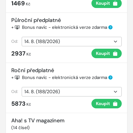
1469
Koupit
Kč
Půlroční předplatné
+
Bonus navíc - elektronická verze zdarma
?
Od:
2937
Koupit
Kč
Roční předplatné
+
Bonus navíc - elektronická verze zdarma
?
Od:
5873
Koupit
Kč
Aha! s TV magazínem
(
14
čísel)