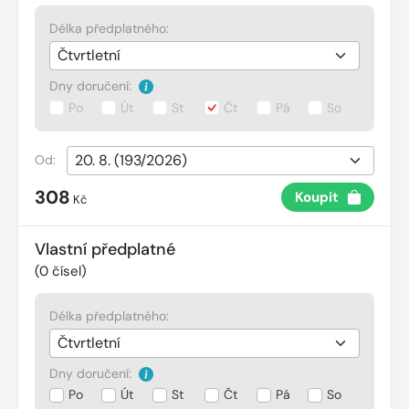
Délka předplatného:
Dny doručení:
Po
Út
St
Čt
Pá
So
Od:
308
Koupit
Kč
Vlastní předplatné
(
0
čísel)
Délka předplatného:
Dny doručení:
Po
Út
St
Čt
Pá
So