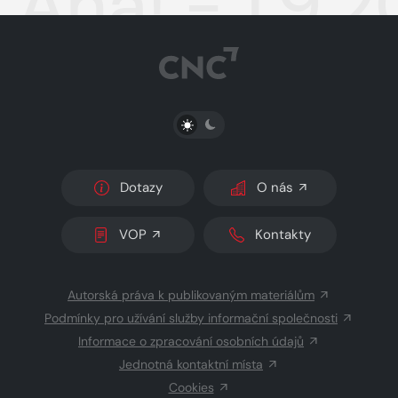
Aha! - 1.9.
PŘEPNOUT SVĚTLÝ/TMAVÝ REŽIM
Dotazy
O nás
VOP
Kontakty
Autorská práva k publikovaným materiálům
Podmínky pro užívání služby informační společnosti
Informace o zpracování osobních údajů
Jednotná kontaktní místa
Cookies