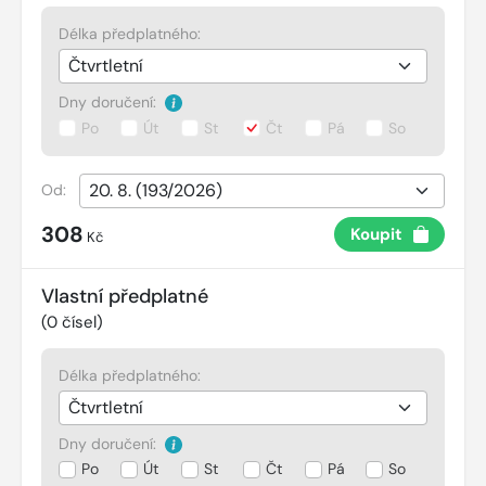
Délka předplatného:
Dny doručení:
Po
Út
St
Čt
Pá
So
Od:
308
Koupit
Kč
Vlastní předplatné
(
0
čísel)
Délka předplatného:
Dny doručení:
Po
Út
St
Čt
Pá
So