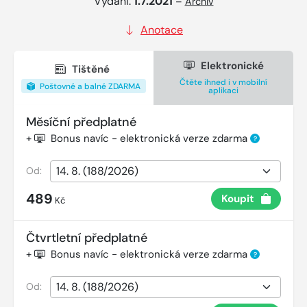
Vydání:
1.7.2021
–
Archiv
Anotace
Elektronické
Tištěné
Čtěte ihned i v mobilní
Poštovné a balné ZDARMA
aplikaci
Měsíční předplatné
+
Bonus navíc - elektronická verze zdarma
?
Od:
489
Koupit
Kč
Čtvrtletní předplatné
+
Bonus navíc - elektronická verze zdarma
?
Od: