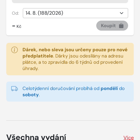
Od:
-
Koupit
Kč
Dárek, nebo sleva jsou určeny pouze pro nové
předplatitele
.
Dárky jsou odesílány na adresu
plátce, a to zpravidla do 6 týdnů od provedení
úhrady.
Celotýdenní doručování probíhá od
pondělí
do
soboty
.
Všechna vydání
Více