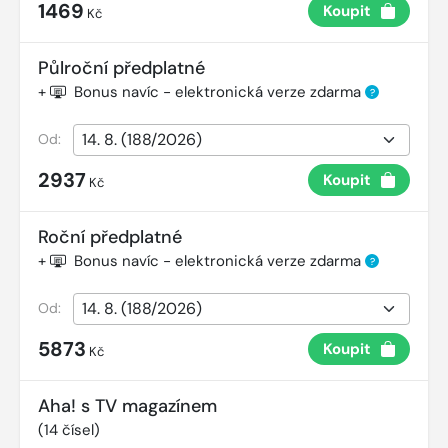
1469
Koupit
Kč
Půlroční předplatné
+
Bonus navíc - elektronická verze zdarma
?
Od:
2937
Koupit
Kč
Roční předplatné
+
Bonus navíc - elektronická verze zdarma
?
Od:
5873
Koupit
Kč
Aha! s TV magazínem
(
14
čísel)