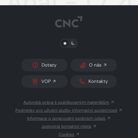
Aha! - 1.7.2
PŘEPNOUT SVĚTLÝ/TMAVÝ REŽIM
Dotazy
O nás
VOP
Kontakty
Autorská práva k publikovaným materiálům
Podmínky pro užívání služby informační společnosti
Informace o zpracování osobních údajů
Jednotná kontaktní místa
Cookies