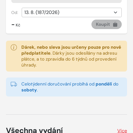
Od:
-
Koupit
Kč
Dárek, nebo sleva jsou určeny pouze pro nové
předplatitele
.
Dárky jsou odesílány na adresu
plátce, a to zpravidla do 6 týdnů od provedení
úhrady.
Celotýdenní doručování probíhá od
pondělí
do
soboty
.
Všechna vydání
Více