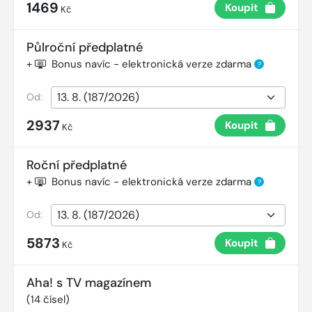
1469
Koupit
Kč
Půlroční předplatné
+
Bonus navíc - elektronická verze zdarma
?
Od:
2937
Koupit
Kč
Roční předplatné
+
Bonus navíc - elektronická verze zdarma
?
Od:
5873
Koupit
Kč
Aha! s TV magazínem
(
14
čísel)