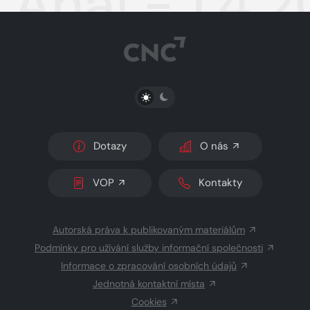
Aha! - 1.4.
PŘEPNOUT SVĚTLÝ/TMAVÝ REŽIM
Dotazy
O nás
VOP
Kontakty
Autorská práva k publikovaným materiálům
Podmínky pro užívání služby informační společnosti
Informace o zpracování osobních údajů
Jednotná kontaktní místa
Cookies