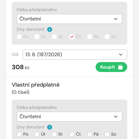
Délka předplatného:
Dny doručení:
Po
Út
St
Čt
Pá
So
Od:
308
Koupit
Kč
Vlastní předplatné
(
0
čísel)
Délka předplatného:
Dny doručení:
Po
Út
St
Čt
Pá
So