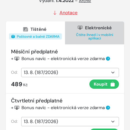
Vydání:
1.4.2022
–
Archiv
Anotace
Elektronické
Tištěné
Čtěte ihned i v mobilní
Poštovné a balné ZDARMA
aplikaci
Měsíční předplatné
+
Bonus navíc - elektronická verze zdarma
?
Od:
489
Koupit
Kč
Čtvrtletní předplatné
+
Bonus navíc - elektronická verze zdarma
?
Od: