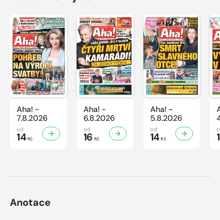
Aha! -
Aha! -
Aha! -
7.8.2026
6.8.2026
5.8.2026
od
od
od
14
16
14
Kč
Kč
Kč
Anotace