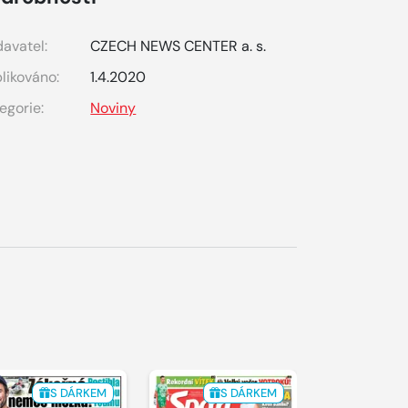
avatel:
CZECH NEWS CENTER a. s.
likováno:
1.4.2020
egorie:
Noviny
S DÁRKEM
S DÁRKEM
S 