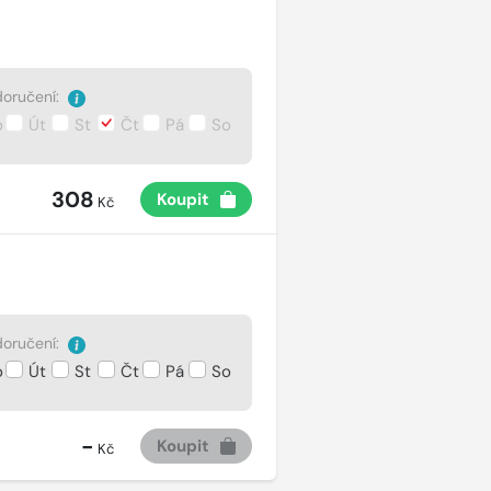
oručení:
o
Út
St
Čt
Pá
So
308
Koupit
Kč
oručení:
o
Út
St
Čt
Pá
So
-
Koupit
Kč