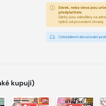
Dárek, nebo sleva jsou urč
předplatitele
.
Dárky jsou odesílány na adres
týdnů od provedení úhrady.
Celotýdenní doručování pro
aké kupují)