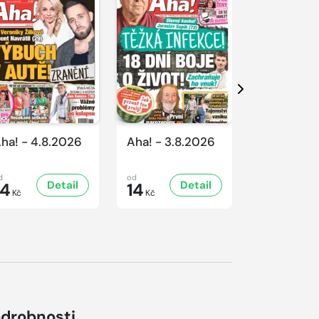
Další
ha! - 4.8.2026
Aha! - 3.8.2026
Aha! - 1.8
d
od
od
Detail
Detail
D
14
14
14
Kč
Kč
Kč
drobnosti