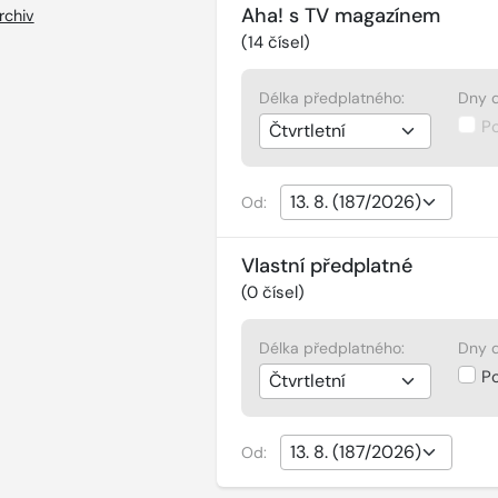
Aha! s TV magazínem
rchiv
(
14
čísel)
Délka předplatného:
Dny d
P
Od:
Vlastní předplatné
(
0
čísel)
Délka předplatného:
Dny d
P
Od: