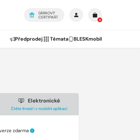
DÁRKOVÝ
CERTIFIKÁT
0
Předprodej
Témata
BLESKmobil
Elektronické
Čtěte ihned i v mobilní aplikaci
 verze zdarma
?