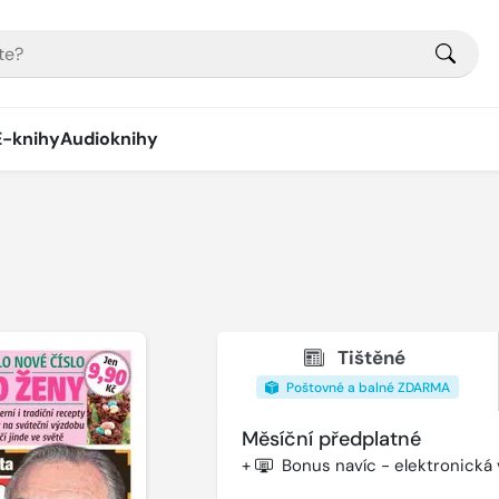
E-knihy
Audioknihy
Tištěné
Poštovné a balné ZDARMA
Měsíční předplatné
+
Bonus navíc - elektronická