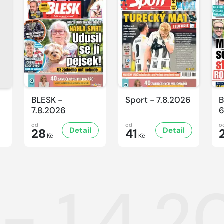
BLESK -
Sport - 7.8.2026
B
7.8.2026
6
od
od
o
Detail
Detail
28
41
Kč
Kč
 - 1.4.