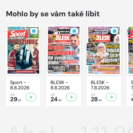
Mohlo by se vám také líbit
Sport -
BLESK -
BLESK -
8.8.2026
8.8.2026
7.8.2026
od
od
od
29
24
28
Kč
Kč
Kč