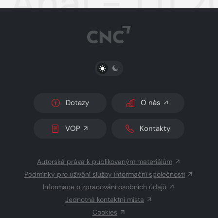
Aha! - 1.11.
PŘEPNOUT SVĚTLÝ/TMAVÝ REŽIM
Dotazy
O nás
VOP
Kontakty
Autorská práva k publikovaným materiálům
Podmínky pro užívání služby informační společnosti
Informace o zpracování osobních údajů
Jednotná kontaktní místa
Cookies