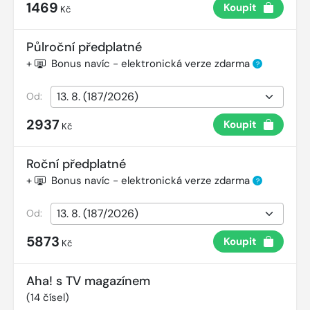
1469
Koupit
Kč
Půlroční předplatné
+
Bonus navíc - elektronická verze zdarma
?
Od:
2937
Koupit
Kč
Roční předplatné
+
Bonus navíc - elektronická verze zdarma
?
Od:
5873
Koupit
Kč
Aha! s TV magazínem
(
14
čísel)