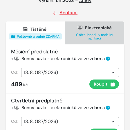
Vydání:
1.11.2023
–
Archiv
Anotace
Elektronické
Tištěné
Čtěte ihned i v mobilní
Poštovné a balné ZDARMA
aplikaci
Měsíční předplatné
+
Bonus navíc - elektronická verze zdarma
?
Od:
489
Koupit
Kč
Čtvrtletní předplatné
+
Bonus navíc - elektronická verze zdarma
?
Od: