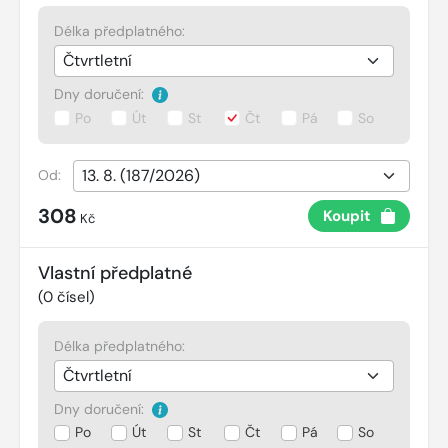
Délka předplatného:
Dny doručení:
Po
Út
St
Čt
Pá
So
Od:
308
Koupit
Kč
Vlastní předplatné
(
0
čísel)
Délka předplatného:
Dny doručení:
Po
Út
St
Čt
Pá
So