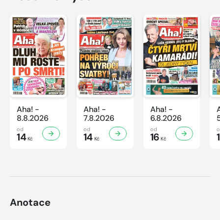
Aha! -
Aha! -
Aha! -
8.8.2026
7.8.2026
6.8.2026
od
od
od
14
14
16
Kč
Kč
Kč
Anotace