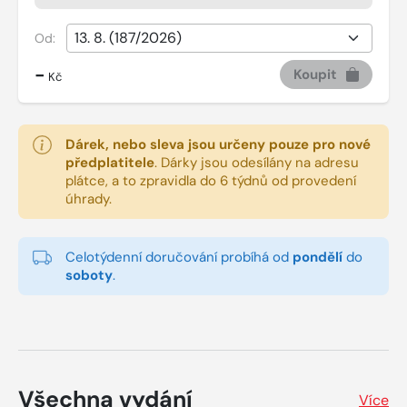
Od:
-
Koupit
Kč
Dárek, nebo sleva jsou určeny pouze pro nové
předplatitele
.
Dárky jsou odesílány na adresu
plátce, a to zpravidla do 6 týdnů od provedení
úhrady.
Celotýdenní doručování probíhá od
pondělí
do
soboty
.
Všechna vydání
Více