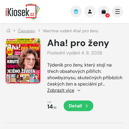
Přejít na hlavní obsah
0
Časopisy
Všechna vydání Aha! pro ženy
Aha! pro ženy
Poslední vydání 4. 8. 2026
Týdeník pro ženy, který stojí na
třech obsahových pilířích:
showbyznysu, skutečných příbězích
českých žen a speciální př
...
Zobrazit více
od
14
Detail
Kč