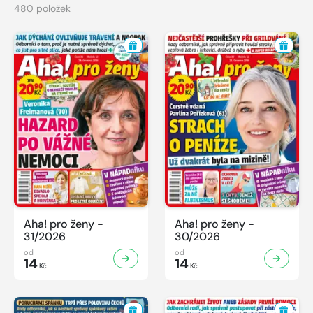
480 položek
Aha! pro ženy -
Aha! pro ženy -
31/2026
30/2026
od
od
14
14
Kč
Kč