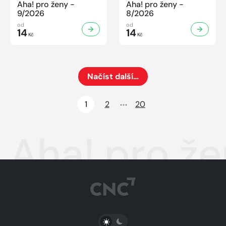
Aha! pro ženy -
Aha! pro ženy -
9/2026
8/2026
od
od
14
14
Kč
Kč
Načíst další…
Načte dalších 24 položek na aktuální stránku
1
2
20
Aha! pro ž
PŘEPNOUT SVĚTLÝ/TMAVÝ REŽIM