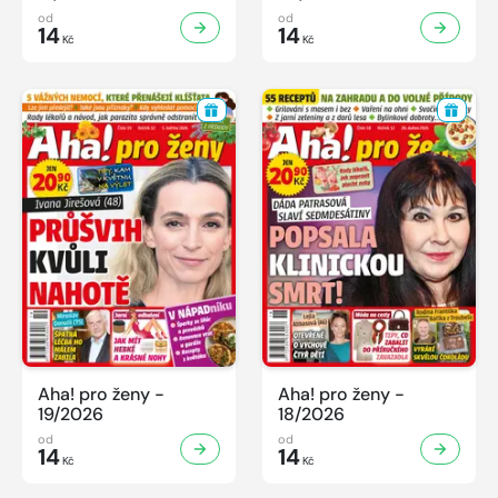
od
od
14
14
Kč
Kč
Aha! pro ženy -
Aha! pro ženy -
19/2026
18/2026
od
od
14
14
Kč
Kč