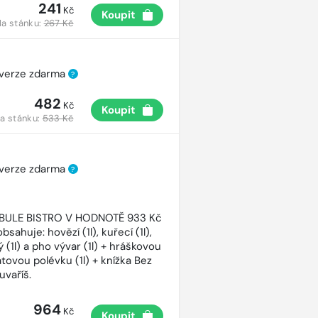
241
Kč
Koupit
a stánku:
267 Kč
 verze zdarma
?
482
Kč
Koupit
a stánku:
533 Kč
 verze zdarma
?
CIBULE BISTRO V HODNOTĚ 933 Kč
bsahuje: hovězí (1l), kuřecí (1l),
 (1l) a pho vývar (1l) + hráškovou
atovou polévku (1l) + knížka Bez
uvaříš.
964
Kč
Koupit