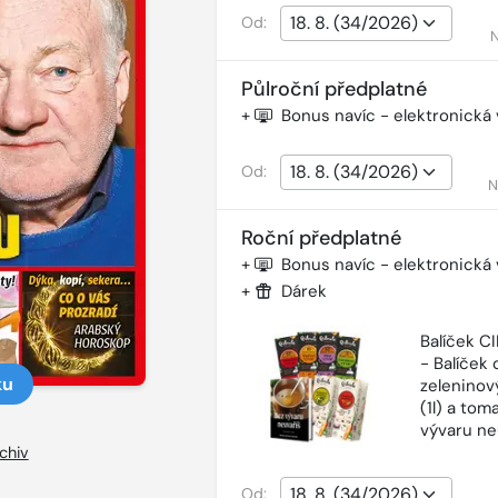
Od:
N
Půlroční předplatné
+
Bonus navíc - elektronická
Od:
N
Roční předplatné
+
Bonus navíc - elektronická
+
Dárek
Balíček 
- Balíček o
ku
zeleninový
(1l) a tom
vývaru ne
chiv
Od: