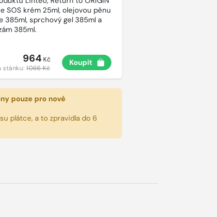
roduktů Linteo, Return to ORIGIN
e SOS krém 25ml, olejovou pěnu
e 385ml, sprchový gel 385ml a
lzám 385ml.
964
Kč
Koupit
 stánku:
1066 Kč
eny pouze pro nové
u plátce, a to zpravidla do 6