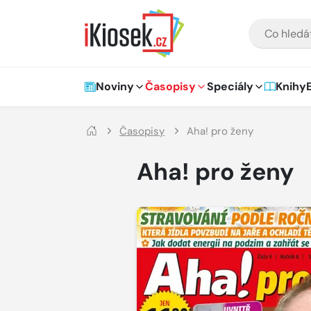
Přejít na hlavní obsah
VYHLEDÁVÁNÍ
Hlavní navigace
Noviny
Časopisy
Speciály
Knihy
Časopisy
Aha! pro ženy
Aha! pro ženy