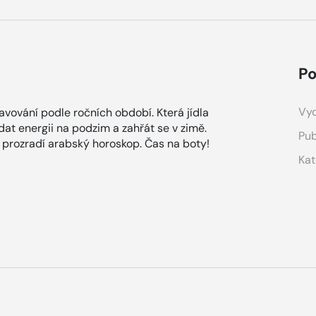
Po
Vyd
vování podle ročních období. Která jídla
odat energii na podzim a zahřát se v zimě.
Pub
s prozradí arabský horoskop. Čas na boty!
Kat