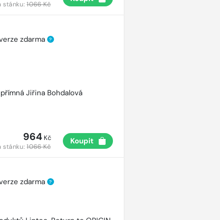
 stánku:
1066 Kč
 verze zdarma
?
přímná Jiřina Bohdalová
964
Kč
Koupit
 stánku:
1066 Kč
 verze zdarma
?