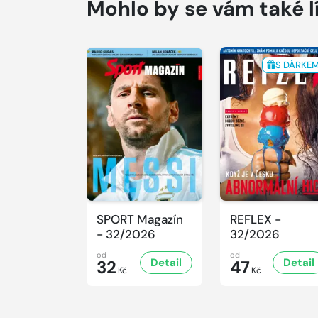
Mohlo by se vám také l
S DÁRKE
SPORT Magazín
REFLEX -
- 32/2026
32/2026
od
od
Detail
Detail
32
47
Kč
Kč