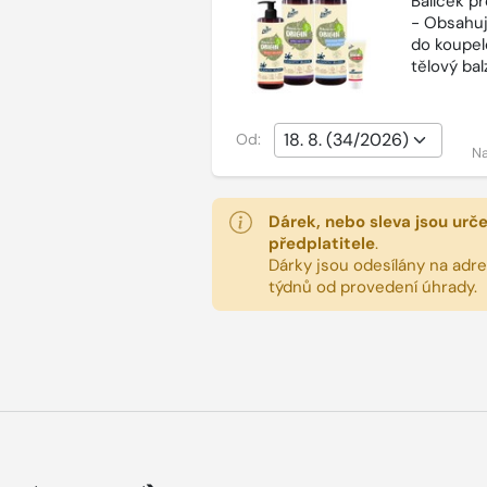
Balíček p
- Obsahuj
do koupel
tělový ba
Od:
Na
Dárek, nebo sleva jsou urč
předplatitele
.
Dárky jsou odesílány na adres
týdnů od provedení úhrady.