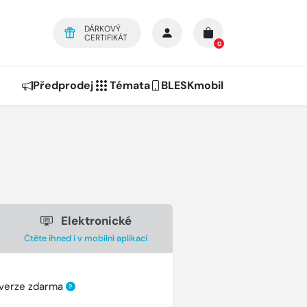
DÁRKOVÝ
CERTIFIKÁT
0
Předprodej
Témata
BLESKmobil
Elektronické
Čtěte ihned i v mobilní aplikaci
 verze zdarma
?