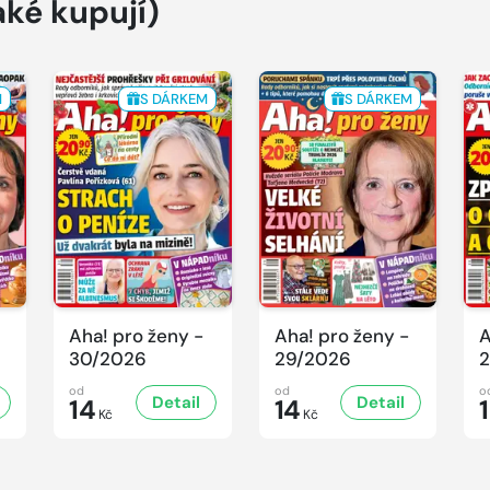
aké kupují)
M
S DÁRKEM
S DÁRKEM
Aha! pro ženy -
Aha! pro ženy -
A
30/2026
29/2026
2
od
od
o
Detail
Detail
14
14
Kč
Kč