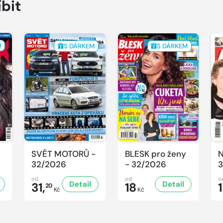
íbit
M
S DÁRKEM
S DÁRKEM
SVĚT MOTORŮ -
BLESK pro ženy
N
32/2026
- 32/2026
3
od
od
o
Detail
Detail
31,
18
20
Kč
Kč