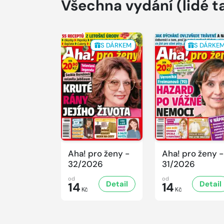
Všechna vydání
(lidé t
S DÁRKEM
S DÁRKE
Aha! pro ženy -
Aha! pro ženy -
32/2026
31/2026
od
od
Detail
Detail
14
14
Kč
Kč