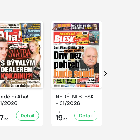
Další
edělní Aha! -
NEDĚLNÍ BLESK
SPORT Ma
1/2026
- 31/2026
- 31/2026
d
od
od
Detail
Detail
D
17
19
32
Kč
Kč
Kč