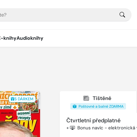
E-knihy
Audioknihy
Tištěné
S DÁRKEM
Poštovné a balné ZDARMA
Čtvrtletní předplatné
+
Bonus navíc - elektronická