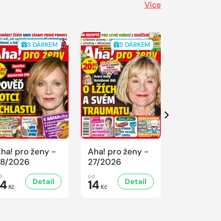
Více
S DÁRKEM
S DÁRKEM
S 
Další
ha! pro ženy -
Aha! pro ženy -
Aha! pro ž
8/2026
27/2026
26/2026
d
od
od
Detail
Detail
D
14
14
14
Kč
Kč
Kč