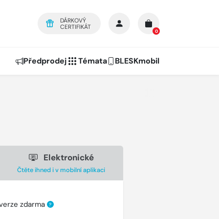
DÁRKOVÝ
CERTIFIKÁT
0
Předprodej
Témata
BLESKmobil
Elektronické
Čtěte ihned i v mobilní aplikaci
 verze zdarma
?