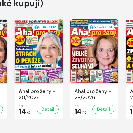
aké kupují)
M
S DÁRKEM
S DÁRKEM
Aha! pro ženy -
Aha! pro ženy -
A
30/2026
29/2026
2
od
od
o
Detail
Detail
14
14
Kč
Kč