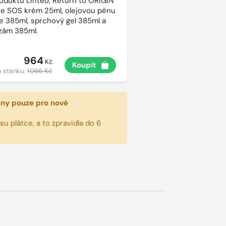
roduktů Linteo, Return to ORIGIN
e SOS krém 25ml, olejovou pěnu
e 385ml, sprchový gel 385ml a
lzám 385ml.
964
Kč
Koupit
 stánku:
1066 Kč
eny pouze pro nové
u plátce, a to zpravidla do 6