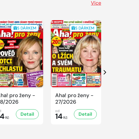
Více
S DÁRKEM
S DÁRKEM
S 
Další
ha! pro ženy -
Aha! pro ženy -
Aha! pro ž
8/2026
27/2026
26/2026
d
od
od
Detail
Detail
D
14
14
14
Kč
Kč
Kč