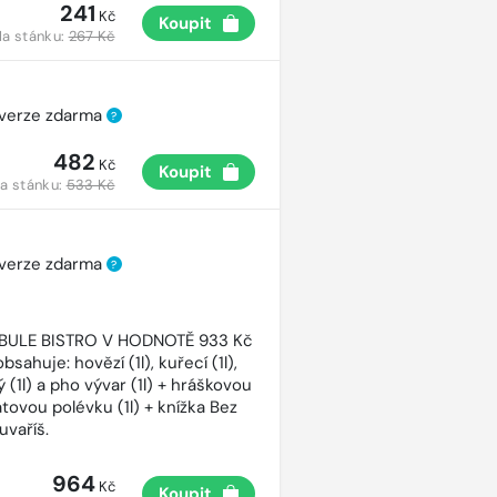
241
Kč
Koupit
a stánku:
267 Kč
 verze zdarma
?
482
Kč
Koupit
a stánku:
533 Kč
 verze zdarma
?
CIBULE BISTRO V HODNOTĚ 933 Kč
bsahuje: hovězí (1l), kuřecí (1l),
 (1l) a pho vývar (1l) + hráškovou
atovou polévku (1l) + knížka Bez
uvaříš.
964
Kč
Koupit