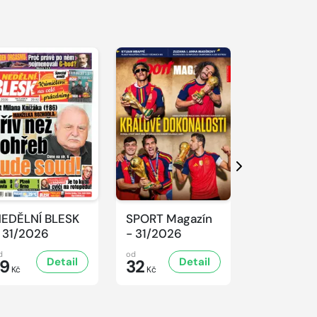
S 
Další
EDĚLNÍ BLESK
SPORT Magazín
REFLEX -
 31/2026
- 31/2026
31/2026
d
od
od
Detail
Detail
D
19
32
47
Kč
Kč
Kč