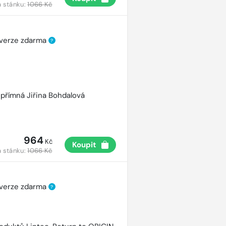
 stánku:
1066 Kč
 verze zdarma
?
přímná Jiřina Bohdalová
964
Kč
Koupit
 stánku:
1066 Kč
 verze zdarma
?