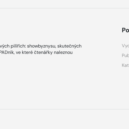
Po
Vyd
ových pilířích: showbyznysu, skutečných
ÁPADník, ve které čtenářky naleznou
Pub
Kat