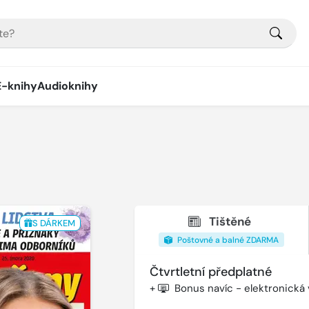
E-knihy
Audioknihy
Tištěné
S DÁRKEM
Poštovné a balné ZDARMA
Čtvrtletní předplatné
+
Bonus navíc - elektronická