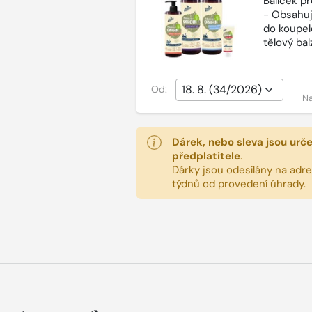
Balíček p
- Obsahuj
do koupel
tělový ba
Od:
Na
Dárek, nebo sleva jsou urč
předplatitele
.
Dárky jsou odesílány na adres
týdnů od provedení úhrady.