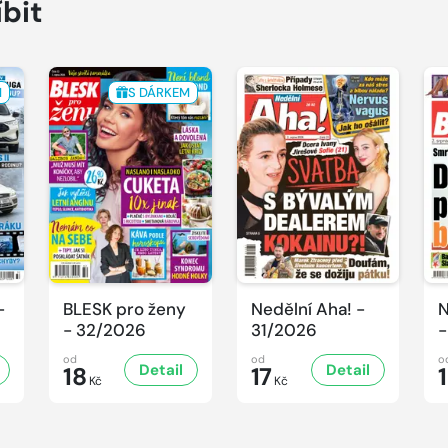
íbit
M
S DÁRKEM
-
BLESK pro ženy
Nedělní Aha! -
N
- 32/2026
31/2026
-
od
od
o
Detail
Detail
18
17
Kč
Kč