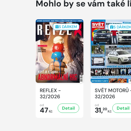
Mohlo by se vám také l
S DÁRKEM
S DÁRKE
REFLEX -
SVĚT MOTORŮ 
32/2026
32/2026
od
od
Detail
Detail
47
31,
20
Kč
Kč