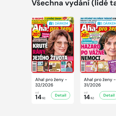
Všechna vydání
(lidé t
S DÁRKEM
S DÁRKE
Aha! pro ženy -
Aha! pro ženy -
32/2026
31/2026
od
od
Detail
Detail
14
14
Kč
Kč