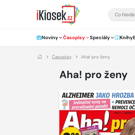
Přejít na hlavní obsah
VYHLEDÁVÁNÍ
Hlavní navigace
Noviny
Časopisy
Speciály
Knihy
Časopisy
Aha! pro ženy
Aha! pro ženy