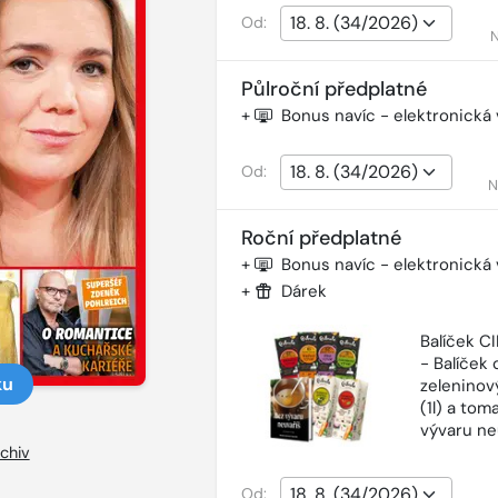
Od:
N
Půlroční předplatné
+
Bonus navíc - elektronická
Od:
N
Roční předplatné
+
Bonus navíc - elektronická
+
Dárek
Balíček 
- Balíček o
ku
zeleninový
(1l) a tom
vývaru ne
chiv
Od: