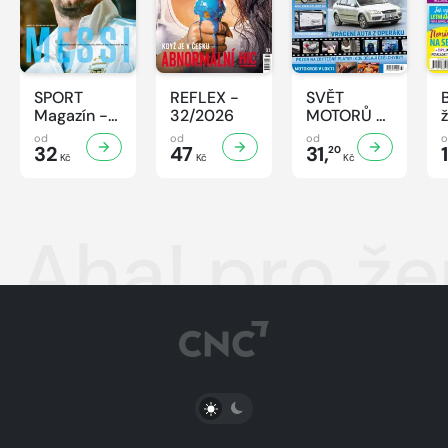
SPORT
REFLEX -
SVĚT
Magazín -
32/2026
MOTORŮ -
32/2026
32/2026
od
od
od
32
47
31,
20
Kč
Kč
Kč
Aha! pro že
PŘEPNOUT SVĚTLÝ/TMAVÝ REŽIM