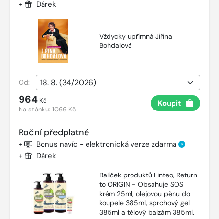
+
Dárek
Vždycky upřímná Jiřina
Bohdalová
Od:
964
Kč
Koupit
Na stánku:
1066 Kč
Roční předplatné
+
Bonus navíc - elektronická verze zdarma
?
+
Dárek
Balíček produktů Linteo, Return
to ORIGIN - Obsahuje SOS
krém 25ml, olejovou pěnu do
koupele 385ml, sprchový gel
385ml a tělový balzám 385ml.