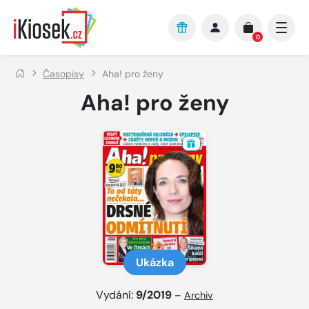
Přejít na hlavní obsah
0
Časopisy
Aha! pro ženy
Aha! pro ženy
Ukázka
Vydání:
9/2019
–
Archiv