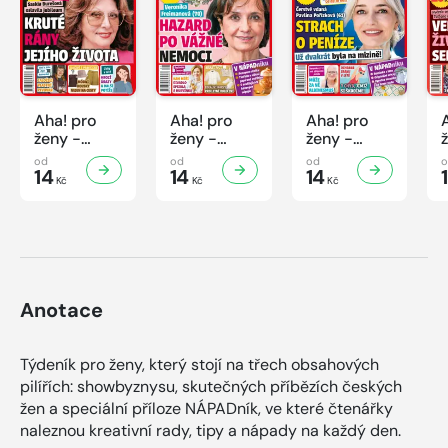
Aha! pro
Aha! pro
Aha! pro
ženy -
ženy -
ženy -
32/2026
31/2026
30/2026
od
od
od
14
14
14
Kč
Kč
Kč
Anotace
Týdeník pro ženy, který stojí na třech obsahových
pilířích: showbyznysu, skutečných příbězích českých
žen a speciální příloze NÁPADník, ve které čtenářky
naleznou kreativní rady, tipy a nápady na každý den.