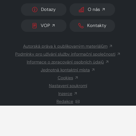
Dotazy
O nás
VOP
Kontakty
Autorská práva k publikovaným materiálům
Podmínky pro užívání služby informační společnosti
Informace o zpracování osobních údajů
Jednotná kontaktní místa
Cookies
Nastavení soukromí
Inzerce
Redakce
© 2026 Copyright
CZECH NEWS CENTER a.s.
a dodavatelé
obsahu