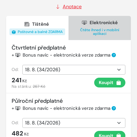
Anotace
Elektronické
Tištěné
Čtěte ihned i v mobilní
Poštovné a balné ZDARMA
aplikaci
Čtvrtletní předplatné
+
Bonus navíc - elektronická verze zdarma
?
Od:
241
Kč
Koupit
Na stánku:
267 Kč
Půlroční předplatné
+
Bonus navíc - elektronická verze zdarma
?
Od:
482
Kč
Koupit