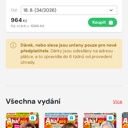
Od:
964
Kč
Koupit
Na stánku:
1066 Kč
Dárek, nebo sleva jsou určeny pouze pro nové
předplatitele
.
Dárky jsou odesílány na adresu
plátce, a to zpravidla do 6 týdnů od provedení
úhrady.
Všechna vydání
Více