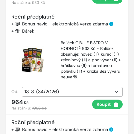
Na stánku:
533 Kč
Roční předplatné
+
Bonus navíc - elektronická verze zdarma
?
+
Dárek
Balíček CIBULE BISTRO V
HODNOTĚ 933 Kč - Balíček
obsahuje: hovězí (1l), kuřecí (1l),
zeleninový (1l) a pho vývar (1l) +
hráškovou (1l) a tomatovou
polévku (1l) + knížka Bez vývaru
neuvaříš.
Od:
964
Kč
Koupit
Na stánku:
1066 Kč
Roční předplatné
+
Bonus navíc - elektronická verze zdarma
?