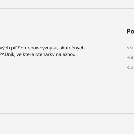
Po
Vyd
ových pilířích: showbyznysu, skutečných
ÁPADník, ve které čtenářky naleznou
Pub
Kat