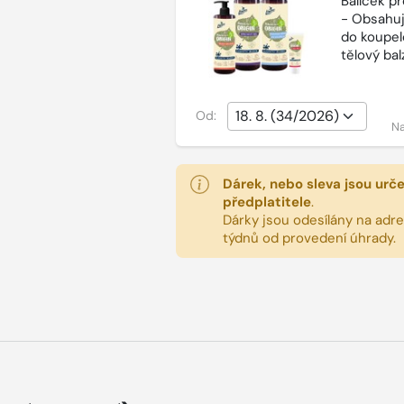
Balíček p
- Obsahuj
do koupel
tělový ba
Od:
Na
Dárek, nebo sleva jsou urč
předplatitele
.
Dárky jsou odesílány na adres
týdnů od provedení úhrady.