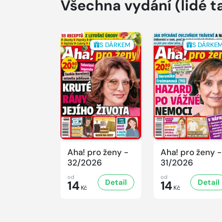
Všechna vydání
(lidé t
S DÁRKEM
S DÁRKE
Aha! pro ženy -
Aha! pro ženy -
32/2026
31/2026
od
od
Detail
Detail
14
14
Kč
Kč