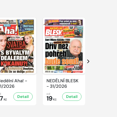
Další
edělní Aha! -
NEDĚLNÍ BLESK
SPORT Ma
1/2026
- 31/2026
- 31/2026
d
od
od
Detail
Detail
D
17
19
32
Kč
Kč
Kč