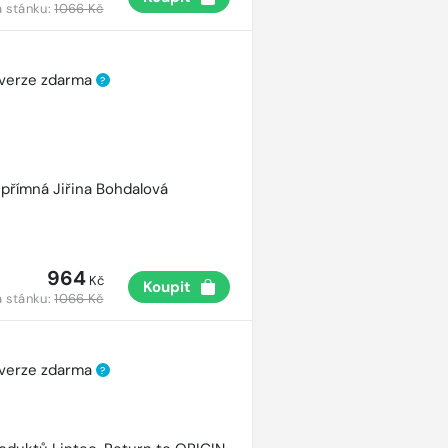
 stánku:
1066 Kč
 verze zdarma
?
přímná Jiřina Bohdalová
964
Kč
Koupit
 stánku:
1066 Kč
 verze zdarma
?