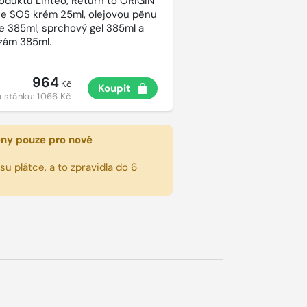
roduktů Linteo, Return to ORIGIN
e SOS krém 25ml, olejovou pěnu
e 385ml, sprchový gel 385ml a
lzám 385ml.
964
Kč
Koupit
 stánku:
1066 Kč
eny pouze pro nové
u plátce, a to zpravidla do 6