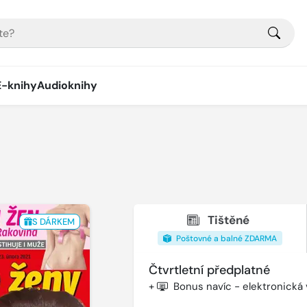
E-knihy
Audioknihy
Tištěné
S DÁRKEM
Poštovné a balné ZDARMA
Čtvrtletní předplatné
+
Bonus navíc - elektronická