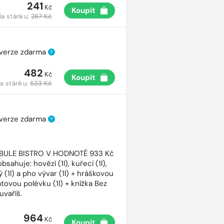
241
Kč
Koupit
a stánku:
267 Kč
 verze zdarma
?
482
Kč
Koupit
a stánku:
533 Kč
 verze zdarma
?
CIBULE BISTRO V HODNOTĚ 933 Kč
bsahuje: hovězí (1l), kuřecí (1l),
 (1l) a pho vývar (1l) + hráškovou
atovou polévku (1l) + knížka Bez
uvaříš.
964
Kč
Koupit