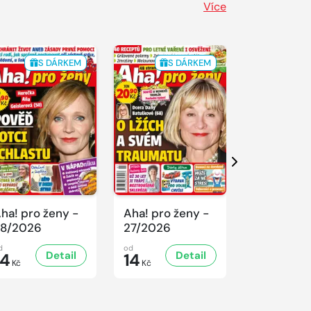
Více
S DÁRKEM
S DÁRKEM
S 
Další
ha! pro ženy -
Aha! pro ženy -
Aha! pro ž
8/2026
27/2026
26/2026
d
od
od
Detail
Detail
D
14
14
14
Kč
Kč
Kč