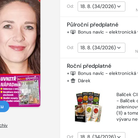
Od:
N
Půlroční předplatné
+
Bonus navíc - elektronická
Od:
N
Roční předplatné
+
Bonus navíc - elektronická
+
Dárek
Balíček 
- Balíček o
ku
zeleninový
(1l) a tom
vývaru ne
chiv
Od: