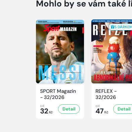
Mohlo by se vám také l
S DÁRKE
SPORT Magazín
REFLEX -
- 32/2026
32/2026
od
od
Detail
Detail
32
47
Kč
Kč