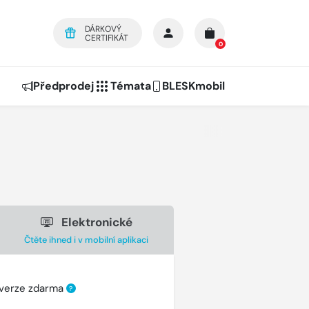
DÁRKOVÝ
CERTIFIKÁT
0
Předprodej
Témata
BLESKmobil
Elektronické
Čtěte ihned i v mobilní aplikaci
 verze zdarma
?