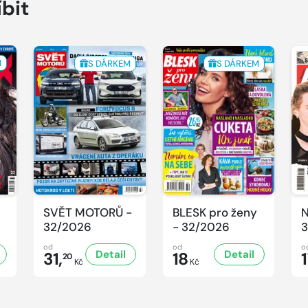
íbit
M
S DÁRKEM
S DÁRKEM
SVĚT MOTORŮ -
BLESK pro ženy
N
32/2026
- 32/2026
3
od
od
o
Detail
Detail
31,
18
20
Kč
Kč