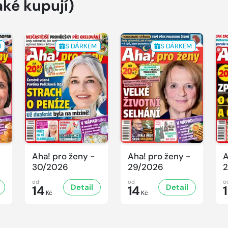
aké kupují)
M
S DÁRKEM
S DÁRKEM
Aha! pro ženy -
Aha! pro ženy -
A
30/2026
29/2026
2
od
od
o
Detail
Detail
14
14
Kč
Kč