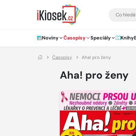
Přejít na hlavní obsah
VYHLEDÁVÁNÍ
Hlavní navigace
Noviny
Časopisy
Speciály
Knihy
Časopisy
Aha! pro ženy
Aha! pro ženy