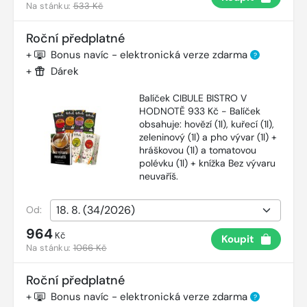
Na stánku:
533 Kč
Roční předplatné
+
Bonus navíc - elektronická verze zdarma
?
+
Dárek
Balíček CIBULE BISTRO V
HODNOTĚ 933 Kč - Balíček
obsahuje: hovězí (1l), kuřecí (1l),
zeleninový (1l) a pho vývar (1l) +
hráškovou (1l) a tomatovou
polévku (1l) + knížka Bez vývaru
neuvaříš.
Od:
964
Kč
Koupit
Na stánku:
1066 Kč
Roční předplatné
+
Bonus navíc - elektronická verze zdarma
?