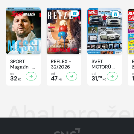
SPORT
REFLEX -
SVĚT
Magazín -
32/2026
MOTORŮ -
32/2026
32/2026
od
od
od
32
47
31,
20
Kč
Kč
Kč
Aha! pro ž