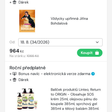
+
Dárek
Vždycky upřímná Jiřina
Bohdalová
Od:
964
Kč
Koupit
Na stánku:
1066 Kč
Roční předplatné
+
Bonus navíc - elektronická verze zdarma
?
+
Dárek
Balíček produktů Linteo, Return
to ORIGIN - Obsahuje SOS
krém 25ml, olejovou pěnu do
koupele 385ml, sprchový gel
385ml a tělový balzám 385ml.