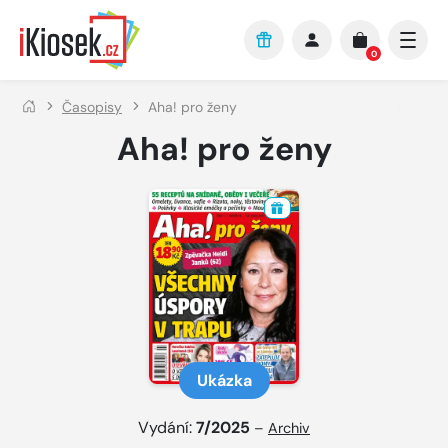
Přejít na hlavní obsah
0
Časopisy
Aha! pro ženy
Aha! pro ženy
Ukázka
Vydání:
7/2025
–
Archiv