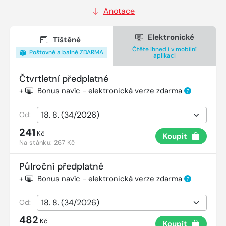
Anotace
Elektronické
Tištěné
Čtěte ihned i v mobilní
Poštovné a balné ZDARMA
aplikaci
Čtvrtletní předplatné
+
Bonus navíc - elektronická verze zdarma
?
Od:
241
Kč
Koupit
Na stánku:
267 Kč
Půlroční předplatné
+
Bonus navíc - elektronická verze zdarma
?
Od:
482
Kč
Koupit