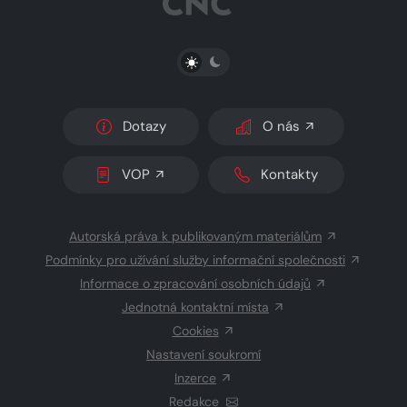
PŘEPNOUT SVĚTLÝ/TMAVÝ REŽIM
Dotazy
O nás
VOP
Kontakty
Autorská práva k publikovaným materiálům
Podmínky pro užívání služby informační společnosti
Informace o zpracování osobních údajů
Jednotná kontaktní místa
Cookies
Nastavení soukromí
Inzerce
Redakce