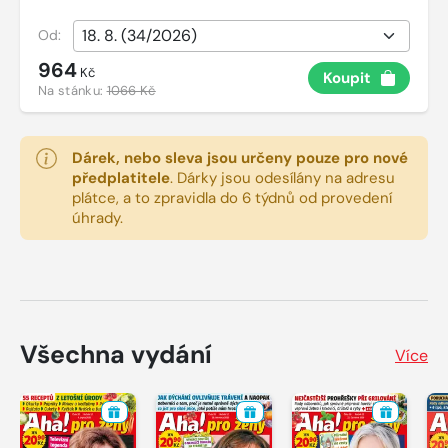
Od:
964
Kč
Koupit
Na stánku:
1066 Kč
Dárek, nebo sleva jsou určeny pouze pro nové
předplatitele
.
Dárky jsou odesílány na adresu
plátce, a to zpravidla do 6 týdnů od provedení
úhrady.
Všechna vydání
Více