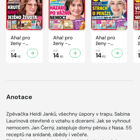
Aha! pro
Aha! pro
Aha! pro
ženy -
ženy -
ženy -
32/2026
31/2026
30/2026
od
od
od
14
14
14
Kč
Kč
Kč
Anotace
Zpěvačka Heidi Janků, všechny úspory v trapu. Sabina
Laurinová otevřeně o vztahu s dcerami. Jak se vyhnout
nemocem. Jan Černý, zatepluje domy pěnou z Nasa. 55
receptů na snídaně, obědy i večeře.