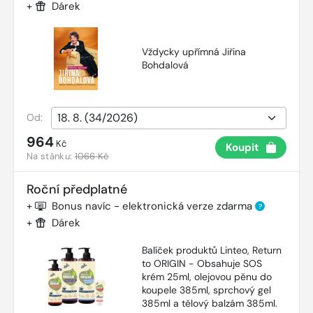
+
Dárek
Vždycky upřímná Jiřina
Bohdalová
Od:
964
Kč
Koupit
Na stánku:
1066 Kč
Roční předplatné
+
Bonus navíc - elektronická verze zdarma
?
+
Dárek
Balíček produktů Linteo, Return
to ORIGIN - Obsahuje SOS
krém 25ml, olejovou pěnu do
koupele 385ml, sprchový gel
385ml a tělový balzám 385ml.