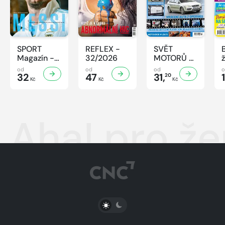
SPORT
REFLEX -
SVĚT
Magazín -
32/2026
MOTORŮ -
32/2026
32/2026
od
od
od
32
47
31,
20
Kč
Kč
Kč
Aha! pro že
PŘEPNOUT SVĚTLÝ/TMAVÝ REŽIM