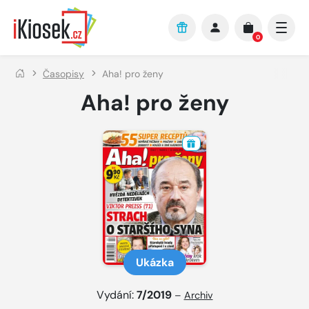
Přejít na hlavní obsah
0
Časopisy
Aha! pro ženy
Aha! pro ženy
Ukázka
Vydání:
7/2019
–
Archiv