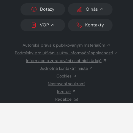
Dotazy
O nás
VOP
Kontakty
Autorská práva k publikovaným materiálům
Podmínky pro užívání služby informační společnosti
Informace o zpracování osobních údajů
Jednotná kontaktní místa
Cookies
Nastavení soukromí
Inzerce
Redakce
© 2026 Copyright
CZECH NEWS CENTER a.s.
a dodavatelé
obsahu