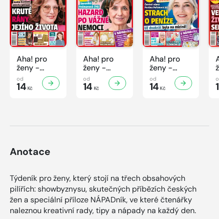
Aha! pro
Aha! pro
Aha! pro
ženy -
ženy -
ženy -
32/2026
31/2026
30/2026
od
od
od
14
14
14
Kč
Kč
Kč
Anotace
Týdeník pro ženy, který stojí na třech obsahových
pilířích: showbyznysu, skutečných příbězích českých
žen a speciální příloze NÁPADník, ve které čtenářky
naleznou kreativní rady, tipy a nápady na každý den.