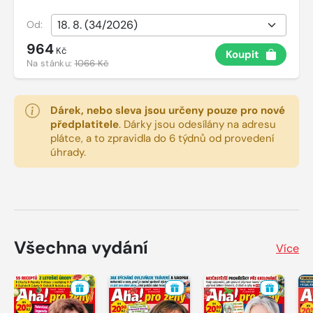
Od:
964
Kč
Koupit
Na stánku:
1066 Kč
Dárek, nebo sleva jsou určeny pouze pro nové
předplatitele
.
Dárky jsou odesílány na adresu
plátce, a to zpravidla do 6 týdnů od provedení
úhrady.
Všechna vydání
Více