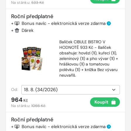
Na stánku:
533 Kč
Roční předplatné
+
Bonus navíc - elektronická verze zdarma
?
+
Dárek
Balíček CIBULE BISTRO V
HODNOTĚ 933 Kč - Balíček
obsahuje: hovězí (1l), kuřecí (1l),
zeleninový (1l) a pho vývar (1l) +
hráškovou (1l) a tomatovou
polévku (1l) + knížka Bez vývaru
neuvaříš.
Od:
964
Kč
Koupit
Na stánku:
1066 Kč
Roční předplatné
+
Bonus navíc - elektronická verze zdarma
?