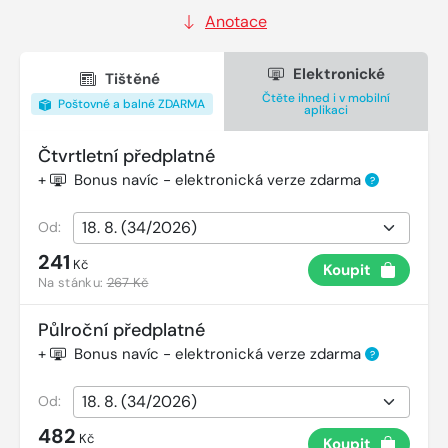
Anotace
Elektronické
Tištěné
Čtěte ihned i v mobilní
Poštovné a balné ZDARMA
aplikaci
Čtvrtletní předplatné
+
Bonus navíc - elektronická verze zdarma
?
Od:
241
Kč
Koupit
Na stánku:
267 Kč
Půlroční předplatné
+
Bonus navíc - elektronická verze zdarma
?
Od:
482
Kč
Koupit