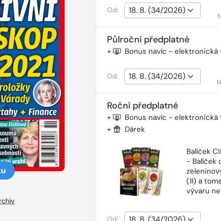
Od:
N
Půlroční předplatné
+
Bonus navíc - elektronická
Od:
N
Roční předplatné
+
Bonus navíc - elektronická
+
Dárek
Balíček 
- Balíček o
ku
zeleninový
(1l) a tom
vývaru ne
rchiv
Od: