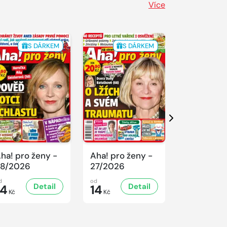
Více
S DÁRKEM
S DÁRKEM
S 
Další
ha! pro ženy -
Aha! pro ženy -
Aha! pro ž
8/2026
27/2026
26/2026
d
od
od
Detail
Detail
D
14
14
14
Kč
Kč
Kč