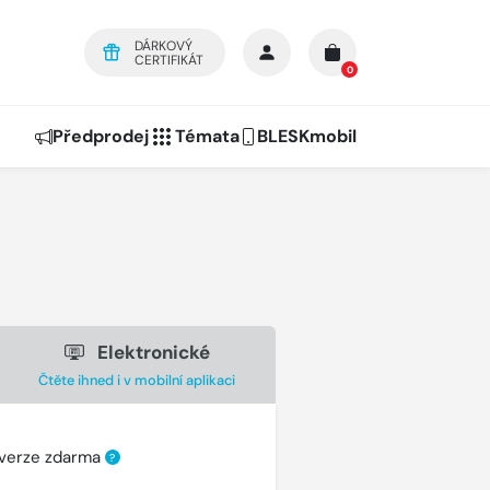
DÁRKOVÝ
CERTIFIKÁT
0
Předprodej
Témata
BLESKmobil
Elektronické
Čtěte ihned i v mobilní aplikaci
 verze zdarma
?