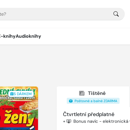
E-knihy
Audioknihy
Tištěné
S DÁRKEM
Poštovné a balné ZDARMA
Čtvrtletní předplatné
+
Bonus navíc - elektronická