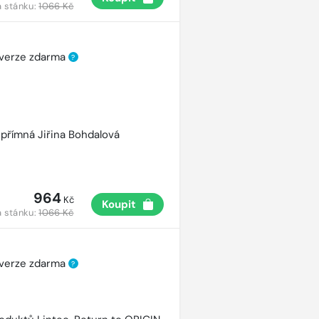
 stánku:
1066 Kč
 verze zdarma
?
přímná Jiřina Bohdalová
964
Kč
Koupit
 stánku:
1066 Kč
 verze zdarma
?