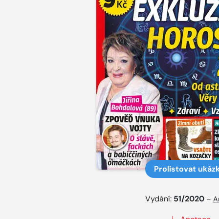
Prolistovat ukáz
Vydání:
51/2020
–
A