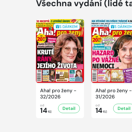
Všechna vydání
(lidé t
S DÁRKEM
S DÁRKE
Aha! pro ženy -
Aha! pro ženy -
32/2026
31/2026
od
od
Detail
Detail
14
14
Kč
Kč