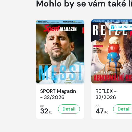
Mohlo by se vám také l
S DÁRKE
SPORT Magazín
REFLEX -
- 32/2026
32/2026
od
od
Detail
Detail
32
47
Kč
Kč