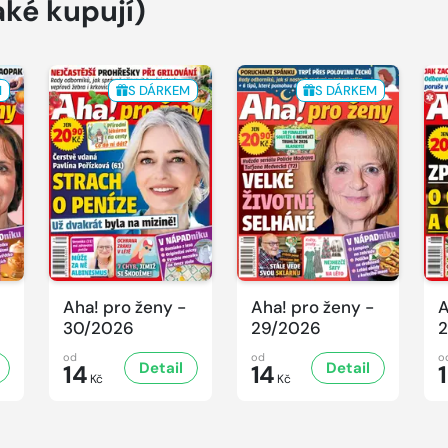
aké kupují)
M
S DÁRKEM
S DÁRKEM
Aha! pro ženy -
Aha! pro ženy -
A
30/2026
29/2026
2
od
od
o
Detail
Detail
14
14
Kč
Kč