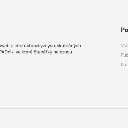
Po
Vyd
ových pilířích: showbyznysu, skutečných
ÁPADník, ve které čtenářky naleznou
Pub
Kat