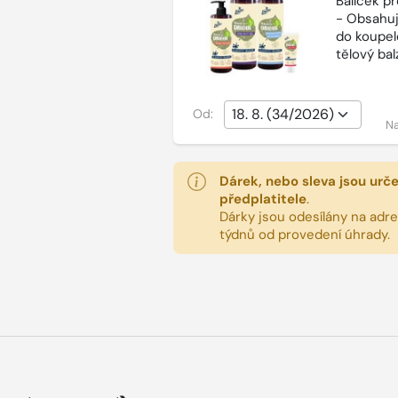
Balíček p
- Obsahuj
do koupel
tělový ba
Od:
Na
Dárek, nebo sleva jsou urč
předplatitele
.
Dárky jsou odesílány na adres
týdnů od provedení úhrady.