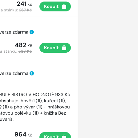
241
Kč
Koupit
a stánku:
267 Kč
 verze zdarma
?
482
Kč
Koupit
a stánku:
533 Kč
 verze zdarma
?
CIBULE BISTRO V HODNOTĚ 933 Kč
bsahuje: hovězí (1l), kuřecí (1l),
 (1l) a pho vývar (1l) + hráškovou
atovou polévku (1l) + knížka Bez
uvaříš.
964
Kč
Koupit