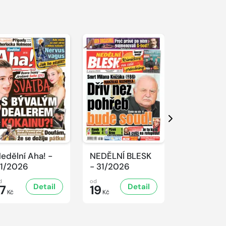
Další
edělní Aha! -
NEDĚLNÍ BLESK
SPORT Ma
1/2026
- 31/2026
- 31/2026
d
od
od
Detail
Detail
D
17
19
32
Kč
Kč
Kč