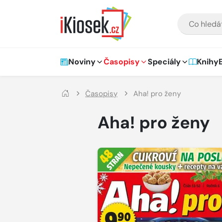
Přejít na hlavní obsah
VYHLEDÁVÁNÍ
Hlavní navigace
Noviny
Časopisy
Speciály
Knihy
Časopisy
Aha! pro ženy
Aha! pro ženy