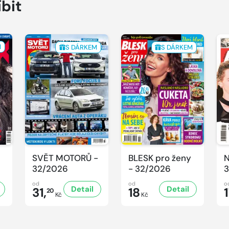
íbit
M
S DÁRKEM
S DÁRKEM
SVĚT MOTORŮ -
BLESK pro ženy
N
32/2026
- 32/2026
3
od
od
o
Detail
Detail
31,
18
20
Kč
Kč