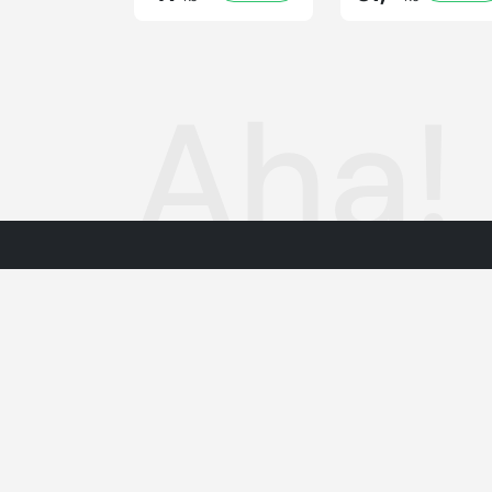
Aha!
Dotazy
PŘEPNOUT SVĚTLÝ/TMAVÝ REŽIM
VOP