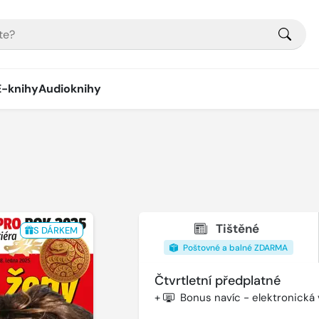
E-knihy
Audioknihy
Tištěné
S DÁRKEM
Poštovné a balné ZDARMA
Čtvrtletní předplatné
+
Bonus navíc - elektronická