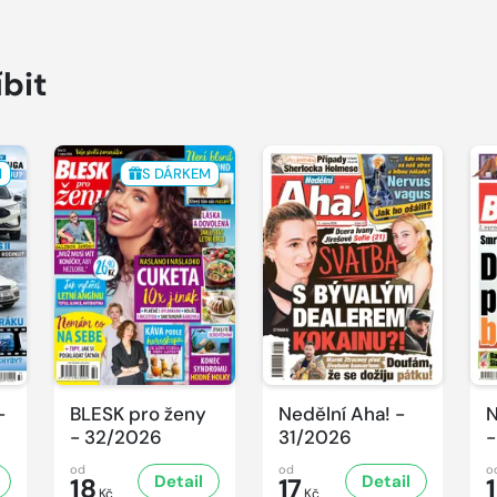
íbit
M
S DÁRKEM
-
BLESK pro ženy
Nedělní Aha! -
N
- 32/2026
31/2026
-
od
od
o
Detail
Detail
18
17
Kč
Kč