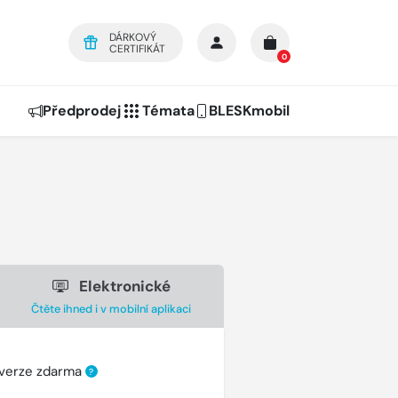
DÁRKOVÝ
CERTIFIKÁT
0
Předprodej
Témata
BLESKmobil
Elektronické
Čtěte ihned i v mobilní aplikaci
 verze zdarma
?