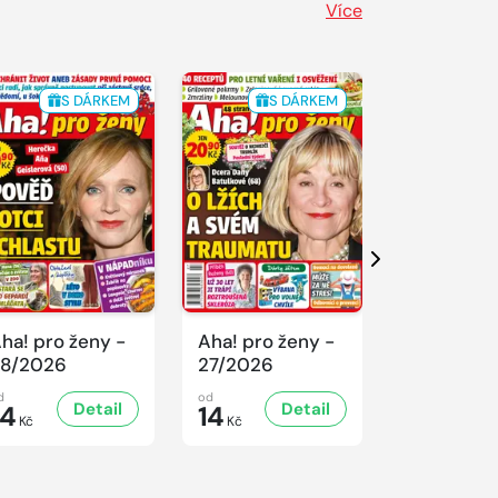
Více
S DÁRKEM
S DÁRKEM
S 
Další
ha! pro ženy -
Aha! pro ženy -
Aha! pro ž
8/2026
27/2026
26/2026
d
od
od
Detail
Detail
D
14
14
14
Kč
Kč
Kč