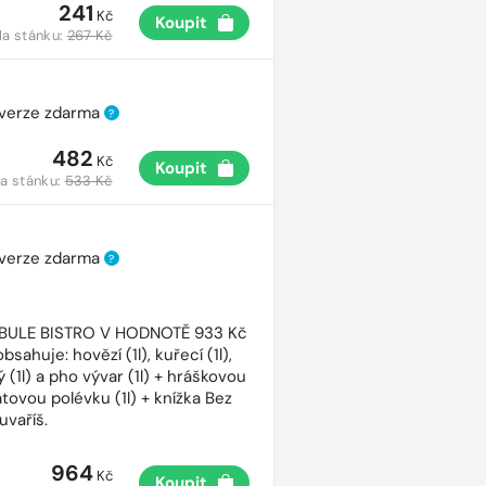
241
Kč
Koupit
a stánku:
267 Kč
 verze zdarma
?
482
Kč
Koupit
a stánku:
533 Kč
 verze zdarma
?
CIBULE BISTRO V HODNOTĚ 933 Kč
bsahuje: hovězí (1l), kuřecí (1l),
 (1l) a pho vývar (1l) + hráškovou
atovou polévku (1l) + knížka Bez
uvaříš.
964
Kč
Koupit