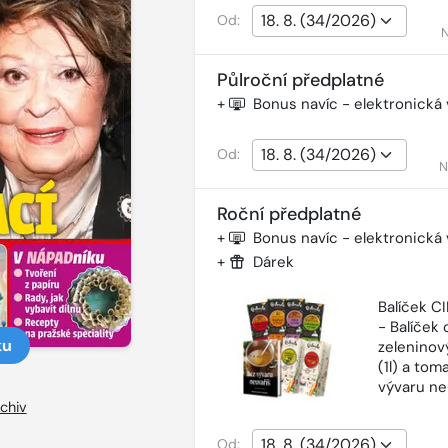
Od:
N
Půlroční předplatné
+
Bonus navíc - elektronická
Od:
N
Roční předplatné
+
Bonus navíc - elektronická
+
Dárek
Balíček 
- Balíček o
ku
zeleninový
(1l) a tom
vývaru ne
chiv
Od: