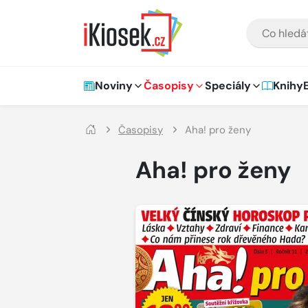
Přejít na hlavní obsah
VYHLEDÁVÁNÍ
Hlavní navigace
Noviny
Časopisy
Speciály
Knihy
Časopisy
Aha! pro ženy
Aha! pro ženy