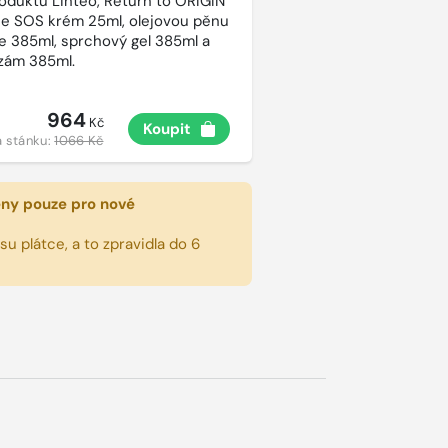
roduktů Linteo, Return to ORIGIN
e SOS krém 25ml, olejovou pěnu
e 385ml, sprchový gel 385ml a
lzám 385ml.
964
Kč
Koupit
 stánku:
1066 Kč
eny pouze pro nové
u plátce, a to zpravidla do 6