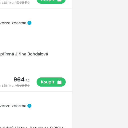
 stánku:
1066 Kč
 verze zdarma
?
přímná Jiřina Bohdalová
964
Kč
Koupit
 stánku:
1066 Kč
 verze zdarma
?