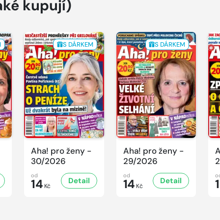
aké kupují)
M
S DÁRKEM
S DÁRKEM
Aha! pro ženy -
Aha! pro ženy -
A
30/2026
29/2026
2
od
od
o
Detail
Detail
14
14
Kč
Kč