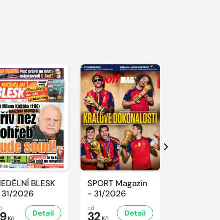
S 
Další
EDĚLNÍ BLESK
SPORT Magazín
REFLEX -
 31/2026
- 31/2026
31/2026
d
od
od
Detail
Detail
D
19
32
47
Kč
Kč
Kč