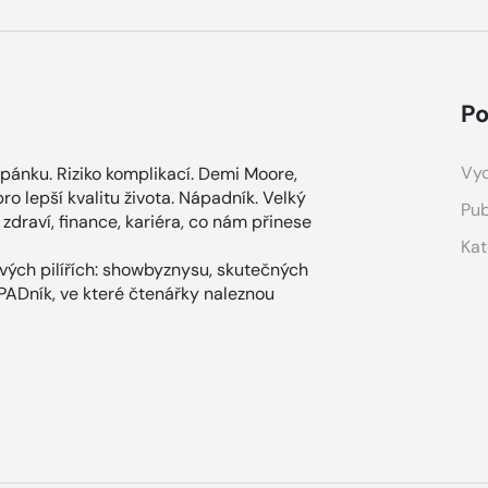
Po
Vyd
pánku. Riziko komplikací. Demi Moore,
o lepší kvalitu života. Nápadník. Velký
Pub
zdraví, finance, kariéra, co nám přinese
Kat
ových pilířích: showbyznysu, skutečných
ÁPADník, ve které čtenářky naleznou