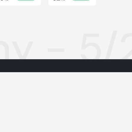
ny - 5
materiálům
Cookies
rmační společnosti
Nastavení soukromí
h údajů
Inzerce
Redakce