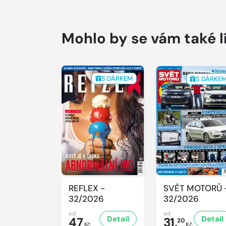
Mohlo by se vám také l
S DÁRKEM
S DÁRKE
REFLEX -
SVĚT MOTORŮ 
32/2026
32/2026
od
od
Detail
Detail
47
31,
20
Kč
Kč