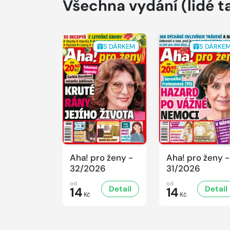
Všechna vydání
(lidé t
S DÁRKEM
S DÁRKE
Aha! pro ženy -
Aha! pro ženy -
32/2026
31/2026
od
od
Detail
Detail
14
14
Kč
Kč