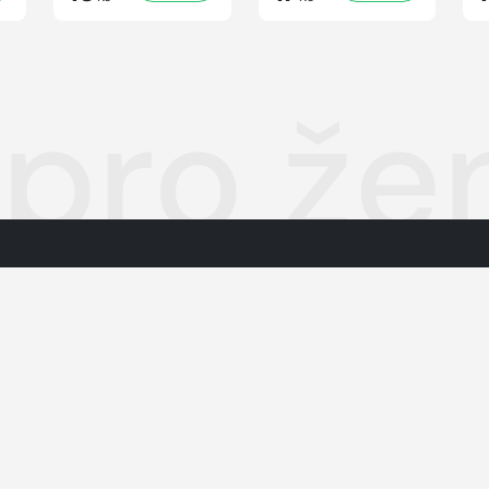
 pro že
Autorská práva k publikovaným 
O nás
Podmínky pro užívání služby info
Informace o zpracování osobníc
Kontakty
Jednotná kontaktní místa