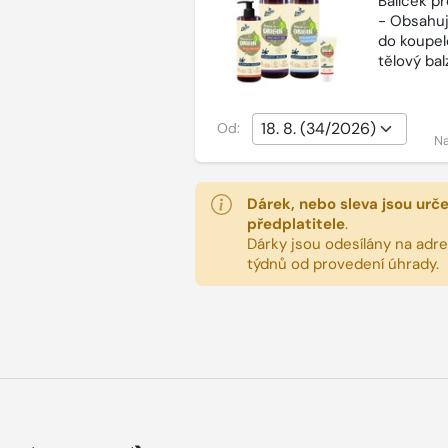
Balíček p
- Obsahuj
do koupel
tělový ba
Od:
Na
Dárek, nebo sleva jsou urč
předplatitele
.
Dárky jsou odesílány na adres
týdnů od provedení úhrady.