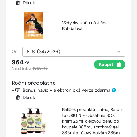
+
Dárek
Vždycky upřímná Jiřina
Bohdalová
Od:
964
Kč
Koupit
Na stánku:
1066 Kč
Roční předplatné
+
Bonus navíc - elektronická verze zdarma
?
+
Dárek
Balíček produktů Linteo, Return
to ORIGIN - Obsahuje SOS
krém 25ml, olejovou pěnu do
koupele 385ml, sprchový gel
385ml a tělový balzám 385ml.