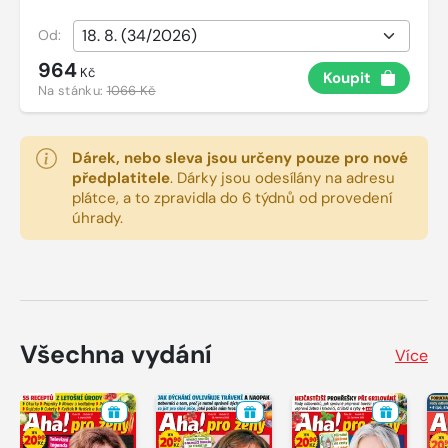
Od:
964
Kč
Koupit
Na stánku:
1066 Kč
Dárek, nebo sleva jsou určeny pouze pro nové
předplatitele
.
Dárky jsou odesílány na adresu
plátce, a to zpravidla do 6 týdnů od provedení
úhrady.
Všechna vydání
Více