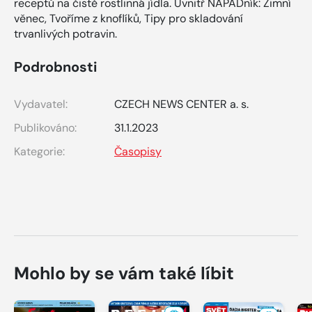
receptů na čistě rostlinná jídla. Uvnitř NÁPADník: Zimní
věnec, Tvoříme z knoflíků, Tipy pro skladování
trvanlivých potravin.
Podrobnosti
Vydavatel:
CZECH NEWS CENTER a. s.
Publikováno:
31.1.2023
Kategorie:
Časopisy
Mohlo by se vám také líbit