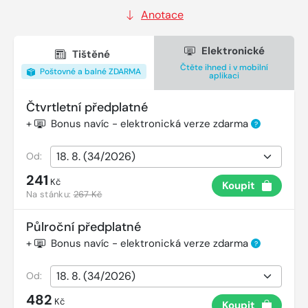
Anotace
Elektronické
Tištěné
Čtěte ihned i v mobilní
Poštovné a balné ZDARMA
aplikaci
Čtvrtletní předplatné
+
Bonus navíc - elektronická verze zdarma
?
Od:
241
Kč
Koupit
Na stánku:
267 Kč
Půlroční předplatné
+
Bonus navíc - elektronická verze zdarma
?
Od:
482
Kč
Koupit