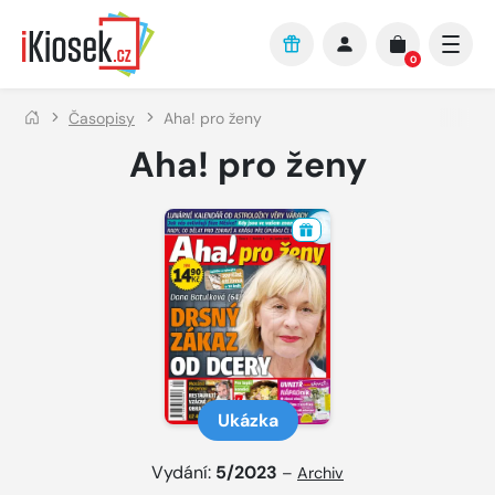
Přejít na hlavní obsah
0
Časopisy
Aha! pro ženy
Aha! pro ženy
Ukázka
Vydání:
5/2023
–
Archiv