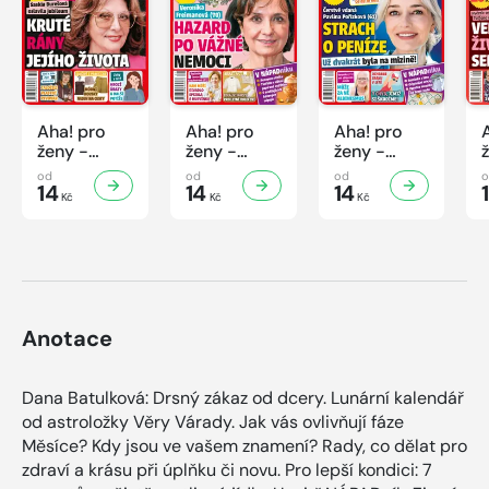
Aha! pro
Aha! pro
Aha! pro
ženy -
ženy -
ženy -
32/2026
31/2026
30/2026
od
od
od
14
14
14
Kč
Kč
Kč
Anotace
Dana Batulková: Drsný zákaz od dcery. Lunární kalendář
od astroložky Věry Várady. Jak vás ovlivňují fáze
Měsíce? Kdy jsou ve vašem znamení? Rady, co dělat pro
zdraví a krásu při úplňku či novu. Pro lepší kondici: 7