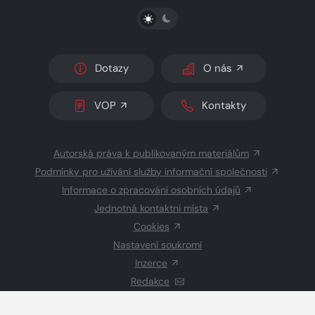
PŘEPNOUT SVĚTLÝ/TMAVÝ REŽIM
Dotazy
O nás
VOP
Kontakty
Autorská práva k publikovaným materiálům
Podmínky pro užívání služby informační společnosti
Informace o zpracování osobních údajů
Jednotná kontaktní místa
Cookies
Nastavení soukromí
Inzerce
Redakce