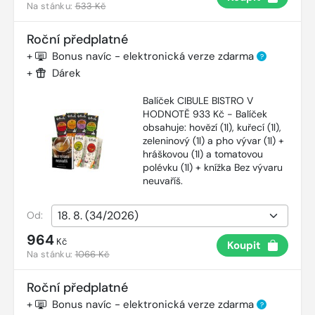
Na stánku:
533 Kč
Roční předplatné
+
Bonus navíc - elektronická verze zdarma
?
+
Dárek
Balíček CIBULE BISTRO V
HODNOTĚ 933 Kč - Balíček
obsahuje: hovězí (1l), kuřecí (1l),
zeleninový (1l) a pho vývar (1l) +
hráškovou (1l) a tomatovou
polévku (1l) + knížka Bez vývaru
neuvaříš.
Od:
964
Kč
Koupit
Na stánku:
1066 Kč
Roční předplatné
+
Bonus navíc - elektronická verze zdarma
?