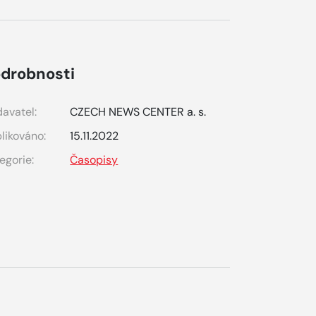
drobnosti
avatel:
CZECH NEWS CENTER a. s.
likováno:
15.11.2022
egorie:
Časopisy