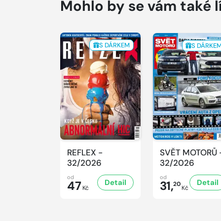
Mohlo by se vám také l
S DÁRKEM
S DÁRKE
REFLEX -
SVĚT MOTORŮ 
32/2026
32/2026
od
od
Detail
Detail
47
31,
20
Kč
Kč