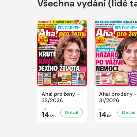
Všechna vydání
(lidé t
S DÁRKEM
S DÁRKE
Aha! pro ženy -
Aha! pro ženy -
32/2026
31/2026
od
od
Detail
Detail
14
14
Kč
Kč