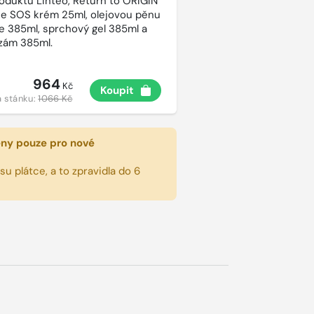
roduktů Linteo, Return to ORIGIN
e SOS krém 25ml, olejovou pěnu
e 385ml, sprchový gel 385ml a
lzám 385ml.
964
Kč
Koupit
 stánku:
1066 Kč
eny pouze pro nové
u plátce, a to zpravidla do 6