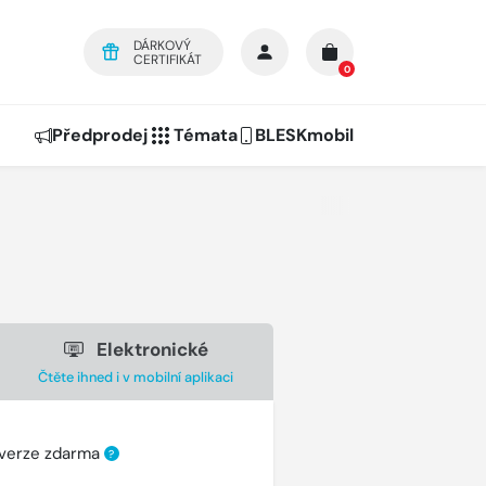
DÁRKOVÝ
CERTIFIKÁT
0
Předprodej
Témata
BLESKmobil
Elektronické
Čtěte ihned i v mobilní aplikaci
 verze zdarma
?