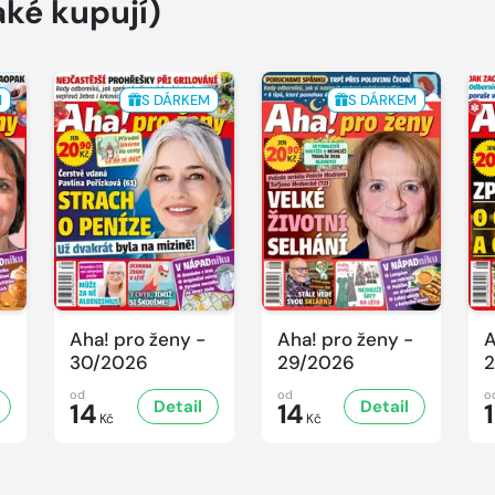
aké kupují)
M
S DÁRKEM
S DÁRKEM
Aha! pro ženy -
Aha! pro ženy -
A
30/2026
29/2026
2
od
od
o
Detail
Detail
14
14
Kč
Kč