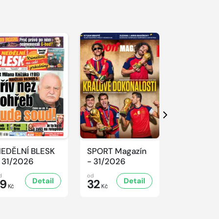
S 
Další
EDĚLNÍ BLESK
SPORT Magazín
REFLEX -
 31/2026
- 31/2026
31/2026
d
od
od
Detail
Detail
D
19
32
47
Kč
Kč
Kč