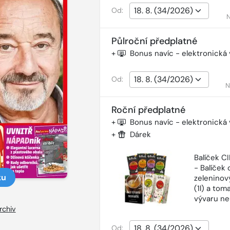
Od:
N
Půlroční předplatné
+
Bonus navíc - elektronická
Od:
N
Roční předplatné
+
Bonus navíc - elektronická
+
Dárek
Balíček 
- Balíček o
ku
zeleninový
(1l) a tom
vývaru ne
rchiv
Od: