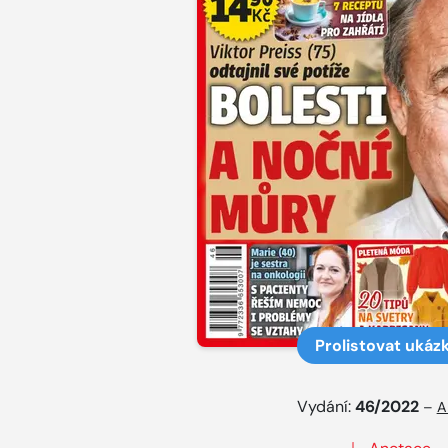
Prolistovat ukáz
Vydání:
46/2022
–
A