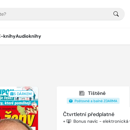
E-knihy
Audioknihy
Tištěné
S DÁRKEM
Poštovné a balné ZDARMA
Čtvrtletní předplatné
+
Bonus navíc - elektronická