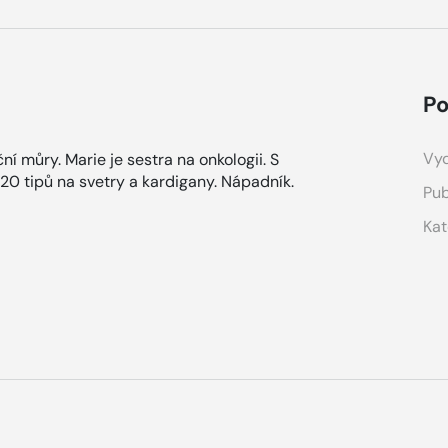
Po
Vyd
ční můry. Marie je sestra na onkologii. S
20 tipů na svetry a kardigany. Nápadník.
Pub
Kat