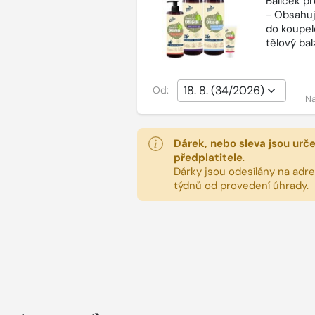
Balíček p
- Obsahuj
do koupel
tělový ba
Od:
Na
Dárek, nebo sleva jsou urč
předplatitele
.
Dárky jsou odesílány na adres
týdnů od provedení úhrady.