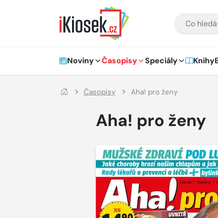
Přejít na hlavní obsah
VYHLEDÁVÁNÍ
Hlavní navigace
Noviny
Časopisy
Speciály
Knihy
Časopisy
Aha! pro ženy
Aha! pro ženy