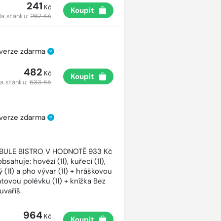
241
Kč
Koupit
a stánku:
267 Kč
 verze zdarma
?
482
Kč
Koupit
a stánku:
533 Kč
 verze zdarma
?
CIBULE BISTRO V HODNOTĚ 933 Kč
bsahuje: hovězí (1l), kuřecí (1l),
 (1l) a pho vývar (1l) + hráškovou
atovou polévku (1l) + knížka Bez
uvaříš.
964
Kč
Koupit