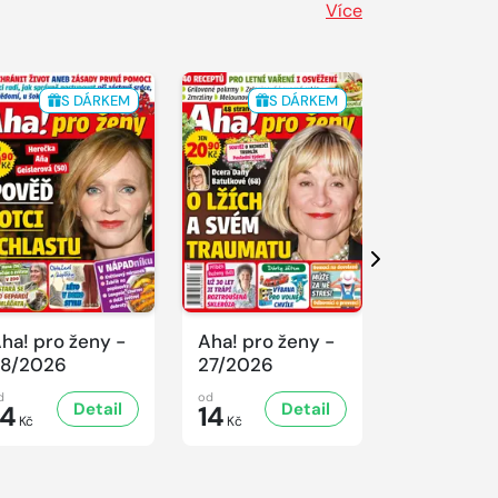
Více
S DÁRKEM
S DÁRKEM
S 
Další
ha! pro ženy -
Aha! pro ženy -
Aha! pro ž
8/2026
27/2026
26/2026
d
od
od
Detail
Detail
D
14
14
14
Kč
Kč
Kč