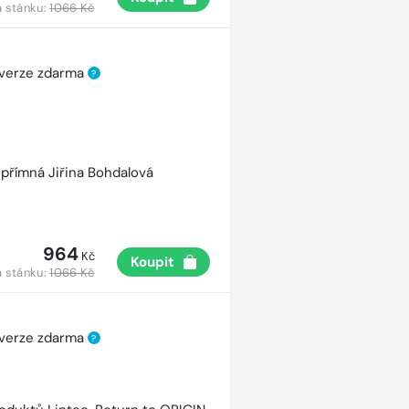
 stánku:
1066 Kč
 verze zdarma
?
přímná Jiřina Bohdalová
964
Kč
Koupit
 stánku:
1066 Kč
 verze zdarma
?