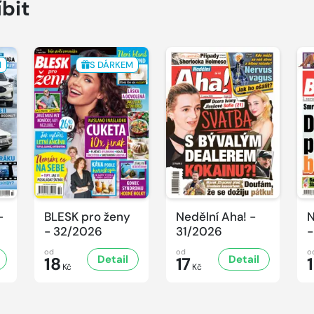
íbit
M
S DÁRKEM
-
BLESK pro ženy
Nedělní Aha! -
N
- 32/2026
31/2026
-
od
od
o
Detail
Detail
18
17
Kč
Kč