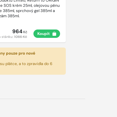
roduktů Linteo, Return to ORIGIN
e SOS krém 25ml, olejovou pěnu
e 385ml, sprchový gel 385ml a
lzám 385ml.
964
Kč
Koupit
 stánku:
1066 Kč
eny pouze pro nové
u plátce, a to zpravidla do 6