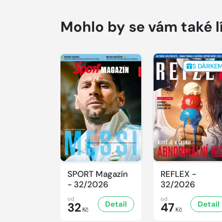
Mohlo by se vám také l
S DÁRKE
SPORT Magazín
REFLEX -
- 32/2026
32/2026
od
od
Detail
Detail
32
47
Kč
Kč