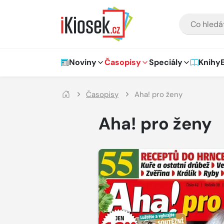
Přejít na hlavní obsah
VYHLEDÁVÁNÍ
Hlavní navigace
Noviny
Časopisy
Speciály
Knihy
Časopisy
Aha! pro ženy
Aha! pro ženy