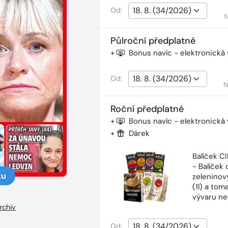
Od:
N
Půlroční předplatné
+
Bonus navíc - elektronická
Od:
N
Roční předplatné
+
Bonus navíc - elektronická
+
Dárek
Balíček 
- Balíček o
ku
zeleninový
(1l) a tom
vývaru ne
rchiv
Od: