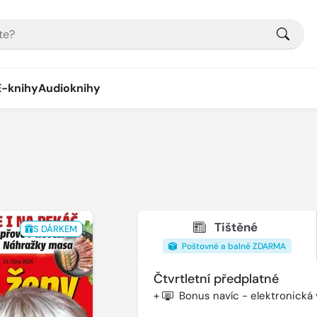
E-knihy
Audioknihy
Tištěné
S DÁRKEM
Poštovné a balné ZDARMA
Čtvrtletní předplatné
+
Bonus navíc - elektronická