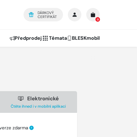
DÁRKOVÝ
CERTIFIKÁT
0
Předprodej
Témata
BLESKmobil
Elektronické
Čtěte ihned i v mobilní aplikaci
 verze zdarma
?