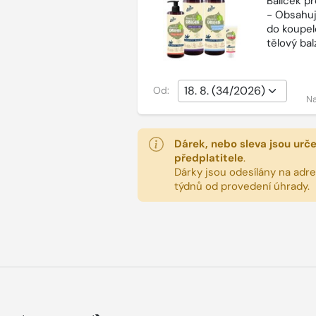
Balíček p
- Obsahuj
do koupel
tělový ba
Od:
Na
Dárek, nebo sleva jsou urč
předplatitele
.
Dárky jsou odesílány na adres
týdnů od provedení úhrady.