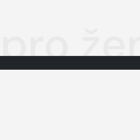
 pro že
Autorská práva k publikovaným 
O nás
Podmínky pro užívání služby info
Informace o zpracování osobníc
Kontakty
Jednotná kontaktní místa
dodavatelé obsahu