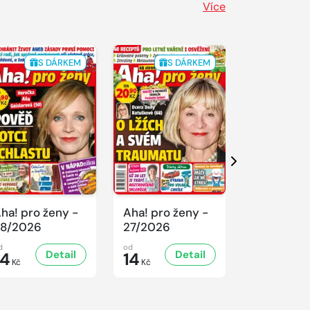
Více
S DÁRKEM
S DÁRKEM
S 
Další
ha! pro ženy -
Aha! pro ženy -
Aha! pro ž
8/2026
27/2026
26/2026
d
od
od
Detail
Detail
D
14
14
14
Kč
Kč
Kč