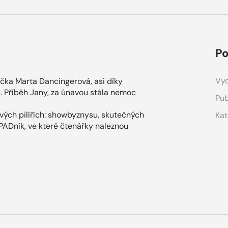
Po
Vyd
čka Marta Dancingerová, asi díky
u. Příběh Jany, za únavou stála nemoc
Pub
ových pilířích: showbyznysu, skutečných
Kat
ÁPADník, ve které čtenářky naleznou