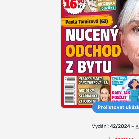
Prolistovat ukáz
Vydání:
42/2024
–
A