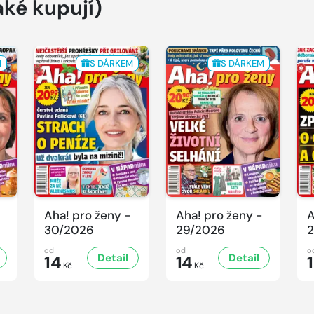
aké kupují)
M
S DÁRKEM
S DÁRKEM
Aha! pro ženy -
Aha! pro ženy -
A
30/2026
29/2026
2
od
od
o
Detail
Detail
14
14
Kč
Kč