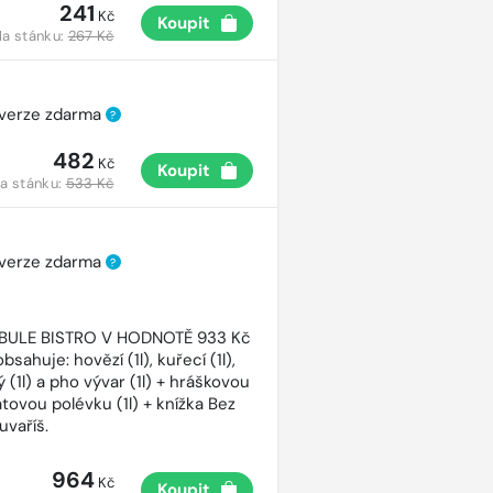
241
Kč
Koupit
a stánku:
267 Kč
 verze zdarma
?
482
Kč
Koupit
a stánku:
533 Kč
 verze zdarma
?
CIBULE BISTRO V HODNOTĚ 933 Kč
bsahuje: hovězí (1l), kuřecí (1l),
 (1l) a pho vývar (1l) + hráškovou
atovou polévku (1l) + knížka Bez
uvaříš.
964
Kč
Koupit