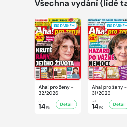
Všechna vydání
(lidé t
S DÁRKEM
S DÁRKE
Aha! pro ženy -
Aha! pro ženy -
32/2026
31/2026
od
od
Detail
Detail
14
14
Kč
Kč