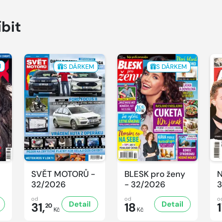
íbit
M
S DÁRKEM
S DÁRKEM
SVĚT MOTORŮ -
BLESK pro ženy
N
32/2026
- 32/2026
3
od
od
o
Detail
Detail
31,
18
20
Kč
Kč