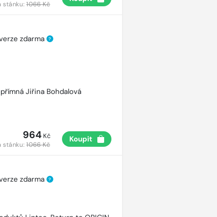
 stánku:
1066 Kč
 verze zdarma
?
přímná Jiřina Bohdalová
964
Kč
Koupit
 stánku:
1066 Kč
 verze zdarma
?