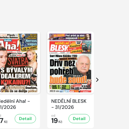
Další
edělní Aha! -
NEDĚLNÍ BLESK
SPORT Ma
1/2026
- 31/2026
- 31/2026
d
od
od
Detail
Detail
D
17
19
32
Kč
Kč
Kč