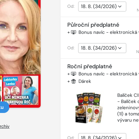
Od:
N
Půlroční předplatné
+
Bonus navíc - elektronická
Od:
N
Roční předplatné
+
Bonus navíc - elektronická
+
Dárek
Balíček 
- Balíček o
ku
zeleninový
(1l) a tom
vývaru ne
rchiv
Od: