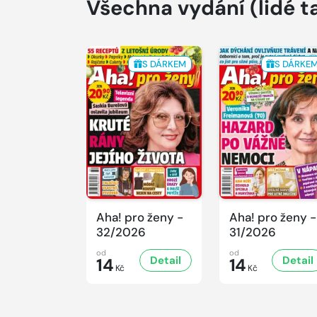
Všechna vydání
(lidé t
S DÁRKEM
S DÁRKE
Aha! pro ženy -
Aha! pro ženy -
32/2026
31/2026
od
od
Detail
Detail
14
14
Kč
Kč