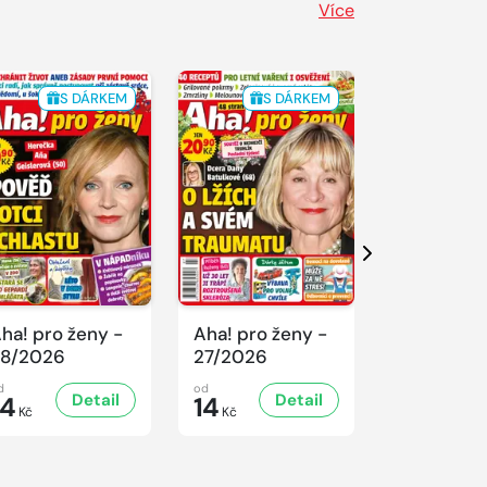
Více
S DÁRKEM
S DÁRKEM
S 
Další
ha! pro ženy -
Aha! pro ženy -
Aha! pro ž
8/2026
27/2026
26/2026
d
od
od
Detail
Detail
D
14
14
14
Kč
Kč
Kč