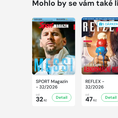
Mohlo by se vám také l
S DÁRKE
SPORT Magazín
REFLEX -
- 32/2026
32/2026
od
od
Detail
Detail
32
47
Kč
Kč