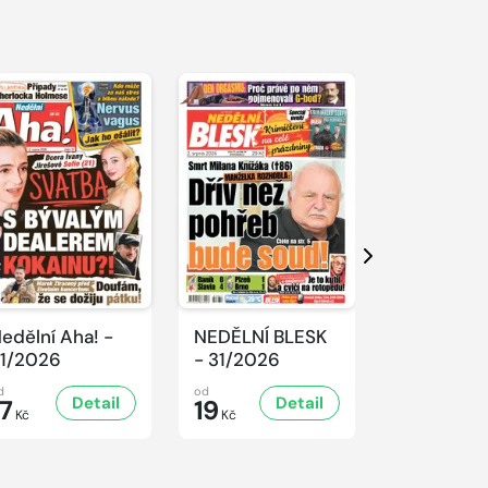
Další
edělní Aha! -
NEDĚLNÍ BLESK
SPORT Ma
1/2026
- 31/2026
- 31/2026
d
od
od
Detail
Detail
D
17
19
32
Kč
Kč
Kč