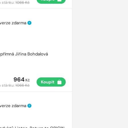
 stánku:
1066 Kč
 verze zdarma
?
přímná Jiřina Bohdalová
964
Kč
Koupit
 stánku:
1066 Kč
 verze zdarma
?