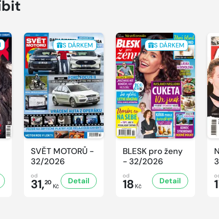
íbit
M
S DÁRKEM
S DÁRKEM
SVĚT MOTORŮ -
BLESK pro ženy
N
32/2026
- 32/2026
3
od
od
o
Detail
Detail
31,
18
20
Kč
Kč