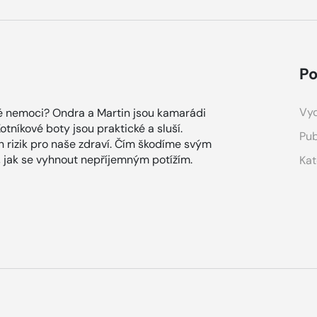
Po
Vyd
žné nemoci? Ondra a Martin jsou kamarádi
otníkové boty jsou praktické a sluší.
Pub
h rizik pro naše zdraví. Čím škodíme svým
, jak se vyhnout nepříjemným potížím.
Kat