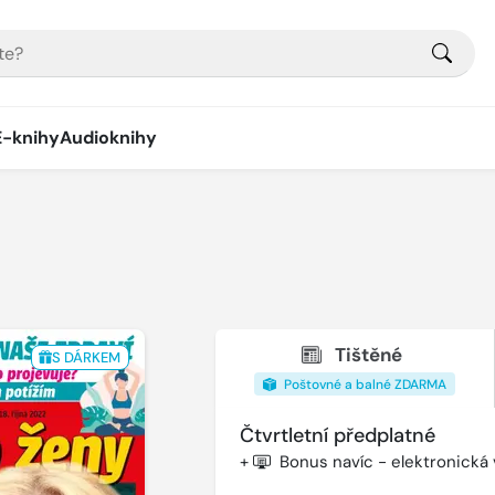
E-knihy
Audioknihy
Tištěné
S DÁRKEM
Poštovné a balné ZDARMA
Čtvrtletní předplatné
+
Bonus navíc - elektronická