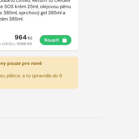
roduktů Linteo, Return to ORIGIN
e SOS krém 25ml, olejovou pěnu
e 385ml, sprchový gel 385ml a
lzám 385ml.
964
Kč
Koupit
 stánku:
1066 Kč
eny pouze pro nové
u plátce, a to zpravidla do 6