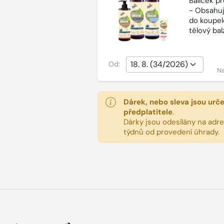
Balíček p
- Obsahuj
do koupel
tělový ba
Od:
Na
Dárek, nebo sleva jsou urč
předplatitele
.
Dárky jsou odesílány na adres
týdnů od provedení úhrady.