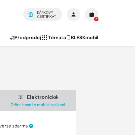
DÁRKOVÝ
CERTIFIKÁT
0
Předprodej
Témata
BLESKmobil
Elektronické
Čtěte ihned i v mobilní aplikaci
 verze zdarma
?