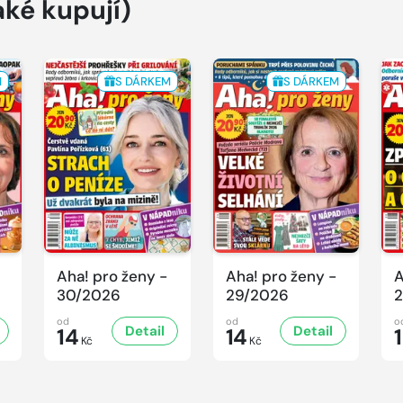
aké kupují)
M
S DÁRKEM
S DÁRKEM
Aha! pro ženy -
Aha! pro ženy -
A
30/2026
29/2026
2
od
od
o
Detail
Detail
14
14
Kč
Kč