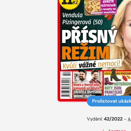
Prolistovat ukáz
Vydání:
42/2022
–
A