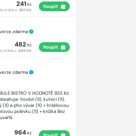
241
Kč
Koupit
a stánku:
267 Kč
 verze zdarma
?
482
Kč
Koupit
a stánku:
533 Kč
 verze zdarma
?
CIBULE BISTRO V HODNOTĚ 933 Kč
bsahuje: hovězí (1l), kuřecí (1l),
 (1l) a pho vývar (1l) + hráškovou
atovou polévku (1l) + knížka Bez
uvaříš.
964
Kč
Koupit