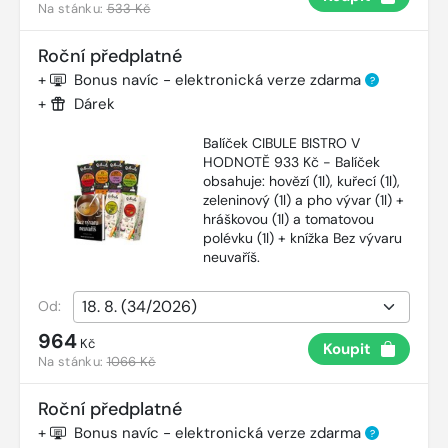
Na stánku:
533 Kč
Roční předplatné
+
Bonus navíc - elektronická verze zdarma
?
+
Dárek
Balíček CIBULE BISTRO V
HODNOTĚ 933 Kč - Balíček
obsahuje: hovězí (1l), kuřecí (1l),
zeleninový (1l) a pho vývar (1l) +
hráškovou (1l) a tomatovou
polévku (1l) + knížka Bez vývaru
neuvaříš.
Od:
964
Kč
Koupit
Na stánku:
1066 Kč
Roční předplatné
+
Bonus navíc - elektronická verze zdarma
?