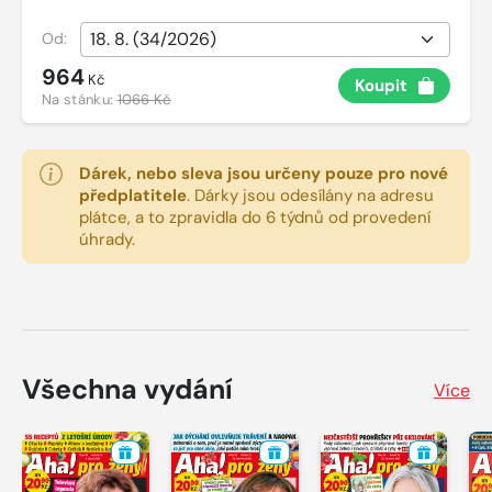
Od:
964
Kč
Koupit
Na stánku:
1066 Kč
Dárek, nebo sleva jsou určeny pouze pro nové
předplatitele
.
Dárky jsou odesílány na adresu
plátce, a to zpravidla do 6 týdnů od provedení
úhrady.
Všechna vydání
Více