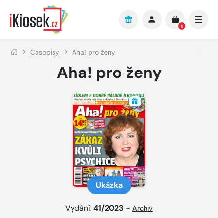
Přejít na hlavní obsah
0
Časopisy
Aha! pro ženy
Aha! pro ženy
Ukázka
Vydání:
41/2023
–
Archiv