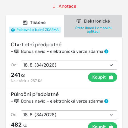
Anotace
Elektronické
Tištěné
Čtěte ihned i v mobilní
Poštovné a balné ZDARMA
aplikaci
Čtvrtletní předplatné
+
Bonus navíc - elektronická verze zdarma
?
Od:
241
Kč
Koupit
Na stánku:
267 Kč
Půlroční předplatné
+
Bonus navíc - elektronická verze zdarma
?
Od:
482
Kč
Koupit