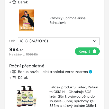
+
Dárek
Vždycky upřímná Jiřina
Bohdalová
Od:
964
Kč
Koupit
Na stánku:
1066 Kč
Roční předplatné
+
Bonus navíc - elektronická verze zdarma
?
+
Dárek
Balíček produktů Linteo, Return
to ORIGIN - Obsahuje SOS
krém 25ml, olejovou pěnu do
koupele 385ml, sprchový gel
385ml a tělový balzám 385ml.