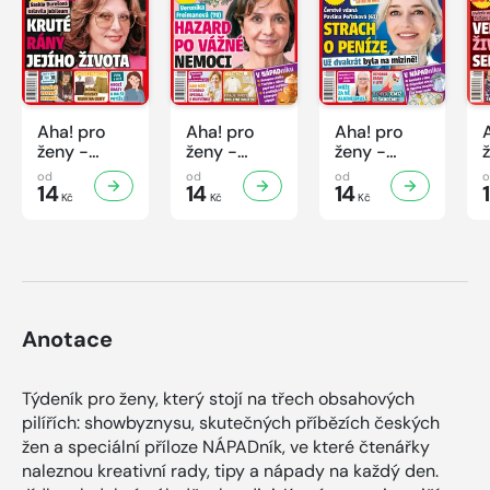
Aha! pro
Aha! pro
Aha! pro
ženy -
ženy -
ženy -
32/2026
31/2026
30/2026
od
od
od
14
14
14
Kč
Kč
Kč
Anotace
Týdeník pro ženy, který stojí na třech obsahových
pilířích: showbyznysu, skutečných příbězích českých
žen a speciální příloze NÁPADník, ve které čtenářky
naleznou kreativní rady, tipy a nápady na každý den.