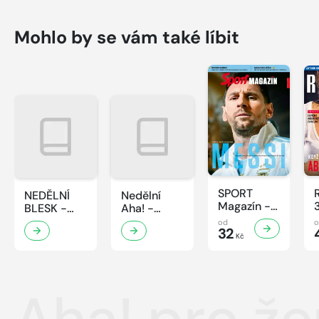
Mohlo by se vám také líbit
SPORT
NEDĚLNÍ
Nedělní
Magazín -
BLESK -
Aha! -
32/2026
32/2026
32/2026
od
32
Kč
Aha! pro ž