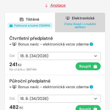
Anotace
Elektronické
Tištěné
Čtěte ihned i v mobilní
Poštovné a balné ZDARMA
aplikaci
Čtvrtletní předplatné
+
Bonus navíc - elektronická verze zdarma
?
Od:
241
Kč
Koupit
Na stánku:
267 Kč
Půlroční předplatné
+
Bonus navíc - elektronická verze zdarma
?
Od:
482
Kč
Koupit