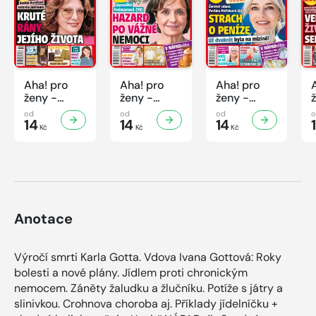
Aha! pro
Aha! pro
Aha! pro
ženy -
ženy -
ženy -
32/2026
31/2026
30/2026
od
od
od
14
14
14
Kč
Kč
Kč
Anotace
Výročí smrti Karla Gotta. Vdova Ivana Gottová: Roky
bolesti a nové plány. Jídlem proti chronickým
nemocem. Záněty žaludku a žlučníku. Potíže s játry a
slinivkou. Crohnova choroba aj. Příklady jídelníčku +