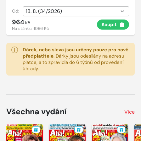
Od:
964
Kč
Koupit
Na stánku:
1066 Kč
Dárek, nebo sleva jsou určeny pouze pro nové
předplatitele
.
Dárky jsou odesílány na adresu
plátce, a to zpravidla do 6 týdnů od provedení
úhrady.
Všechna vydání
Více