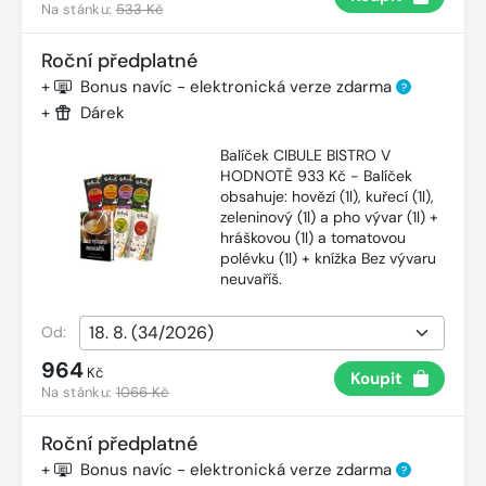
Na stánku:
533 Kč
Roční předplatné
+
Bonus navíc - elektronická verze zdarma
?
+
Dárek
Balíček CIBULE BISTRO V
HODNOTĚ 933 Kč - Balíček
obsahuje: hovězí (1l), kuřecí (1l),
zeleninový (1l) a pho vývar (1l) +
hráškovou (1l) a tomatovou
polévku (1l) + knížka Bez vývaru
neuvaříš.
Od:
964
Kč
Koupit
Na stánku:
1066 Kč
Roční předplatné
+
Bonus navíc - elektronická verze zdarma
?