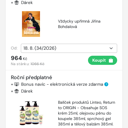
+
Dárek
Vždycky upřímná Jiřina
Bohdalová
Od:
964
Kč
Koupit
Na stánku:
1066 Kč
Roční předplatné
+
Bonus navíc - elektronická verze zdarma
?
+
Dárek
Balíček produktů Linteo, Return
to ORIGIN - Obsahuje SOS
krém 25ml, olejovou pěnu do
koupele 385ml, sprchový gel
385ml a tělový balzám 385ml.