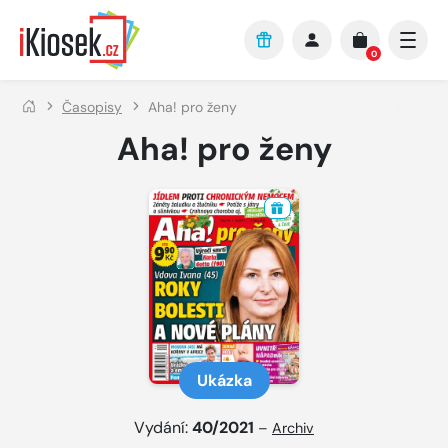
Přejít na hlavní obsah
0
Časopisy
Aha! pro ženy
Aha! pro ženy
Ukázka
Vydání:
40/2021
–
Archiv