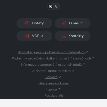
PŘEPNOUT SVĚTLÝ/TMAVÝ REŽIM
Dotazy
O nás
VOP
Kontakty
Autorská práva k publikovaným materiálům
Podmínky pro užívání služby informační společnosti
Informace o zpracování osobních údajů
Jednotná kontaktní místa
Cookies
Nastavení soukromí
Inzerce
Redakce