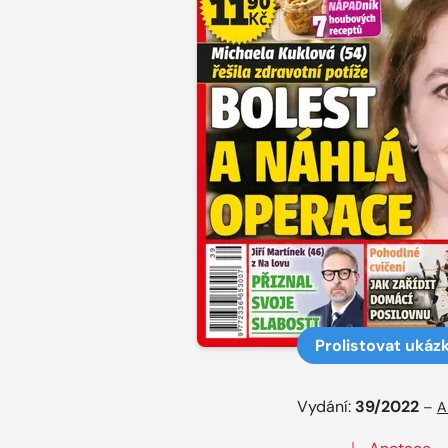
Prolistovat ukáz
Vydání:
39/2022
–
A