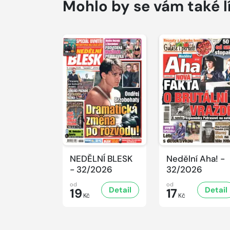
Mohlo by se vám také l
NEDĚLNÍ BLESK
Nedělní Aha! -
- 32/2026
32/2026
od
od
Detail
Detail
19
17
Kč
Kč