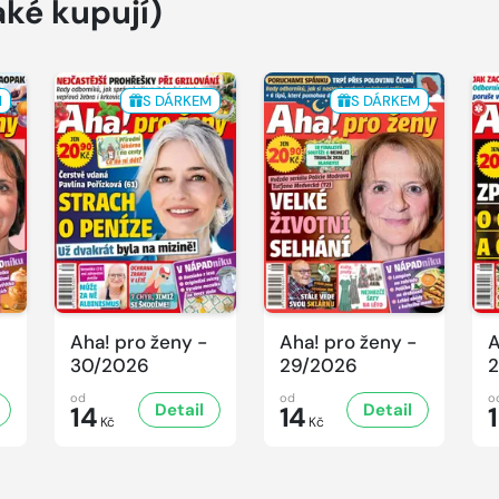
aké kupují)
M
S DÁRKEM
S DÁRKEM
Aha! pro ženy -
Aha! pro ženy -
A
30/2026
29/2026
2
od
od
o
Detail
Detail
14
14
Kč
Kč