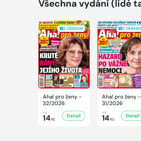
Všechna vydání
(lidé t
S DÁRKEM
S DÁRKE
Aha! pro ženy -
Aha! pro ženy -
32/2026
31/2026
od
od
Detail
Detail
14
14
Kč
Kč