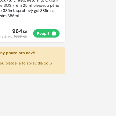
roduktů Linteo, Return to ORIGIN
e SOS krém 25ml, olejovou pěnu
e 385ml, sprchový gel 385ml a
lzám 385ml.
964
Kč
Koupit
 stánku:
1066 Kč
eny pouze pro nové
u plátce, a to zpravidla do 6