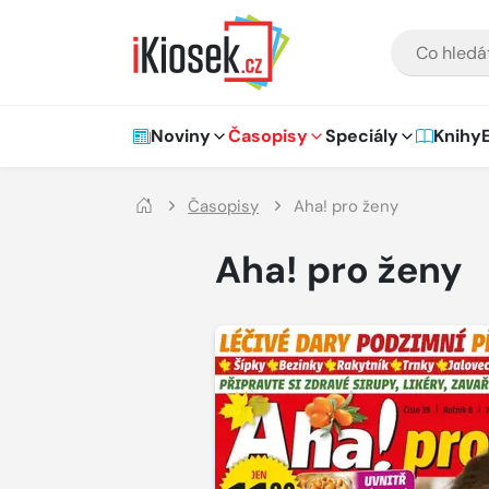
Přejít na hlavní obsah
VYHLEDÁVÁNÍ
Hlavní navigace
Noviny
Časopisy
Speciály
Knihy
Časopisy
Aha! pro ženy
Aha! pro ženy