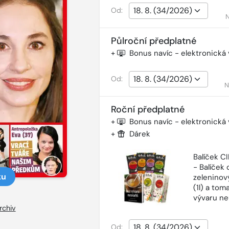
Od:
N
Půlroční předplatné
+
Bonus navíc - elektronická
Od:
N
Roční předplatné
+
Bonus navíc - elektronická
+
Dárek
Balíček 
- Balíček o
ku
zeleninový
(1l) a tom
vývaru ne
rchiv
Od: