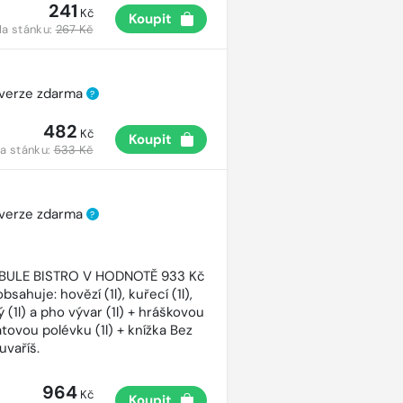
241
Kč
Koupit
a stánku:
267 Kč
 verze zdarma
?
482
Kč
Koupit
a stánku:
533 Kč
 verze zdarma
?
CIBULE BISTRO V HODNOTĚ 933 Kč
bsahuje: hovězí (1l), kuřecí (1l),
 (1l) a pho vývar (1l) + hráškovou
atovou polévku (1l) + knížka Bez
uvaříš.
964
Kč
Koupit