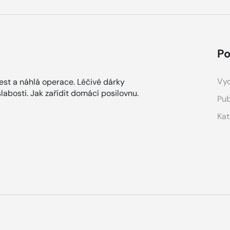
Po
Vyd
lest a náhlá operace. Léčivé dárky
slabosti. Jak zařídit domácí posilovnu.
Pub
Kat