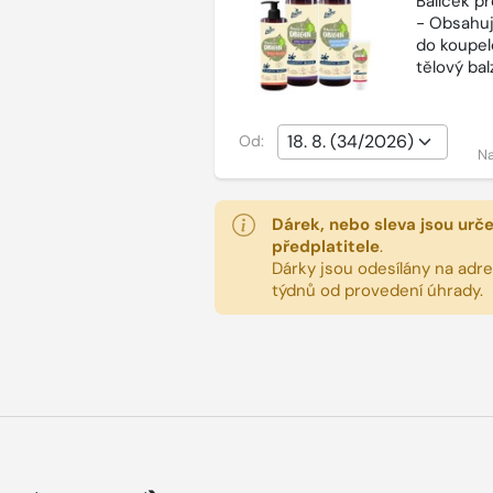
Balíček p
- Obsahuj
do koupel
tělový ba
Od:
Na
Dárek, nebo sleva jsou urč
předplatitele
.
Dárky jsou odesílány na adres
týdnů od provedení úhrady.