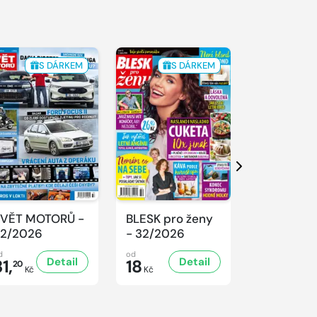
S DÁRKEM
S DÁRKEM
Další
VĚT MOTORŮ -
BLESK pro ženy
Nedělní Ah
2/2026
- 32/2026
31/2026
d
od
od
Detail
Detail
D
1,
18
17
20
Kč
Kč
Kč