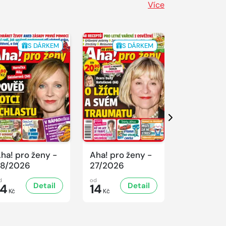
Více
S DÁRKEM
S DÁRKEM
S 
Další
ha! pro ženy -
Aha! pro ženy -
Aha! pro ž
8/2026
27/2026
26/2026
d
od
od
Detail
Detail
D
14
14
14
Kč
Kč
Kč