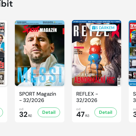
íbit
S DÁRKEM
SPORT Magazín
REFLEX -
S
- 32/2026
32/2026
3
od
od
o
Detail
Detail
32
47
3
Kč
Kč