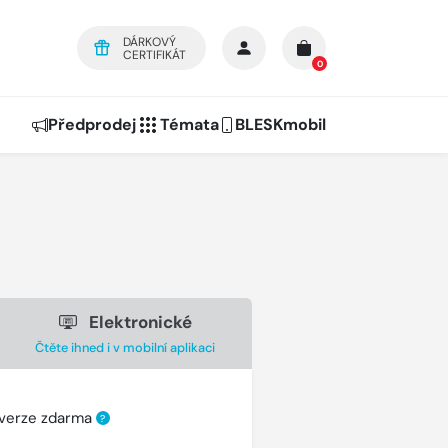
DÁRKOVÝ
CERTIFIKÁT
0
Předprodej
Témata
BLESKmobil
Elektronické
Čtěte ihned i v mobilní aplikaci
 verze zdarma
?