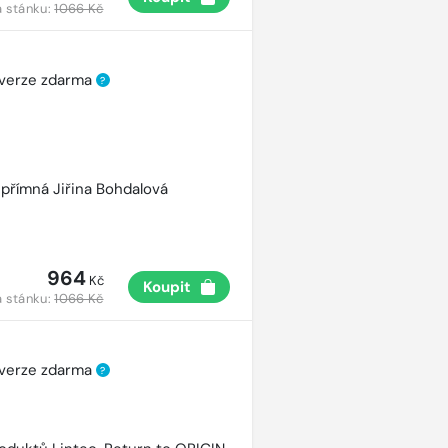
 stánku:
1066 Kč
 verze zdarma
?
přímná Jiřina Bohdalová
964
Kč
Koupit
 stánku:
1066 Kč
 verze zdarma
?