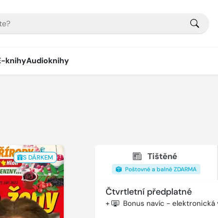
E-knihy
Audioknihy
Tištěné
S DÁRKEM
Poštovné a balné ZDARMA
Čtvrtletní předplatné
+
Bonus navíc - elektronická