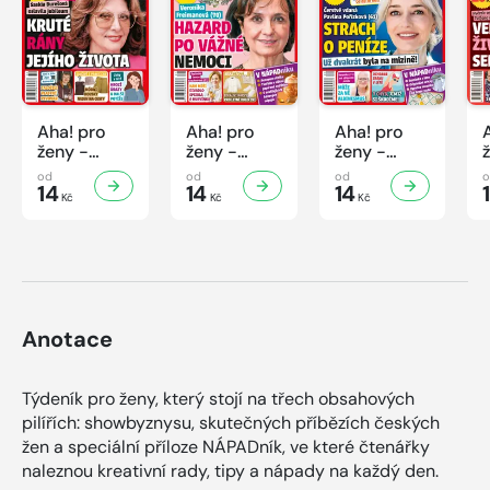
Aha! pro
Aha! pro
Aha! pro
ženy -
ženy -
ženy -
32/2026
31/2026
30/2026
od
od
od
14
14
14
Kč
Kč
Kč
Anotace
Týdeník pro ženy, který stojí na třech obsahových
pilířích: showbyznysu, skutečných příbězích českých
žen a speciální příloze NÁPADník, ve které čtenářky
naleznou kreativní rady, tipy a nápady na každý den.