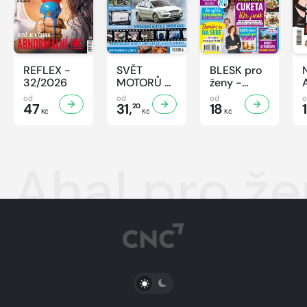
REFLEX -
SVĚT
BLESK pro
32/2026
MOTORŮ -
ženy -
32/2026
32/2026
od
od
od
47
31,
18
20
Kč
Kč
Kč
Aha! pro ž
PŘEPNOUT SVĚTLÝ/TMAVÝ REŽIM