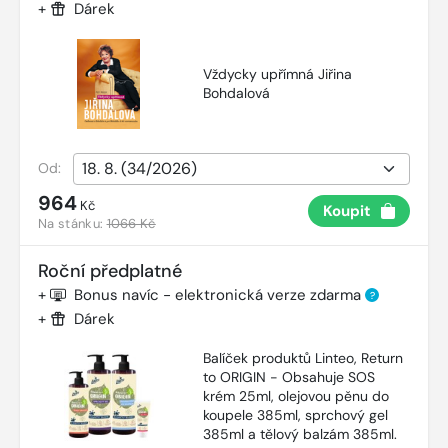
+
Dárek
Vždycky upřímná Jiřina
Bohdalová
Od:
964
Kč
Koupit
Na stánku:
1066 Kč
Roční předplatné
+
Bonus navíc - elektronická verze zdarma
?
+
Dárek
Balíček produktů Linteo, Return
to ORIGIN - Obsahuje SOS
krém 25ml, olejovou pěnu do
koupele 385ml, sprchový gel
385ml a tělový balzám 385ml.