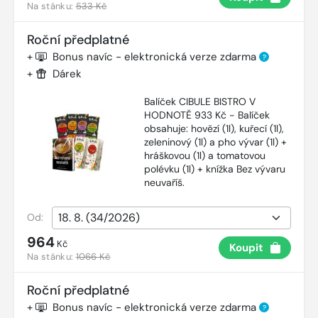
Na stánku:
533 Kč
Roční předplatné
+
Bonus navíc - elektronická verze zdarma
?
+
Dárek
Balíček CIBULE BISTRO V
HODNOTĚ 933 Kč - Balíček
obsahuje: hovězí (1l), kuřecí (1l),
zeleninový (1l) a pho vývar (1l) +
hráškovou (1l) a tomatovou
polévku (1l) + knížka Bez vývaru
neuvaříš.
Od:
964
Kč
Koupit
Na stánku:
1066 Kč
Roční předplatné
+
Bonus navíc - elektronická verze zdarma
?