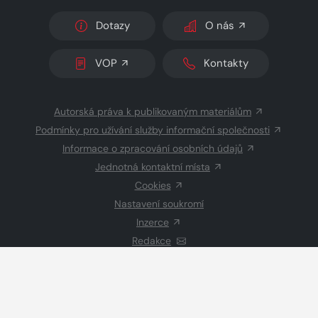
Dotazy
O nás
VOP
Kontakty
Autorská práva k publikovaným materiálům
Podmínky pro užívání služby informační společnosti
Informace o zpracování osobních údajů
Jednotná kontaktní místa
Cookies
Nastavení soukromí
Inzerce
Redakce
© 2026 Copyright
CZECH NEWS CENTER a.s.
a dodavatelé
obsahu