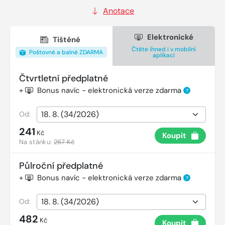
Anotace
Elektronické
Tištěné
Čtěte ihned i v mobilní
Poštovné a balné ZDARMA
aplikaci
Čtvrtletní předplatné
+
Bonus navíc - elektronická verze zdarma
?
Od:
241
Kč
Koupit
Na stánku:
267 Kč
Půlroční předplatné
+
Bonus navíc - elektronická verze zdarma
?
Od:
482
Kč
Koupit