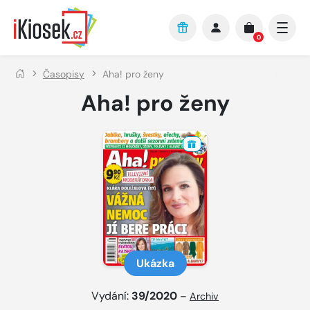
Přejít na hlavní obsah
0
Časopisy
Aha! pro ženy
Aha! pro ženy
Ukázka
Vydání:
39/2020
–
Archiv