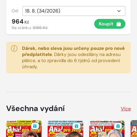
Od:
964
Kč
Koupit
Na stánku:
1066 Kč
Dárek, nebo sleva jsou určeny pouze pro nové
předplatitele
.
Dárky jsou odesílány na adresu
plátce, a to zpravidla do 6 týdnů od provedení
úhrady.
Všechna vydání
Více