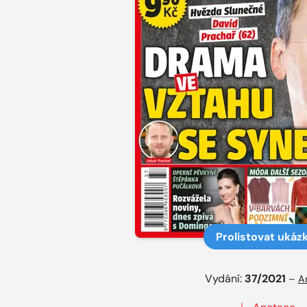
Prolistovat ukáz
Vydání:
37/2021
–
A