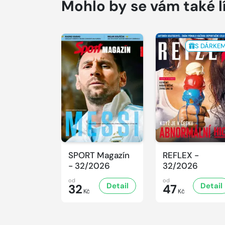
Mohlo by se vám také l
S DÁRKE
SPORT Magazín
REFLEX -
- 32/2026
32/2026
od
od
Detail
Detail
32
47
Kč
Kč