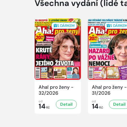
Všechna vydání
(lidé t
S DÁRKEM
S DÁRKE
Aha! pro ženy -
Aha! pro ženy -
32/2026
31/2026
od
od
Detail
Detail
14
14
Kč
Kč