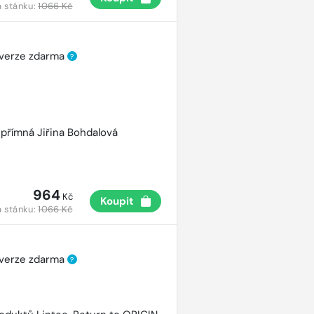
 stánku:
1066 Kč
 verze zdarma
?
přímná Jiřina Bohdalová
964
Kč
Koupit
 stánku:
1066 Kč
 verze zdarma
?