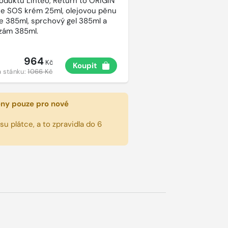
roduktů Linteo, Return to ORIGIN
e SOS krém 25ml, olejovou pěnu
e 385ml, sprchový gel 385ml a
lzám 385ml.
964
Kč
Koupit
 stánku:
1066 Kč
eny pouze pro nové
u plátce, a to zpravidla do 6