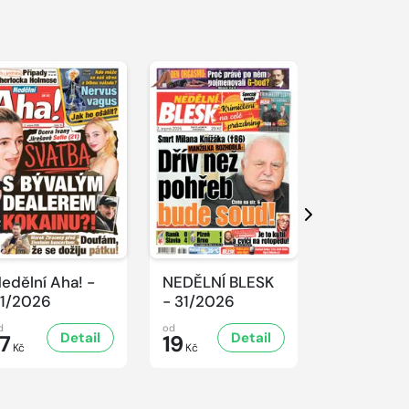
Další
edělní Aha! -
NEDĚLNÍ BLESK
SPORT Ma
1/2026
- 31/2026
- 31/2026
d
od
od
Detail
Detail
D
17
19
32
Kč
Kč
Kč