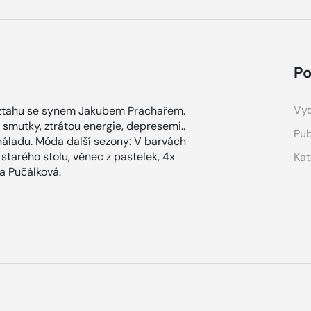
Po
Vyd
vztahu se synem Jakubem Prachařem.
 smutky, ztrátou energie, depresemi..
Pub
náladu. Móda další sezony: V barvách
starého stolu, věnec z pastelek, 4x
Kat
a Pučálková.