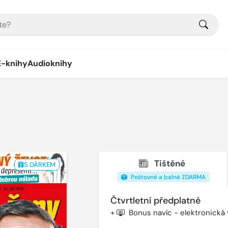
E-knihy
Audioknihy
Tištěné
S DÁRKEM
Poštovné a balné ZDARMA
Čtvrtletní předplatné
+
Bonus navíc - elektronická