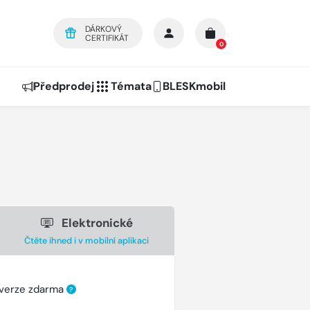
DÁRKOVÝ
CERTIFIKÁT
0
Předprodej
Témata
BLESKmobil
Elektronické
Čtěte ihned i v mobilní aplikaci
 verze zdarma
?