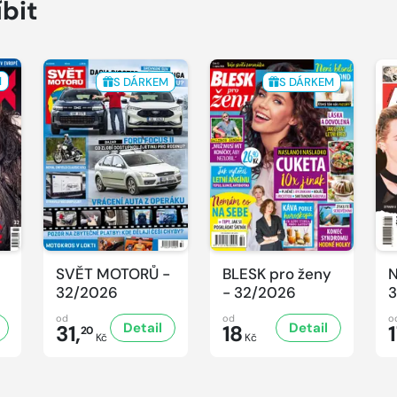
íbit
M
S DÁRKEM
S DÁRKEM
SVĚT MOTORŮ -
BLESK pro ženy
N
32/2026
- 32/2026
3
od
od
o
Detail
Detail
31,
18
20
Kč
Kč