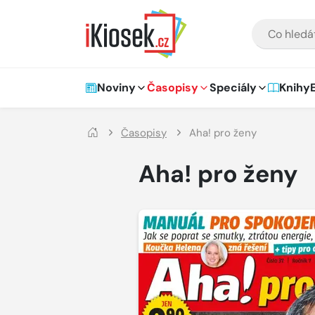
Přejít na hlavní obsah
VYHLEDÁVÁNÍ
Hlavní navigace
Noviny
Časopisy
Speciály
Knihy
Časopisy
Aha! pro ženy
Aha! pro ženy