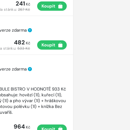
241
Kč
Koupit
a stánku:
267 Kč
 verze zdarma
?
482
Kč
Koupit
a stánku:
533 Kč
 verze zdarma
?
CIBULE BISTRO V HODNOTĚ 933 Kč
bsahuje: hovězí (1l), kuřecí (1l),
 (1l) a pho vývar (1l) + hráškovou
atovou polévku (1l) + knížka Bez
uvaříš.
964
Kč
Koupit