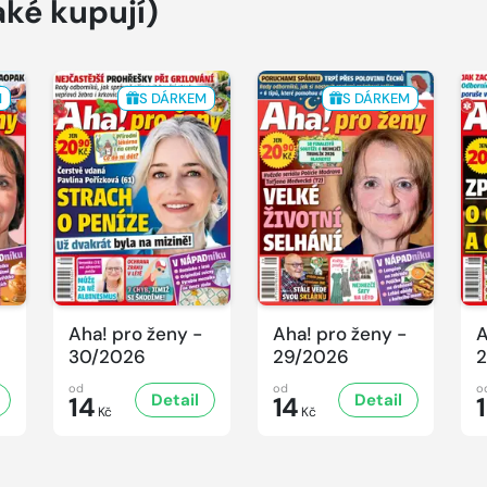
aké kupují)
M
S DÁRKEM
S DÁRKEM
Aha! pro ženy -
Aha! pro ženy -
A
30/2026
29/2026
2
od
od
o
Detail
Detail
14
14
Kč
Kč