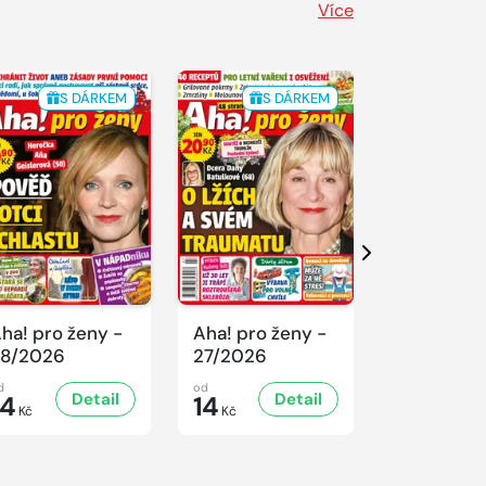
Více
S DÁRKEM
S DÁRKEM
S 
Další
ha! pro ženy -
Aha! pro ženy -
Aha! pro ž
8/2026
27/2026
26/2026
d
od
od
Detail
Detail
D
14
14
14
Kč
Kč
Kč