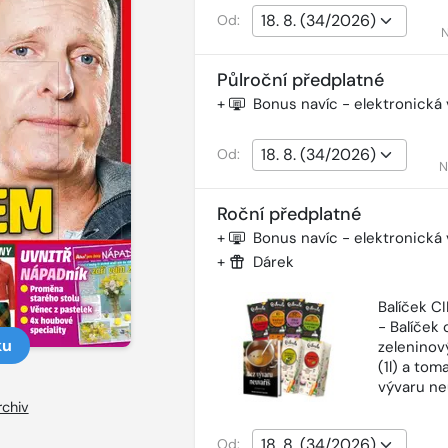
Od:
N
Půlroční předplatné
+
Bonus navíc - elektronická
Od:
N
Roční předplatné
+
Bonus navíc - elektronická
+
Dárek
Balíček 
- Balíček o
ku
zeleninový
(1l) a tom
vývaru ne
rchiv
Od: