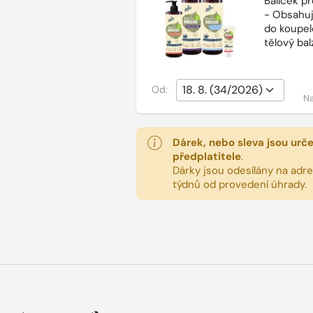
Balíček p
- Obsahuj
do koupel
tělový ba
Od:
Na
Dárek, nebo sleva jsou urč
předplatitele
.
Dárky jsou odesílány na adres
týdnů od provedení úhrady.