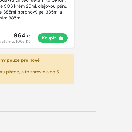
roduktů Linteo, Return to ORIGIN
e SOS krém 25ml, olejovou pěnu
e 385ml, sprchový gel 385ml a
lzám 385ml.
964
Kč
Koupit
 stánku:
1066 Kč
eny pouze pro nové
u plátce, a to zpravidla do 6