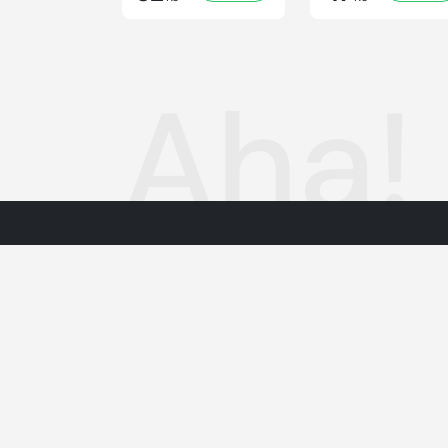
Aha!
Dotazy
PŘEPNOUT SVĚTLÝ/TMAVÝ REŽIM
VOP