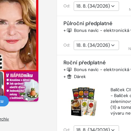
Od:
N
Půlroční předplatné
+
Bonus navíc - elektronická
Od:
N
Roční předplatné
+
Bonus navíc - elektronická
+
Dárek
Balíček 
- Balíček o
ku
zeleninový
(1l) a tom
vývaru ne
rchiv
Od: