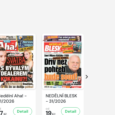
Další
edělní Aha! -
NEDĚLNÍ BLESK
SPORT Ma
1/2026
- 31/2026
- 31/2026
d
od
od
Detail
Detail
D
17
19
32
Kč
Kč
Kč