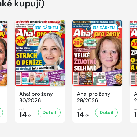
aké kupují)
M
S DÁRKEM
S DÁRKEM
Aha! pro ženy -
Aha! pro ženy -
A
30/2026
29/2026
2
od
od
o
Detail
Detail
14
14
Kč
Kč