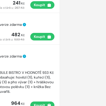
241
Kč
Koupit
a stánku:
267 Kč
 verze zdarma
?
482
Kč
Koupit
a stánku:
533 Kč
 verze zdarma
?
CIBULE BISTRO V HODNOTĚ 933 Kč
bsahuje: hovězí (1l), kuřecí (1l),
 (1l) a pho vývar (1l) + hráškovou
atovou polévku (1l) + knížka Bez
uvaříš.
964
Kč
Koupit