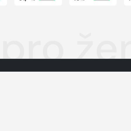
 pro že
Autorská práva k publikovaným 
O nás
Podmínky pro užívání služby info
Informace o zpracování osobníc
Kontakty
Jednotná kontaktní místa