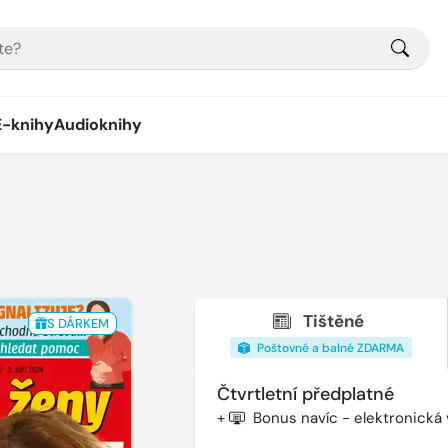
E-knihy
Audioknihy
Tištěné
S DÁRKEM
Poštovné a balné ZDARMA
Čtvrtletní předplatné
+
Bonus navíc - elektronická