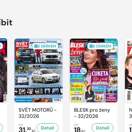
íbit
M
S DÁRKEM
S DÁRKEM
SVĚT MOTORŮ -
BLESK pro ženy
N
32/2026
- 32/2026
3
od
od
o
Detail
Detail
31,
18
20
Kč
Kč