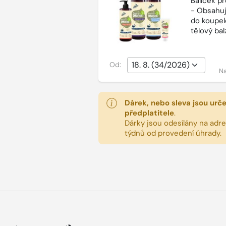
Balíček p
- Obsahuj
do koupel
tělový ba
Od:
Na
Dárek, nebo sleva jsou urč
předplatitele
.
Dárky jsou odesílány na adres
týdnů od provedení úhrady.