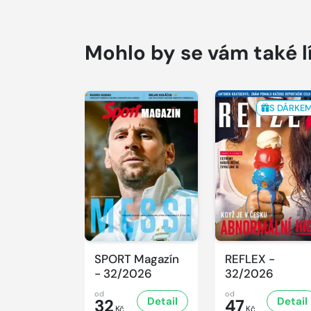
Mohlo by se vám také l
S DÁRKE
SPORT Magazín
REFLEX -
- 32/2026
32/2026
od
od
Detail
Detail
32
47
Kč
Kč