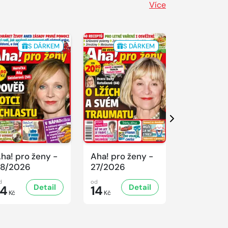
Více
S DÁRKEM
S DÁRKEM
S 
Další
ha! pro ženy -
Aha! pro ženy -
Aha! pro ž
8/2026
27/2026
26/2026
d
od
od
Detail
Detail
D
14
14
14
Kč
Kč
Kč