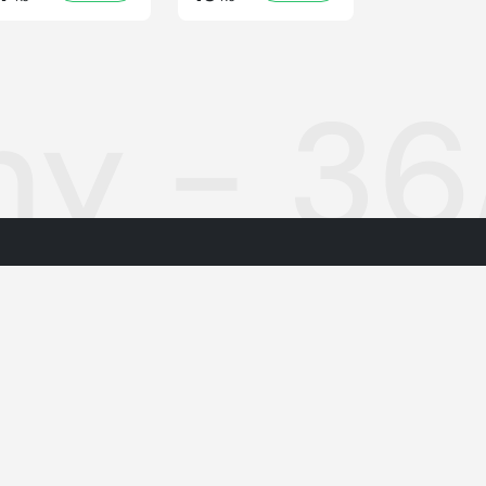
ny - 3
materiálům
Cookies
rmační společnosti
Nastavení soukromí
h údajů
Inzerce
Redakce