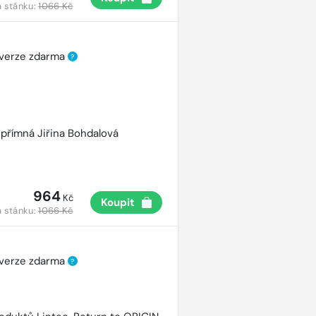
 stánku:
1066 Kč
 verze zdarma
?
přímná Jiřina Bohdalová
964
Kč
Koupit
 stánku:
1066 Kč
 verze zdarma
?