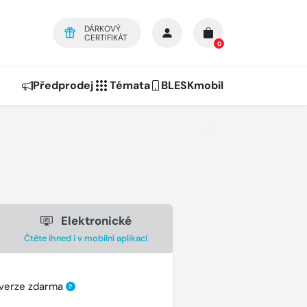
DÁRKOVÝ
CERTIFIKÁT
0
Předprodej
Témata
BLESKmobil
Elektronické
Čtěte ihned i v mobilní aplikaci
 verze zdarma
?