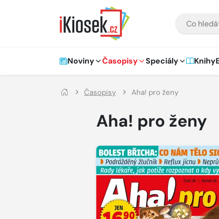
Přejít na hlavní obsah
VYHLEDÁVÁNÍ
Hlavní navigace
Noviny
Časopisy
Speciály
Knihy
Časopisy
Aha! pro ženy
Aha! pro ženy