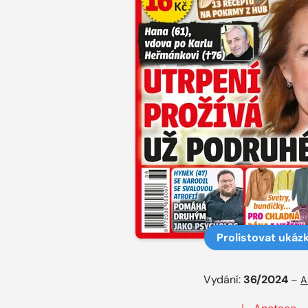
Prolistovat ukáz
Vydání:
36/2024
–
A