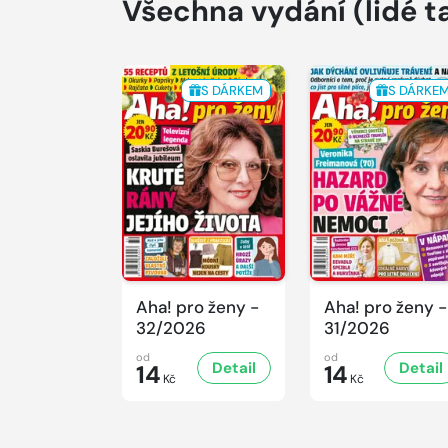
Všechna vydání
(lidé t
S DÁRKEM
S DÁRKE
Aha! pro ženy -
Aha! pro ženy -
32/2026
31/2026
od
od
Detail
Detail
14
14
Kč
Kč