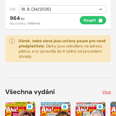
Od:
964
Kč
Koupit
Na stánku:
1066 Kč
Dárek, nebo sleva jsou určeny pouze pro nové
předplatitele
.
Dárky jsou odesílány na adresu
plátce, a to zpravidla do 6 týdnů od provedení
úhrady.
Všechna vydání
Více