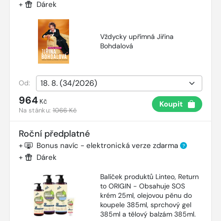
+
Dárek
Vždycky upřímná Jiřina
Bohdalová
Od:
964
Kč
Koupit
Na stánku:
1066 Kč
Roční předplatné
+
Bonus navíc - elektronická verze zdarma
?
+
Dárek
Balíček produktů Linteo, Return
to ORIGIN - Obsahuje SOS
krém 25ml, olejovou pěnu do
koupele 385ml, sprchový gel
385ml a tělový balzám 385ml.