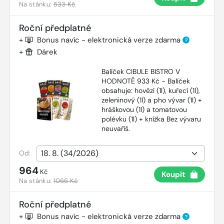
Na stánku:
533 Kč
Roční předplatné
+
Bonus navíc - elektronická verze zdarma
?
+
Dárek
Balíček CIBULE BISTRO V
HODNOTĚ 933 Kč - Balíček
obsahuje: hovězí (1l), kuřecí (1l),
zeleninový (1l) a pho vývar (1l) +
hráškovou (1l) a tomatovou
polévku (1l) + knížka Bez vývaru
neuvaříš.
Od:
964
Kč
Koupit
Na stánku:
1066 Kč
Roční předplatné
+
Bonus navíc - elektronická verze zdarma
?