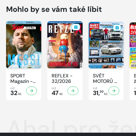
Mohlo by se vám také líbit
SPORT
REFLEX -
SVĚT
Magazín -
32/2026
MOTORŮ -
32/2026
32/2026
od
od
od
32
47
31,
20
Kč
Kč
Kč
Aha! pro ž