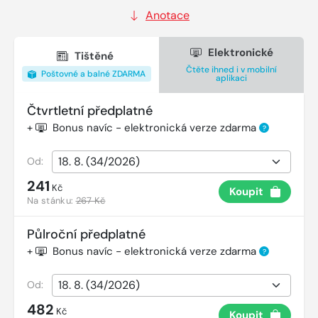
Anotace
Elektronické
Tištěné
Čtěte ihned i v mobilní
Poštovné a balné ZDARMA
aplikaci
Čtvrtletní předplatné
+
Bonus navíc - elektronická verze zdarma
?
Od:
241
Kč
Koupit
Na stánku:
267 Kč
Půlroční předplatné
+
Bonus navíc - elektronická verze zdarma
?
Od:
482
Kč
Koupit