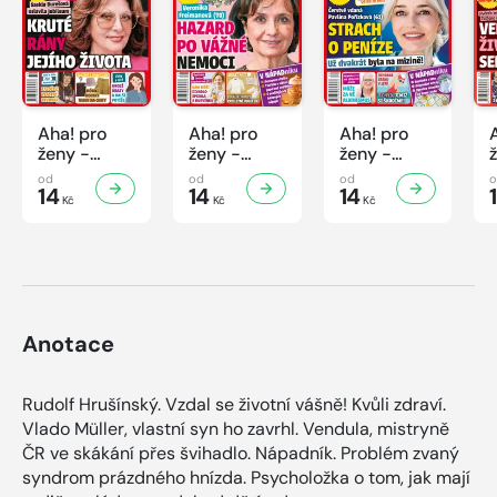
Aha! pro
Aha! pro
Aha! pro
ženy -
ženy -
ženy -
32/2026
31/2026
30/2026
od
od
od
14
14
14
Kč
Kč
Kč
Anotace
Rudolf Hrušínský. Vzdal se životní vášně! Kvůli zdraví.
Vlado Müller, vlastní syn ho zavrhl. Vendula, mistryně
ČR ve skákání přes švihadlo. Nápadník. Problém zvaný
syndrom prázdného hnízda. Psycholožka o tom, jak mají