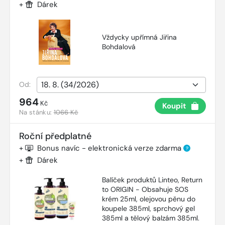
+
Dárek
Vždycky upřímná Jiřina
Bohdalová
Od:
964
Kč
Koupit
Na stánku:
1066 Kč
Roční předplatné
+
Bonus navíc - elektronická verze zdarma
?
+
Dárek
Balíček produktů Linteo, Return
to ORIGIN - Obsahuje SOS
krém 25ml, olejovou pěnu do
koupele 385ml, sprchový gel
385ml a tělový balzám 385ml.