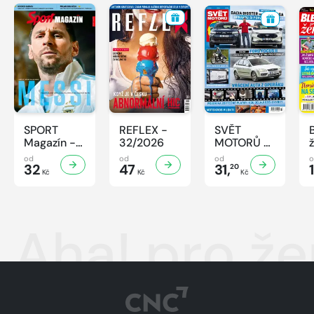
SPORT
REFLEX -
SVĚT
Magazín -
32/2026
MOTORŮ -
32/2026
32/2026
od
od
od
32
47
31,
20
Kč
Kč
Kč
Aha! pro ž