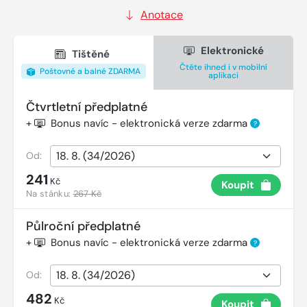
Anotace
Elektronické
Tištěné
Čtěte ihned i v mobilní
Poštovné a balné ZDARMA
aplikaci
Čtvrtletní předplatné
+
Bonus navíc - elektronická verze zdarma
?
Od:
241
Kč
Koupit
Na stánku:
267 Kč
Půlroční předplatné
+
Bonus navíc - elektronická verze zdarma
?
Od:
482
Kč
Koupit