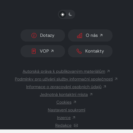
PŘEPNOUT SVĚTLÝ/TMAVÝ REŽIM
Dotazy
O nás
VOP
Kontakty
Autorská práva k publikovaným materiálům
Podmínky pro užívání služby informační společnosti
Informace o zpracování osobních údajů
Jednotná kontaktní místa
Cookies
Nastavení soukromí
Inzerce
Redakce