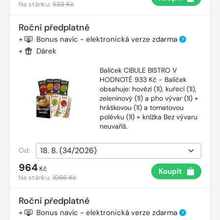
Na stánku:
533 Kč
Roční předplatné
+
Bonus navíc - elektronická verze zdarma
?
+
Dárek
Balíček CIBULE BISTRO V
HODNOTĚ 933 Kč - Balíček
obsahuje: hovězí (1l), kuřecí (1l),
zeleninový (1l) a pho vývar (1l) +
hráškovou (1l) a tomatovou
polévku (1l) + knížka Bez vývaru
neuvaříš.
Od:
964
Kč
Koupit
Na stánku:
1066 Kč
Roční předplatné
+
Bonus navíc - elektronická verze zdarma
?