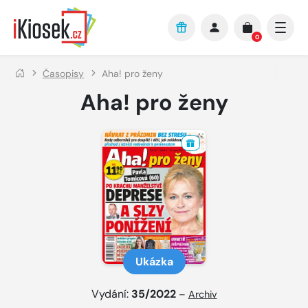
Přejít na hlavní obsah
0
Časopisy
Aha! pro ženy
Aha! pro ženy
Ukázka
Vydání:
35/2022
–
Archiv