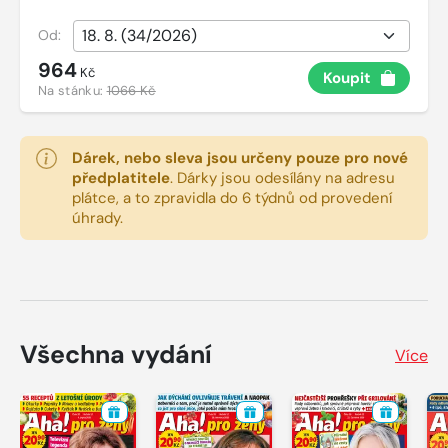
Od:
964
Kč
Koupit
Na stánku:
1066 Kč
Dárek, nebo sleva jsou určeny pouze pro nové
předplatitele
.
Dárky jsou odesílány na adresu
plátce, a to zpravidla do 6 týdnů od provedení
úhrady.
Všechna vydání
Více