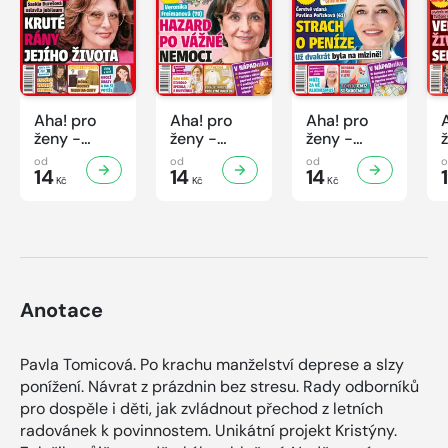
Aha! pro
Aha! pro
Aha! pro
ženy -
ženy -
ženy -
32/2026
31/2026
30/2026
od
od
od
14
14
14
Kč
Kč
Kč
Anotace
Pavla Tomicová. Po krachu manželství deprese a slzy
ponížení. Návrat z prázdnin bez stresu. Rady odborníků
pro dospěle i děti, jak zvládnout přechod z letních
radovánek k povinnostem. Unikátní projekt Kristýny.