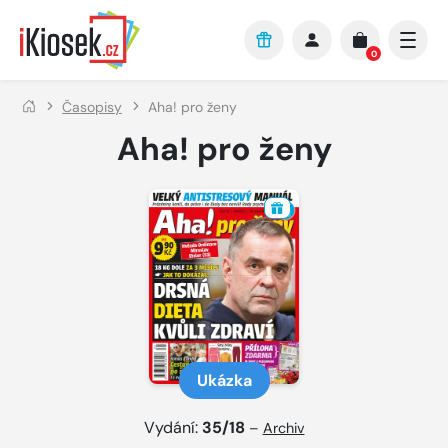
Přejít na hlavní obsah
0
Časopisy
Aha! pro ženy
Aha! pro ženy
Ukázka
Vydání:
35/18
–
Archiv