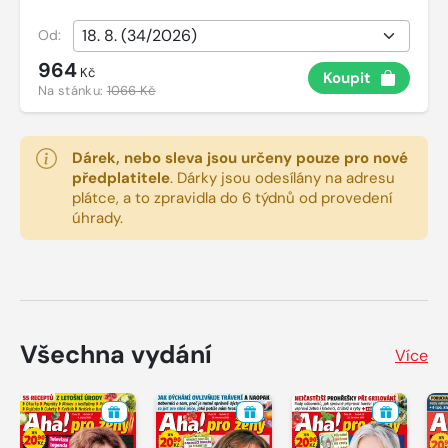
Od:
964
Kč
Koupit
Na stánku:
1066 Kč
Dárek, nebo sleva jsou určeny pouze pro nové
předplatitele
.
Dárky jsou odesílány na adresu
plátce, a to zpravidla do 6 týdnů od provedení
úhrady.
Všechna vydání
Více