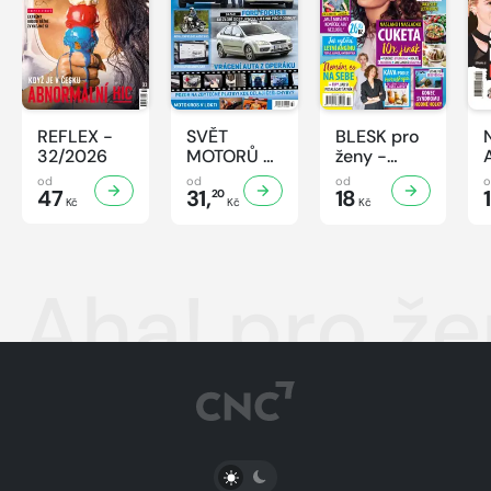
REFLEX -
SVĚT
BLESK pro
32/2026
MOTORŮ -
ženy -
32/2026
32/2026
od
od
od
47
31,
18
20
Kč
Kč
Kč
Aha! pro že
PŘEPNOUT SVĚTLÝ/TMAVÝ REŽIM