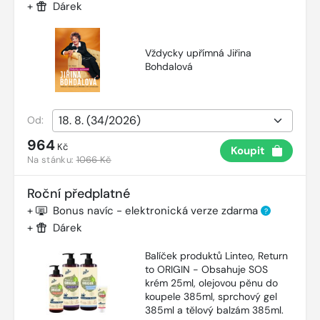
+
Dárek
Vždycky upřímná Jiřina
Bohdalová
Od:
964
Kč
Koupit
Na stánku:
1066 Kč
Roční předplatné
+
Bonus navíc - elektronická verze zdarma
?
+
Dárek
Balíček produktů Linteo, Return
to ORIGIN - Obsahuje SOS
krém 25ml, olejovou pěnu do
koupele 385ml, sprchový gel
385ml a tělový balzám 385ml.