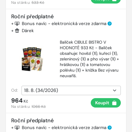
Na stánku:
533 Kč
Roční předplatné
+
Bonus navíc - elektronická verze zdarma
?
+
Dárek
Balíček CIBULE BISTRO V
HODNOTĚ 933 Kč - Balíček
obsahuje: hovězí (1l), kuřecí (1l),
zeleninový (1l) a pho vývar (1l) +
hráškovou (1l) a tomatovou
polévku (1l) + knížka Bez vývaru
neuvaříš.
Od:
964
Kč
Koupit
Na stánku:
1066 Kč
Roční předplatné
+
Bonus navíc - elektronická verze zdarma
?