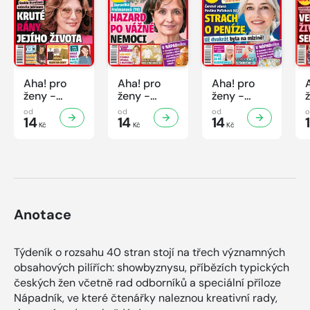
Aha! pro
Aha! pro
Aha! pro
ženy -
ženy -
ženy -
32/2026
31/2026
30/2026
od
od
od
14
14
14
Kč
Kč
Kč
Anotace
Týdeník o rozsahu 40 stran stojí na třech významných
obsahových pilířích: showbyznysu, příbězích typických
českých žen včetně rad odborníků a speciální příloze
Nápadník, ve které čtenářky naleznou kreativní rady,