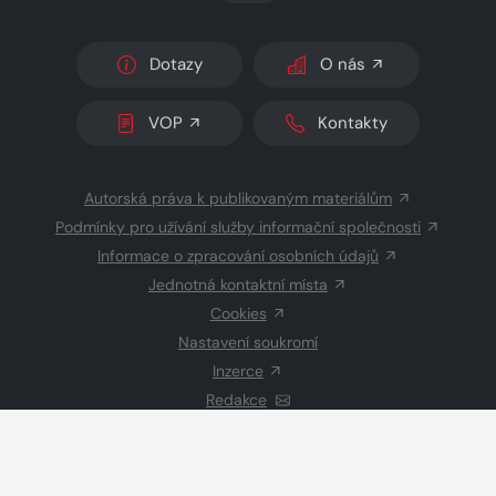
Dotazy
O nás
VOP
Kontakty
Autorská práva k publikovaným materiálům
Podmínky pro užívání služby informační společnosti
Informace o zpracování osobních údajů
Jednotná kontaktní místa
Cookies
Nastavení soukromí
Inzerce
Redakce
© 2026 Copyright
CZECH NEWS CENTER a.s.
a dodavatelé