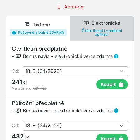
Anotace
Elektronické
Tištěné
Čtěte ihned i v mobilní
Poštovné a balné ZDARMA
aplikaci
Čtvrtletní předplatné
+
Bonus navíc - elektronická verze zdarma
?
Od:
241
Kč
Koupit
Na stánku:
267 Kč
Půlroční předplatné
+
Bonus navíc - elektronická verze zdarma
?
Od:
482
Kč
Koupit