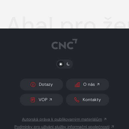
Aha! pro ž
PŘEPNOUT SVĚTLÝ/TMAVÝ REŽIM
Dotazy
O nás
VOP
Kontakty
Autorská práva k publikovaným materiálům
Podmínky pro užívání služby informační společnosti