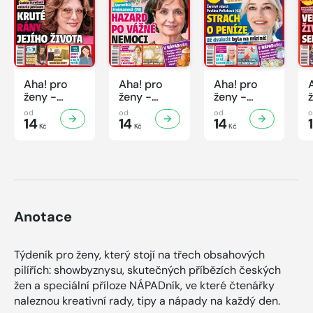
Aha! pro
Aha! pro
Aha! pro
ženy -
ženy -
ženy -
32/2026
31/2026
30/2026
od
od
od
14
14
14
Kč
Kč
Kč
Anotace
Týdeník pro ženy, který stojí na třech obsahových
pilířích: showbyznysu, skutečných příbězích českých
žen a speciální příloze NÁPADník, ve které čtenářky
naleznou kreativní rady, tipy a nápady na každý den.