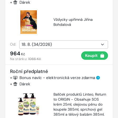
+
Dárek
Vždycky upřímná Jiřina
Bohdalová
Od:
964
Kč
Koupit
Na stánku:
1066 Kč
Roční předplatné
+
Bonus navíc - elektronická verze zdarma
?
+
Dárek
Balíček produktů Linteo, Return
to ORIGIN - Obsahuje SOS
krém 25ml, olejovou pěnu do
koupele 385ml, sprchový gel
385ml a tělový balzám 385ml.