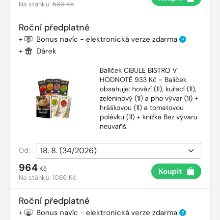
Na stánku:
533 Kč
Roční předplatné
+
Bonus navíc - elektronická verze zdarma
?
+
Dárek
Balíček CIBULE BISTRO V
HODNOTĚ 933 Kč - Balíček
obsahuje: hovězí (1l), kuřecí (1l),
zeleninový (1l) a pho vývar (1l) +
hráškovou (1l) a tomatovou
polévku (1l) + knížka Bez vývaru
neuvaříš.
Od:
964
Kč
Koupit
Na stánku:
1066 Kč
Roční předplatné
+
Bonus navíc - elektronická verze zdarma
?