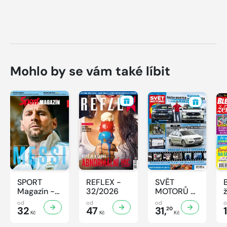
Mohlo by se vám také líbit
SPORT
REFLEX -
SVĚT
Magazín -
32/2026
MOTORŮ -
32/2026
32/2026
od
od
od
32
47
31,
20
Kč
Kč
Kč