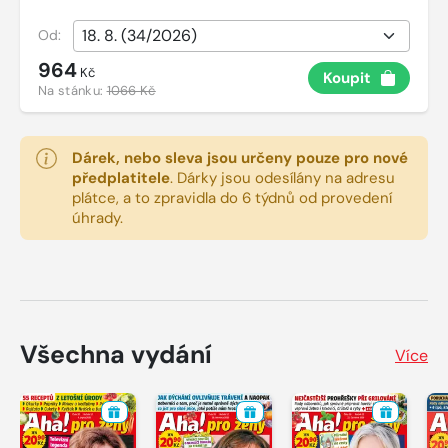
Od:
964
Kč
Koupit
Na stánku:
1066 Kč
Dárek, nebo sleva jsou určeny pouze pro nové
předplatitele
.
Dárky jsou odesílány na adresu
plátce, a to zpravidla do 6 týdnů od provedení
úhrady.
Všechna vydání
Více