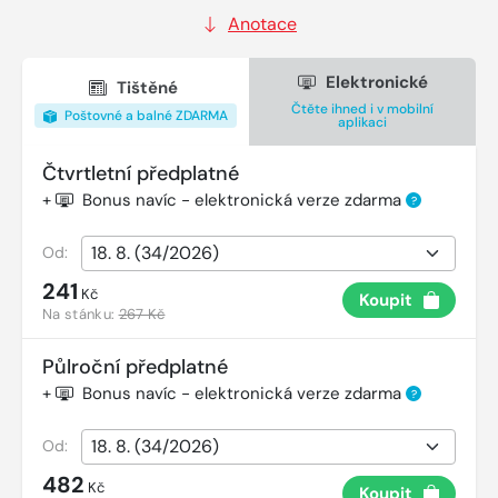
Anotace
Elektronické
Tištěné
Čtěte ihned i v mobilní
Poštovné a balné ZDARMA
aplikaci
Čtvrtletní předplatné
+
Bonus navíc - elektronická verze zdarma
?
Od:
241
Kč
Koupit
Na stánku:
267 Kč
Půlroční předplatné
+
Bonus navíc - elektronická verze zdarma
?
Od:
482
Kč
Koupit