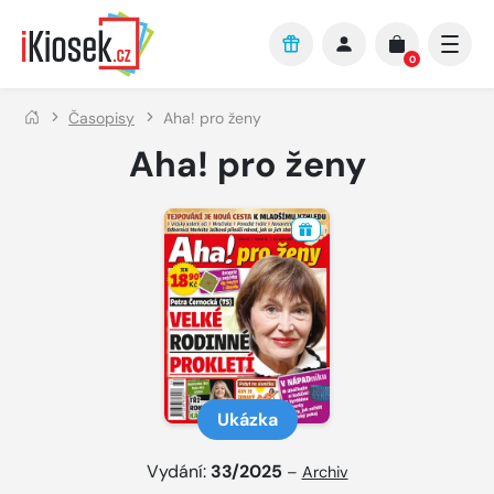
Přejít na hlavní obsah
0
Časopisy
Aha! pro ženy
Aha! pro ženy
Ukázka
Vydání:
33/2025
–
Archiv