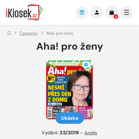
Přejít na hlavní obsah
0
Časopisy
Aha! pro ženy
Aha! pro ženy
Ukázka
Vydání:
33/2019
–
Archiv