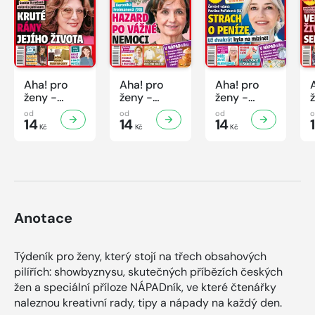
Aha! pro
Aha! pro
Aha! pro
ženy -
ženy -
ženy -
32/2026
31/2026
30/2026
od
od
od
14
14
14
Kč
Kč
Kč
Anotace
Týdeník pro ženy, který stojí na třech obsahových
pilířích: showbyznysu, skutečných příbězích českých
žen a speciální příloze NÁPADník, ve které čtenářky
naleznou kreativní rady, tipy a nápady na každý den.