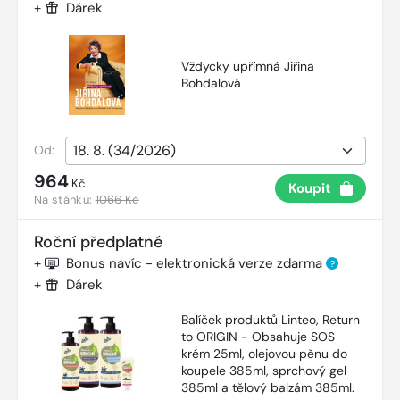
+
Dárek
Vždycky upřímná Jiřina
Bohdalová
Od:
964
Kč
Koupit
Na stánku:
1066 Kč
Roční předplatné
+
Bonus navíc - elektronická verze zdarma
?
+
Dárek
Balíček produktů Linteo, Return
to ORIGIN - Obsahuje SOS
krém 25ml, olejovou pěnu do
koupele 385ml, sprchový gel
385ml a tělový balzám 385ml.