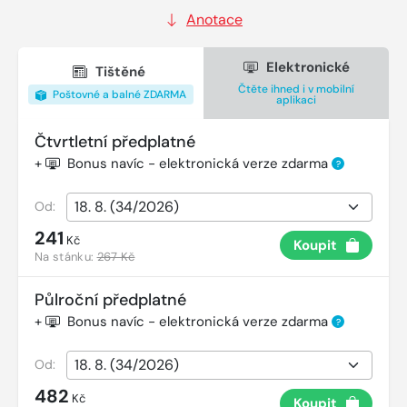
Anotace
Elektronické
Tištěné
Čtěte ihned i v mobilní
Poštovné a balné ZDARMA
aplikaci
Čtvrtletní předplatné
+
Bonus navíc - elektronická verze zdarma
?
Od:
241
Kč
Koupit
Na stánku:
267 Kč
Půlroční předplatné
+
Bonus navíc - elektronická verze zdarma
?
Od:
482
Kč
Koupit