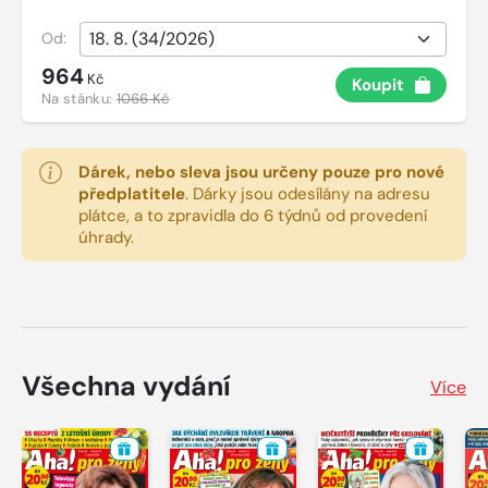
Od:
964
Kč
Koupit
Na stánku:
1066 Kč
Dárek, nebo sleva jsou určeny pouze pro nové
předplatitele
.
Dárky jsou odesílány na adresu
plátce, a to zpravidla do 6 týdnů od provedení
úhrady.
Všechna vydání
Více