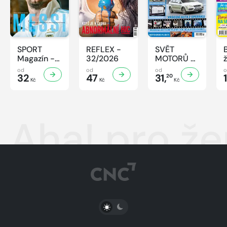
SPORT
REFLEX -
SVĚT
Magazín -
32/2026
MOTORŮ -
32/2026
32/2026
od
od
od
32
47
31,
20
Kč
Kč
Kč
Aha! pro ž
PŘEPNOUT SVĚTLÝ/TMAVÝ REŽIM