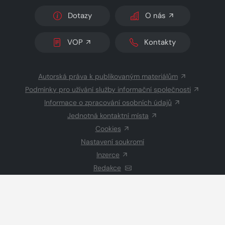
Dotazy
O nás
VOP
Kontakty
Autorská práva k publikovaným materiálům
Podmínky pro užívání služby informační společnosti
Informace o zpracování osobních údajů
Jednotná kontaktní místa
Cookies
Nastavení soukromí
Inzerce
Redakce
© 2026 Copyright
CZECH NEWS CENTER a.s.
a dodavatelé
obsahu