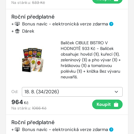
Na stánku:
533 Kč
Roční předplatné
+
Bonus navíc - elektronická verze zdarma
?
+
Dárek
Balíček CIBULE BISTRO V
HODNOTĚ 933 Kč - Balíček
obsahuje: hovězí (1l), kuřecí (1l),
zeleninový (1l) a pho vývar (1l) +
hráškovou (1l) a tomatovou
polévku (1l) + knížka Bez vývaru
neuvaříš.
Od:
964
Kč
Koupit
Na stánku:
1066 Kč
Roční předplatné
+
Bonus navíc - elektronická verze zdarma
?