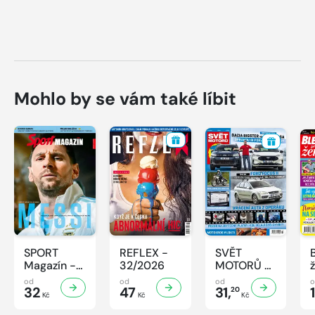
Mohlo by se vám také líbit
SPORT
REFLEX -
SVĚT
Magazín -
32/2026
MOTORŮ -
32/2026
32/2026
od
od
od
32
47
31,
20
Kč
Kč
Kč