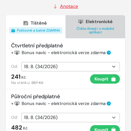
Anotace
Elektronické
Tištěné
Čtěte ihned i v mobilní
Poštovné a balné ZDARMA
aplikaci
Čtvrtletní předplatné
+
Bonus navíc - elektronická verze zdarma
?
Od:
241
Kč
Koupit
Na stánku:
267 Kč
Půlroční předplatné
+
Bonus navíc - elektronická verze zdarma
?
Od:
482
Kč
Koupit