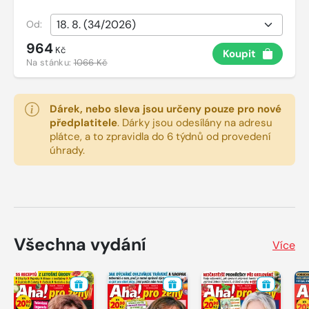
Od:
964
Kč
Koupit
Na stánku:
1066 Kč
Dárek, nebo sleva jsou určeny pouze pro nové
předplatitele
.
Dárky jsou odesílány na adresu
plátce, a to zpravidla do 6 týdnů od provedení
úhrady.
Všechna vydání
Více