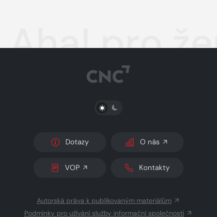
Aha! pro že
PŘEPNOUT SVĚTLÝ/TMAVÝ REŽIM
Dotazy
O nás
VOP
Kontakty
Autorská práva k publikovaným materiálům
Podmínky pro užívání služby informační společnosti