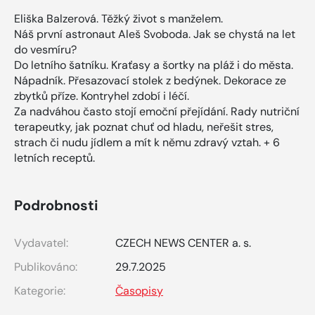
Eliška Balzerová. Těžký život s manželem.
Náš první astronaut Aleš Svoboda. Jak se chystá na let
do vesmíru?
Do letního šatníku. Kraťasy a šortky na pláž i do města.
Nápadník. Přesazovací stolek z bedýnek. Dekorace ze
zbytků příze. Kontryhel zdobí i léčí.
Za nadváhou často stojí emoční přejídání. Rady nutriční
terapeutky, jak poznat chuť od hladu, neřešit stres,
strach či nudu jídlem a mít k němu zdravý vztah. + 6
letních receptů.
Podrobnosti
Vydavatel:
CZECH NEWS CENTER a. s.
Publikováno:
29.7.2025
Kategorie:
Časopisy