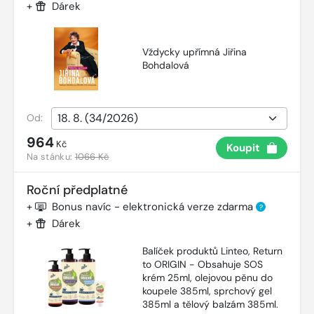
+
Dárek
Vždycky upřímná Jiřina
Bohdalová
Od:
964
Kč
Koupit
Na stánku:
1066 Kč
Roční předplatné
+
Bonus navíc - elektronická verze zdarma
?
+
Dárek
Balíček produktů Linteo, Return
to ORIGIN - Obsahuje SOS
krém 25ml, olejovou pěnu do
koupele 385ml, sprchový gel
385ml a tělový balzám 385ml.