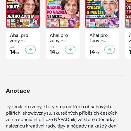
Aha! pro
Aha! pro
Aha! pro
ženy -
ženy -
ženy -
32/2026
31/2026
30/2026
od
od
od
14
14
14
Kč
Kč
Kč
Anotace
Týdeník pro ženy, který stojí na třech obsahových
pilířích: showbyznysu, skutečných příbězích českých
žen a speciální příloze NÁPADník, ve které čtenářky
naleznou kreativní rady, tipy a nápady na každý den.