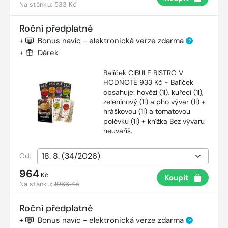
Na stánku:
533 Kč
Roční předplatné
+
Bonus navíc - elektronická verze zdarma
?
+
Dárek
Balíček CIBULE BISTRO V
HODNOTĚ 933 Kč - Balíček
obsahuje: hovězí (1l), kuřecí (1l),
zeleninový (1l) a pho vývar (1l) +
hráškovou (1l) a tomatovou
polévku (1l) + knížka Bez vývaru
neuvaříš.
Od:
964
Kč
Koupit
Na stánku:
1066 Kč
Roční předplatné
+
Bonus navíc - elektronická verze zdarma
?