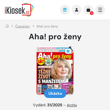
Přejít na hlavní obsah
0
Časopisy
Aha! pro ženy
Aha! pro ženy
Ukázka
Vydání:
31/2025
–
Archiv