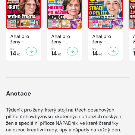
Aha! pro
Aha! pro
Aha! pro
ženy -
ženy -
ženy -
32/2026
31/2026
30/2026
od
od
od
14
14
14
Kč
Kč
Kč
Anotace
Týdeník pro ženy, který stojí na třech obsahových
pilířích: showbyznysu, skutečných příbězích českých
žen a speciální příloze NÁPADník, ve které čtenářky
naleznou kreativní rady, tipy a nápady na každý den.