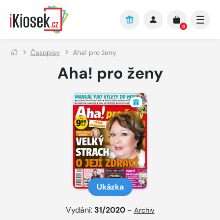
Přejít na hlavní obsah
0
Časopisy
Aha! pro ženy
Aha! pro ženy
Ukázka
Vydání:
31/2020
–
Archiv