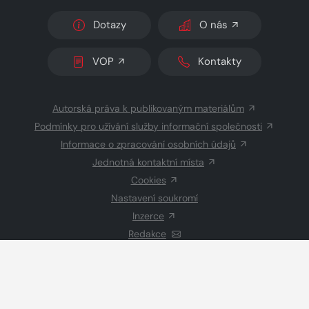
Dotazy
O nás
VOP
Kontakty
Autorská práva k publikovaným materiálům
Podmínky pro užívání služby informační společnosti
Informace o zpracování osobních údajů
Jednotná kontaktní místa
Cookies
Nastavení soukromí
Inzerce
Redakce
© 2026 Copyright
CZECH NEWS CENTER a.s.
a dodavatelé
obsahu