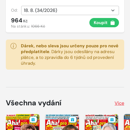
Od:
964
Kč
Koupit
Na stánku:
1066 Kč
Dárek, nebo sleva jsou určeny pouze pro nové
předplatitele
.
Dárky jsou odesílány na adresu
plátce, a to zpravidla do 6 týdnů od provedení
úhrady.
Všechna vydání
Více