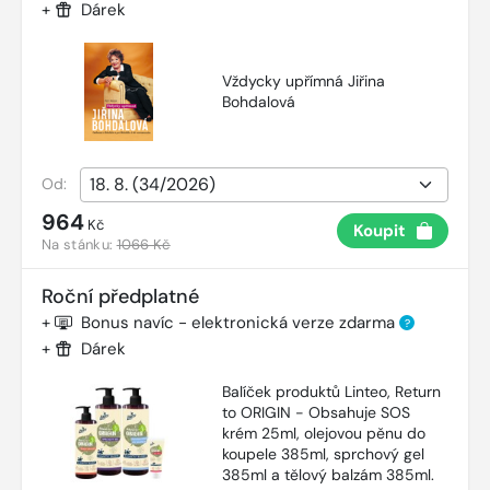
+
Dárek
Vždycky upřímná Jiřina
Bohdalová
Od:
964
Kč
Koupit
Na stánku:
1066 Kč
Roční předplatné
+
Bonus navíc - elektronická verze zdarma
?
+
Dárek
Balíček produktů Linteo, Return
to ORIGIN - Obsahuje SOS
krém 25ml, olejovou pěnu do
koupele 385ml, sprchový gel
385ml a tělový balzám 385ml.