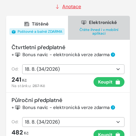
Anotace
Elektronické
Tištěné
Čtěte ihned i v mobilní
Poštovné a balné ZDARMA
aplikaci
Čtvrtletní předplatné
+
Bonus navíc - elektronická verze zdarma
?
Od:
241
Kč
Koupit
Na stánku:
267 Kč
Půlroční předplatné
+
Bonus navíc - elektronická verze zdarma
?
Od:
482
Kč
Koupit