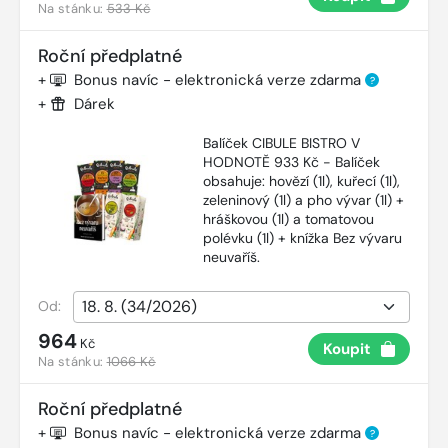
Na stánku:
533 Kč
Roční předplatné
+
Bonus navíc - elektronická verze zdarma
?
+
Dárek
Balíček CIBULE BISTRO V
HODNOTĚ 933 Kč - Balíček
obsahuje: hovězí (1l), kuřecí (1l),
zeleninový (1l) a pho vývar (1l) +
hráškovou (1l) a tomatovou
polévku (1l) + knížka Bez vývaru
neuvaříš.
Od:
964
Kč
Koupit
Na stánku:
1066 Kč
Roční předplatné
+
Bonus navíc - elektronická verze zdarma
?