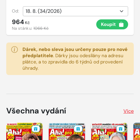
Od:
964
Kč
Koupit
Na stánku:
1066 Kč
Dárek, nebo sleva jsou určeny pouze pro nové
předplatitele
.
Dárky jsou odesílány na adresu
plátce, a to zpravidla do 6 týdnů od provedení
úhrady.
Všechna vydání
Více