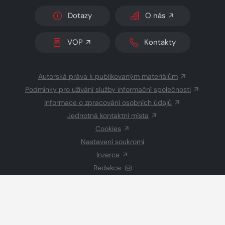
Dotazy
O nás
VOP
Kontakty
Autorská práva k publikovaným materiálům
Podmínky pro užívání služby informační společnosti
Informace o zpracování osobních údajů
Jednotná kontaktní místa
Cookies
Nastavení soukromí
Inzerce
Redakce
© 2026 Copyright
CZECH NEWS CENTER a.s.
a dodavatelé
obsahu