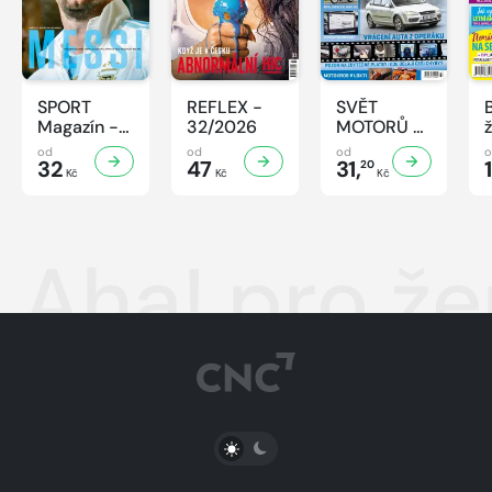
SPORT
REFLEX -
SVĚT
Magazín -
32/2026
MOTORŮ -
32/2026
32/2026
od
od
od
32
47
31,
20
Kč
Kč
Kč
Aha! pro že
PŘEPNOUT SVĚTLÝ/TMAVÝ REŽIM