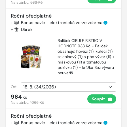
Na stánku:
533 Kč
Roční předplatné
+
Bonus navíc - elektronická verze zdarma
?
+
Dárek
Balíček CIBULE BISTRO V
HODNOTĚ 933 Kč - Balíček
obsahuje: hovězí (1l), kuřecí (1l),
zeleninový (1l) a pho vývar (1l) +
hráškovou (1l) a tomatovou
polévku (1l) + knížka Bez vývaru
neuvaříš.
Od:
964
Kč
Koupit
Na stánku:
1066 Kč
Roční předplatné
+
Bonus navíc - elektronická verze zdarma
?