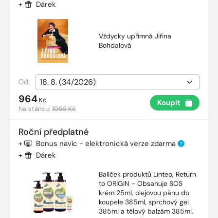
+
Dárek
Vždycky upřímná Jiřina
Bohdalová
Od:
964
Kč
Koupit
Na stánku:
1066 Kč
Roční předplatné
+
Bonus navíc - elektronická verze zdarma
?
+
Dárek
Balíček produktů Linteo, Return
to ORIGIN - Obsahuje SOS
krém 25ml, olejovou pěnu do
koupele 385ml, sprchový gel
385ml a tělový balzám 385ml.