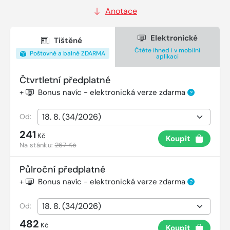
Anotace
Elektronické
Tištěné
Čtěte ihned i v mobilní
Poštovné a balné ZDARMA
aplikaci
Čtvrtletní předplatné
+
Bonus navíc - elektronická verze zdarma
?
Od:
241
Kč
Koupit
Na stánku:
267 Kč
Půlroční předplatné
+
Bonus navíc - elektronická verze zdarma
?
Od:
482
Kč
Koupit