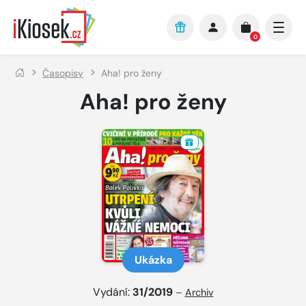
Přejít na hlavní obsah
0
Časopisy
Aha! pro ženy
Aha! pro ženy
Ukázka
Vydání:
31/2019
–
Archiv