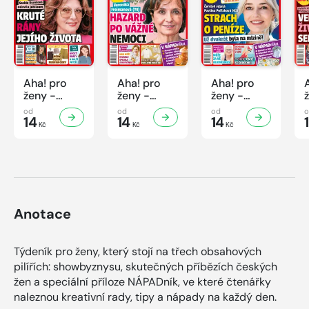
Aha! pro
Aha! pro
Aha! pro
ženy -
ženy -
ženy -
32/2026
31/2026
30/2026
od
od
od
14
14
14
Kč
Kč
Kč
Anotace
Týdeník pro ženy, který stojí na třech obsahových
pilířích: showbyznysu, skutečných příbězích českých
žen a speciální příloze NÁPADník, ve které čtenářky
naleznou kreativní rady, tipy a nápady na každý den.