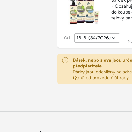
Balíček p
- Obsahuj
do koupel
tělový ba
Od:
Na
Dárek, nebo sleva jsou urč
předplatitele
.
Dárky jsou odesílány na adres
týdnů od provedení úhrady.