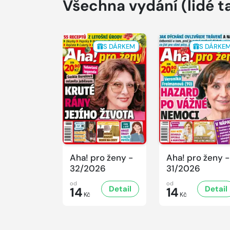
Všechna vydání
(lidé t
S DÁRKEM
S DÁRKE
Aha! pro ženy -
Aha! pro ženy -
32/2026
31/2026
od
od
Detail
Detail
14
14
Kč
Kč