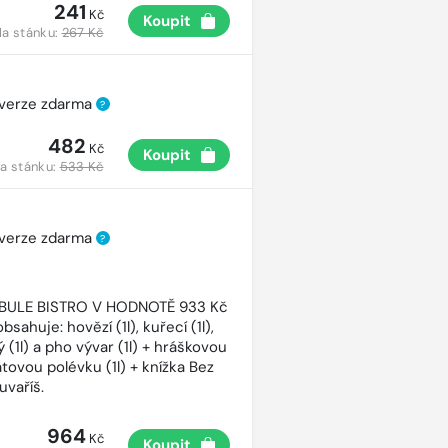
241
Kč
Koupit
a stánku:
267 Kč
 verze zdarma
?
482
Kč
Koupit
a stánku:
533 Kč
 verze zdarma
?
CIBULE BISTRO V HODNOTĚ 933 Kč
bsahuje: hovězí (1l), kuřecí (1l),
 (1l) a pho vývar (1l) + hráškovou
atovou polévku (1l) + knížka Bez
uvaříš.
964
Kč
Koupit