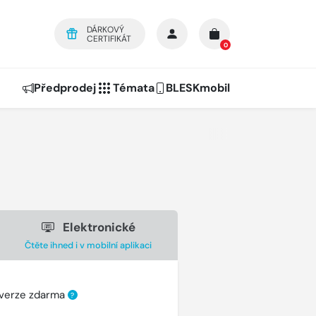
DÁRKOVÝ
CERTIFIKÁT
0
Předprodej
Témata
BLESKmobil
Elektronické
Čtěte ihned i v mobilní aplikaci
 verze zdarma
?