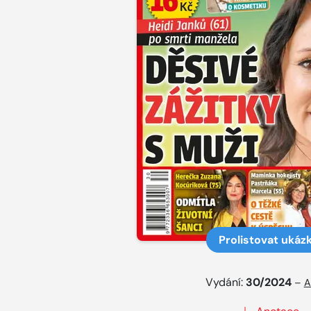
Prolistovat ukáz
Vydání:
30/2024
–
A