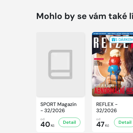
Mohlo by se vám také l
S DÁRKE
SPORT Magazín
REFLEX -
- 32/2026
32/2026
od
od
Detail
Detail
40
47
Kč
Kč