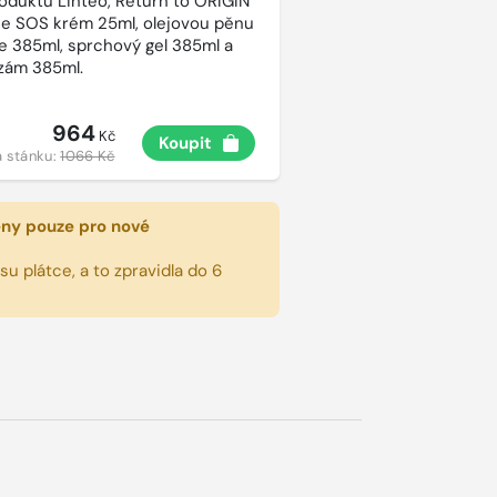
roduktů Linteo, Return to ORIGIN
e SOS krém 25ml, olejovou pěnu
e 385ml, sprchový gel 385ml a
lzám 385ml.
964
Kč
Koupit
 stánku:
1066 Kč
eny pouze pro nové
u plátce, a to zpravidla do 6