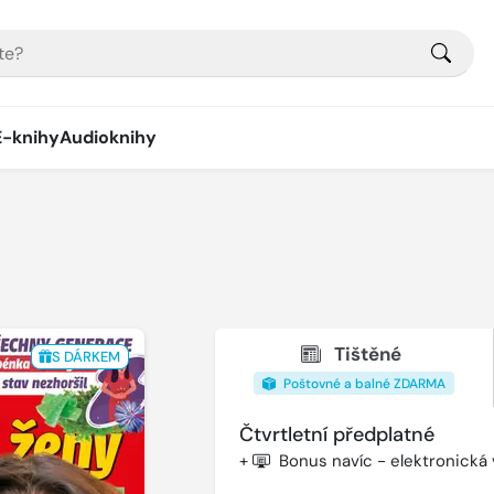
E-knihy
Audioknihy
Tištěné
S DÁRKEM
Poštovné a balné ZDARMA
Čtvrtletní předplatné
+
Bonus navíc - elektronická