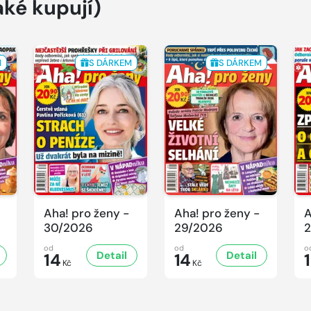
aké kupují)
M
S DÁRKEM
S DÁRKEM
Aha! pro ženy -
Aha! pro ženy -
A
30/2026
29/2026
2
od
od
o
Detail
Detail
14
14
Kč
Kč