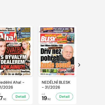
Další
edělní Aha! -
NEDĚLNÍ BLESK
SPORT Ma
1/2026
- 31/2026
- 31/2026
d
od
od
Detail
Detail
D
17
19
32
Kč
Kč
Kč