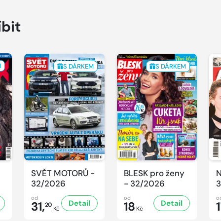
íbit
M
S DÁRKEM
S DÁRKEM
SVĚT MOTORŮ -
BLESK pro ženy
N
32/2026
- 32/2026
3
od
od
o
Detail
Detail
31,
18
20
Kč
Kč