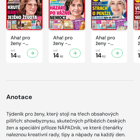
Aha! pro
Aha! pro
Aha! pro
ženy -
ženy -
ženy -
32/2026
31/2026
30/2026
od
od
od
14
14
14
Kč
Kč
Kč
Anotace
Týdeník pro ženy, který stojí na třech obsahových
pilířích: showbyznysu, skutečných příbězích českých
žen a speciální příloze NÁPADník, ve které čtenářky
naleznou kreativní rady, tipy a nápady na každý den.