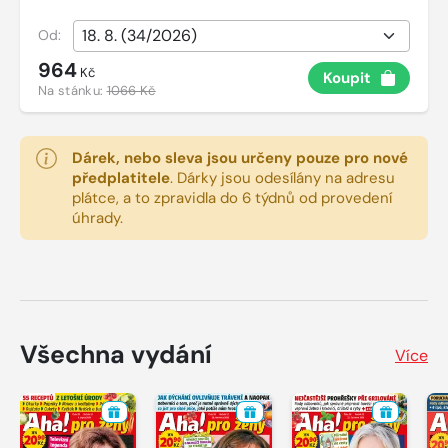
Od:
964
Kč
Koupit
Na stánku:
1066 Kč
Dárek, nebo sleva jsou určeny pouze pro nové
předplatitele
.
Dárky jsou odesílány na adresu
plátce, a to zpravidla do 6 týdnů od provedení
úhrady.
Všechna vydání
Více