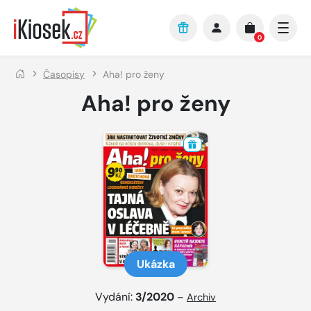
Přejít na hlavní obsah
0
Časopisy
Aha! pro ženy
Aha! pro ženy
Ukázka
Vydání:
3/2020
–
Archiv