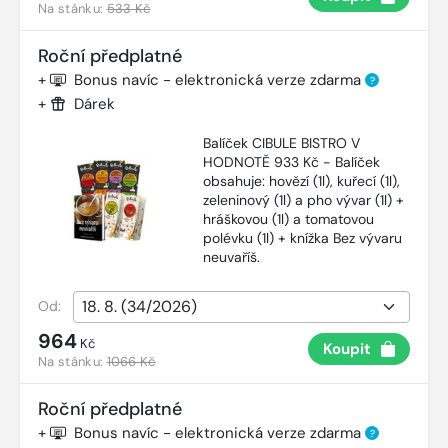
Na stánku:
533 Kč
Roční předplatné
+
Bonus navíc - elektronická verze zdarma
?
+
Dárek
Balíček CIBULE BISTRO V
HODNOTĚ 933 Kč - Balíček
obsahuje: hovězí (1l), kuřecí (1l),
zeleninový (1l) a pho vývar (1l) +
hráškovou (1l) a tomatovou
polévku (1l) + knížka Bez vývaru
neuvaříš.
Od:
964
Kč
Koupit
Na stánku:
1066 Kč
Roční předplatné
+
Bonus navíc - elektronická verze zdarma
?