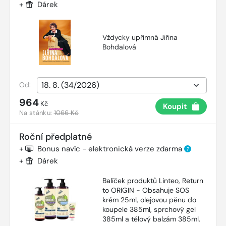
+
Dárek
Vždycky upřímná Jiřina
Bohdalová
Od:
964
Kč
Koupit
Na stánku:
1066 Kč
Roční předplatné
+
Bonus navíc - elektronická verze zdarma
?
+
Dárek
Balíček produktů Linteo, Return
to ORIGIN - Obsahuje SOS
krém 25ml, olejovou pěnu do
koupele 385ml, sprchový gel
385ml a tělový balzám 385ml.