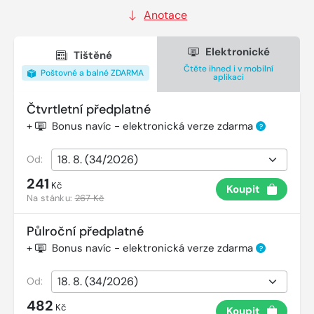
Anotace
Elektronické
Tištěné
Čtěte ihned i v mobilní
Poštovné a balné ZDARMA
aplikaci
Čtvrtletní předplatné
+
Bonus navíc - elektronická verze zdarma
?
Od:
241
Kč
Koupit
Na stánku:
267 Kč
Půlroční předplatné
+
Bonus navíc - elektronická verze zdarma
?
Od:
482
Kč
Koupit