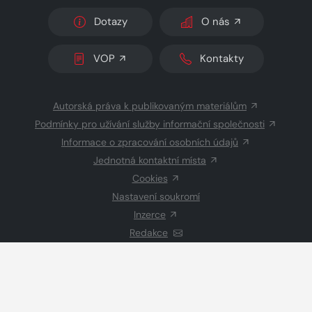
Dotazy
O nás
VOP
Kontakty
Autorská práva k publikovaným materiálům
Podmínky pro užívání služby informační společnosti
Informace o zpracování osobních údajů
Jednotná kontaktní místa
Cookies
Nastavení soukromí
Inzerce
Redakce
© 2026 Copyright
CZECH NEWS CENTER a.s.
a dodavatelé
obsahu