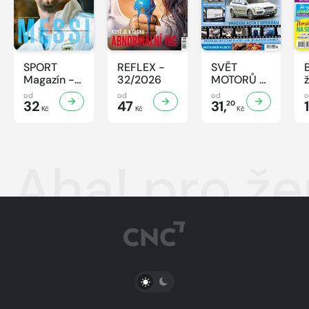
SPORT
REFLEX -
SVĚT
Magazín -
32/2026
MOTORŮ -
32/2026
32/2026
od
od
od
32
47
31,
20
Kč
Kč
Kč
Aha! pro ž
PŘEPNOUT SVĚTLÝ/TMAVÝ REŽIM