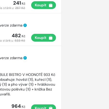
241
Kč
Koupit
a stánku:
267 Kč
 verze zdarma
?
482
Kč
Koupit
a stánku:
533 Kč
 verze zdarma
?
CIBULE BISTRO V HODNOTĚ 933 Kč
bsahuje: hovězí (1l), kuřecí (1l),
 (1l) a pho vývar (1l) + hráškovou
atovou polévku (1l) + knížka Bez
uvaříš.
964
Kč
Koupit