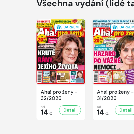
Všechna vydání
(lidé t
S DÁRKEM
S DÁRKE
Aha! pro ženy -
Aha! pro ženy -
32/2026
31/2026
od
od
Detail
Detail
14
14
Kč
Kč