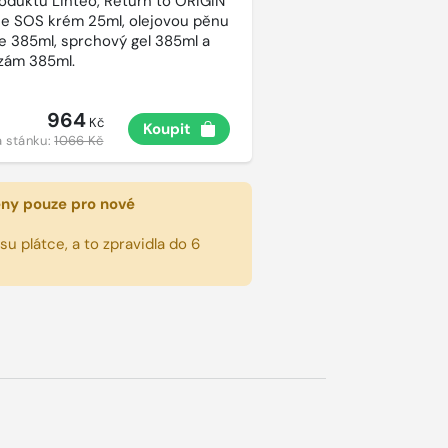
roduktů Linteo, Return to ORIGIN
e SOS krém 25ml, olejovou pěnu
e 385ml, sprchový gel 385ml a
lzám 385ml.
964
Kč
Koupit
 stánku:
1066 Kč
eny pouze pro nové
u plátce, a to zpravidla do 6