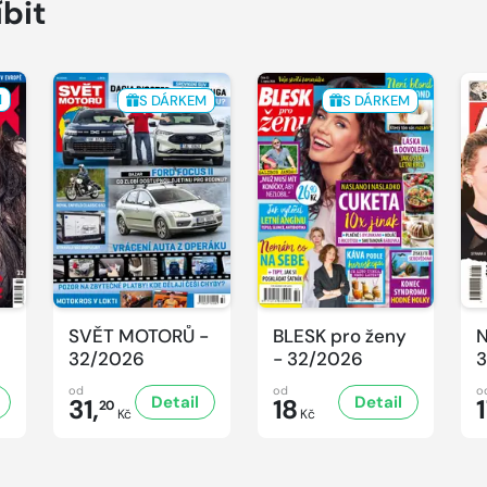
íbit
M
S DÁRKEM
S DÁRKEM
SVĚT MOTORŮ -
BLESK pro ženy
N
32/2026
- 32/2026
3
od
od
o
Detail
Detail
31,
18
20
Kč
Kč