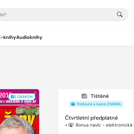
E-knihy
Audioknihy
Tištěné
S DÁRKEM
Poštovné a balné ZDARMA
Čtvrtletní předplatné
+
Bonus navíc - elektronická