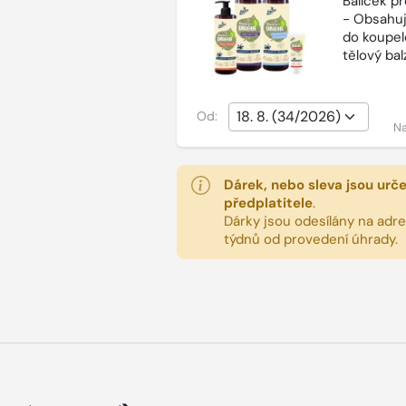
Balíček p
- Obsahuj
do koupel
tělový ba
Od:
Na
Dárek, nebo sleva jsou urč
předplatitele
.
Dárky jsou odesílány na adres
týdnů od provedení úhrady.