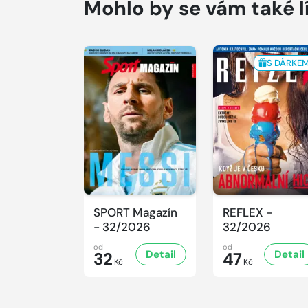
Mohlo by se vám také l
S DÁRKE
SPORT Magazín
REFLEX -
- 32/2026
32/2026
od
od
Detail
Detail
32
47
Kč
Kč