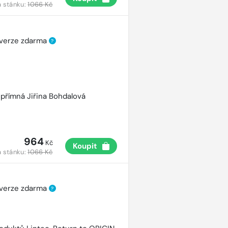
 stánku:
1066 Kč
 verze zdarma
?
přímná Jiřina Bohdalová
964
Kč
Koupit
 stánku:
1066 Kč
 verze zdarma
?