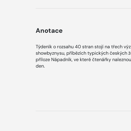
Anotace
Týdeník o rozsahu 40 stran stojí na třech v
showbyznysu, příbězích typických českých ž
příloze Nápadník, ve které čtenářky naleznou
den.