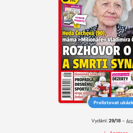
Prolistovat ukáz
Vydání:
29/18
–
Arc