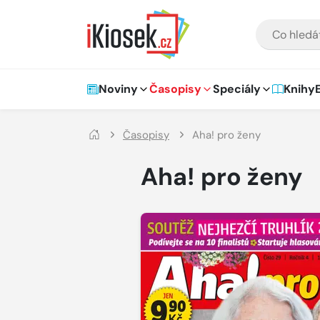
Přejít na hlavní obsah
VYHLEDÁVÁNÍ
Hlavní navigace
Noviny
Časopisy
Speciály
Knihy
Časopisy
Aha! pro ženy
Aha! pro ženy