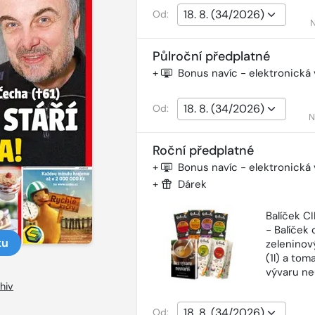
Od:
N
Půlroční předplatné
+
Bonus navíc - elektronická
Od:
N
Roční předplatné
+
Bonus navíc - elektronická
+
Dárek
Balíček 
- Balíček o
ku
zeleninový
(1l) a tom
vývaru ne
hiv
Od: