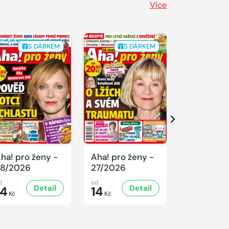
Více
S DÁRKEM
S DÁRKEM
S 
Další
ha! pro ženy -
Aha! pro ženy -
Aha! pro ž
8/2026
27/2026
26/2026
d
od
od
Detail
Detail
D
14
14
14
Kč
Kč
Kč