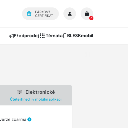
DÁRKOVÝ
CERTIFIKÁT
0
Předprodej
Témata
BLESKmobil
Elektronické
Čtěte ihned i v mobilní aplikaci
 verze zdarma
?