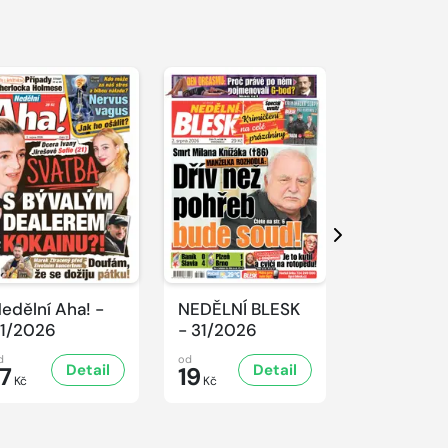
Další
edělní Aha! -
NEDĚLNÍ BLESK
SPORT Ma
1/2026
- 31/2026
- 31/2026
d
od
od
Detail
Detail
D
17
19
32
Kč
Kč
Kč