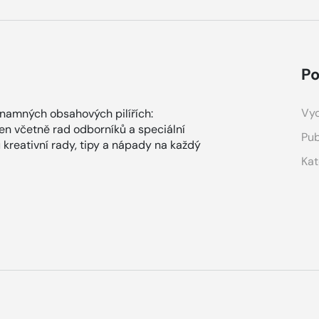
Po
Vyd
ýznamných obsahových pilířích:
en včetně rad odborníků a speciální
Pub
 kreativní rady, tipy a nápady na každý
Kat