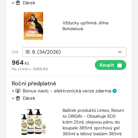
+
Dárek
Vždycky upřímná Jiřina
Bohdalová
Od:
964
Kč
Koupit
Na stánku:
1066 Kč
Roční předplatné
+
Bonus navíc - elektronická verze zdarma
?
+
Dárek
Balíček produktů Linteo, Return
to ORIGIN - Obsahuje SOS
krém 25ml, olejovou pěnu do
koupele 385ml, sprchový gel
385ml a tělový balzám 385ml.