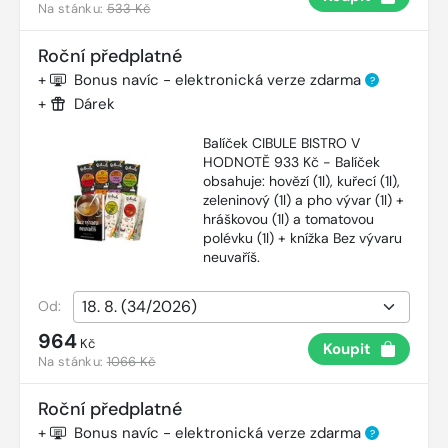
Na stánku:
533 Kč
Roční předplatné
+
Bonus navíc - elektronická verze zdarma
?
+
Dárek
Balíček CIBULE BISTRO V
HODNOTĚ 933 Kč - Balíček
obsahuje: hovězí (1l), kuřecí (1l),
zeleninový (1l) a pho vývar (1l) +
hráškovou (1l) a tomatovou
polévku (1l) + knížka Bez vývaru
neuvaříš.
Od:
964
Kč
Koupit
Na stánku:
1066 Kč
Roční předplatné
+
Bonus navíc - elektronická verze zdarma
?