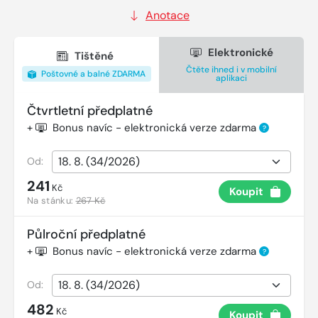
Anotace
Elektronické
Tištěné
Čtěte ihned i v mobilní
Poštovné a balné ZDARMA
aplikaci
Čtvrtletní předplatné
+
Bonus navíc - elektronická verze zdarma
?
Od:
241
Kč
Koupit
Na stánku:
267 Kč
Půlroční předplatné
+
Bonus navíc - elektronická verze zdarma
?
Od:
482
Kč
Koupit