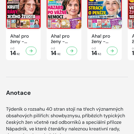
Aha! pro
Aha! pro
Aha! pro
ženy -
ženy -
ženy -
32/2026
31/2026
30/2026
od
od
od
14
14
14
Kč
Kč
Kč
Anotace
Týdeník o rozsahu 40 stran stojí na třech významných
obsahových pilířích: showbyznysu, příbězích typických
českých žen včetně rad odborníků a speciální příloze
Nápadník, ve které čtenářky naleznou kreativní rady,