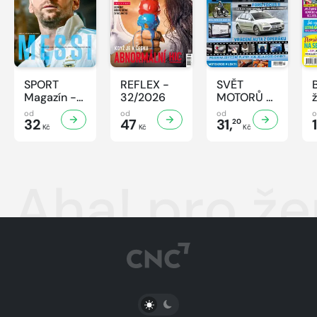
SPORT
REFLEX -
SVĚT
Magazín -
32/2026
MOTORŮ -
32/2026
32/2026
od
od
od
32
47
31,
20
Kč
Kč
Kč
Aha! pro že
PŘEPNOUT SVĚTLÝ/TMAVÝ REŽIM