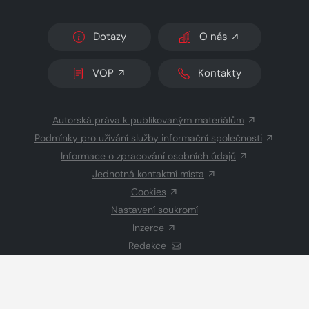
Dotazy
O nás
VOP
Kontakty
Autorská práva k publikovaným materiálům
Podmínky pro užívání služby informační společnosti
Informace o zpracování osobních údajů
Jednotná kontaktní místa
Cookies
Nastavení soukromí
Inzerce
Redakce
© 2026 Copyright
CZECH NEWS CENTER a.s.
a dodavatelé