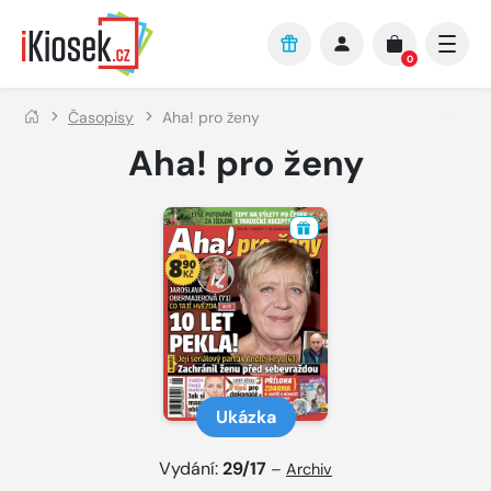
Přejít na hlavní obsah
0
Časopisy
Aha! pro ženy
Aha! pro ženy
Ukázka
Vydání:
29/17
–
Archiv