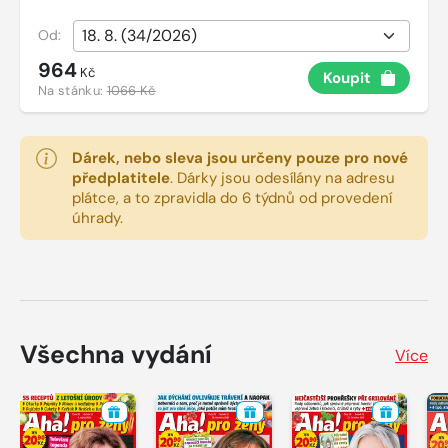
Od:
964
Kč
Koupit
Na stánku:
1066 Kč
Dárek, nebo sleva jsou určeny pouze pro nové
předplatitele
.
Dárky jsou odesílány na adresu
plátce, a to zpravidla do 6 týdnů od provedení
úhrady.
Všechna vydání
Více