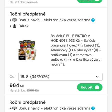
Na stánku:
533 Kč
Roční předplatné
+
Bonus navíc - elektronická verze zdarma
?
+
Dárek
Balíček CIBULE BISTRO V
HODNOTĚ 933 Kč - Balíček
obsahuje: hovězí (1l), kuřecí (1l),
zeleninový (1l) a pho vývar (1l) +
hráškovou (1l) a tomatovou
polévku (1l) + knížka Bez vývaru
neuvaříš.
Od:
964
Kč
Koupit
Na stánku:
1066 Kč
Roční předplatné
+
Bonus navíc - elektronická verze zdarma
?