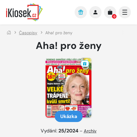
Přejít na hlavní obsah
0
Časopisy
Aha! pro ženy
Aha! pro ženy
Ukázka
Vydání:
25/2024
–
Archiv