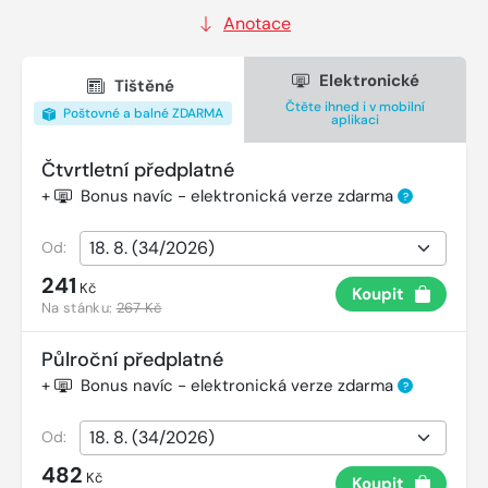
Anotace
Elektronické
Tištěné
Čtěte ihned i v mobilní
Poštovné a balné ZDARMA
aplikaci
Čtvrtletní předplatné
+
Bonus navíc - elektronická verze zdarma
?
Od:
241
Kč
Koupit
Na stánku:
267 Kč
Půlroční předplatné
+
Bonus navíc - elektronická verze zdarma
?
Od:
482
Kč
Koupit