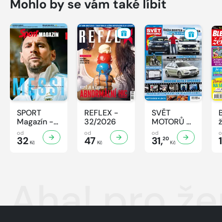
Mohlo by se vám také líbit
SPORT
REFLEX -
SVĚT
Magazín -
32/2026
MOTORŮ -
32/2026
32/2026
od
od
od
32
47
31,
20
Kč
Kč
Kč
Aha! pro ž