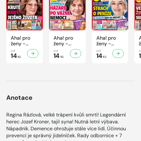
Aha! pro
Aha! pro
Aha! pro
ženy -
ženy -
ženy -
32/2026
31/2026
30/2026
od
od
od
14
14
14
Kč
Kč
Kč
Anotace
Regina Rázlová, velké trápení kvůli smrti! Legendární
herec Jozef Kroner, tajil syna! Nutná letní výbava.
Nápadník. Demence ohrožuje stále více lidí. Účinnou
prevencí je správný jídelníček. Rady odbornice + 7