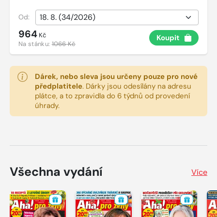
Od:
964
Kč
Koupit
Na stánku:
1066 Kč
Dárek, nebo sleva jsou určeny pouze pro nové
předplatitele
.
Dárky jsou odesílány na adresu
plátce, a to zpravidla do 6 týdnů od provedení
úhrady.
Všechna vydání
Více