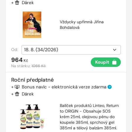
+
Dárek
Vždycky upřímná Jiřina
Bohdalová
Od:
964
Kč
Koupit
Na stánku:
1066 Kč
Roční předplatné
+
Bonus navíc - elektronická verze zdarma
?
+
Dárek
Balíček produktů Linteo, Return
to ORIGIN - Obsahuje SOS
krém 25ml, olejovou pěnu do
koupele 385ml, sprchový gel
385ml a tělový balzám 385ml.