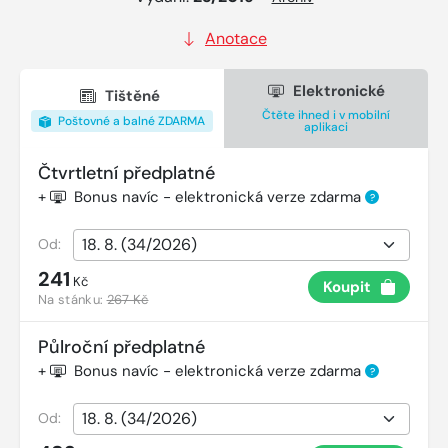
Anotace
Elektronické
Tištěné
Čtěte ihned i v mobilní
Poštovné a balné ZDARMA
aplikaci
Čtvrtletní předplatné
+
Bonus navíc - elektronická verze zdarma
?
Od:
241
Kč
Koupit
Na stánku:
267 Kč
Půlroční předplatné
+
Bonus navíc - elektronická verze zdarma
?
Od: