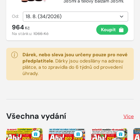
385ml a tělový balzám 385ml.
Od:
964
Kč
Koupit
Na stánku:
1066 Kč
Dárek, nebo sleva jsou určeny pouze pro nové
předplatitele
.
Dárky jsou odesílány na adresu
plátce, a to zpravidla do 6 týdnů od provedení
úhrady.
Všechna vydání
Více