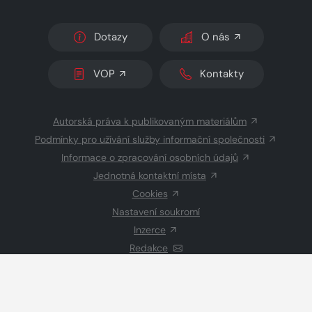
Dotazy
O nás
VOP
Kontakty
Autorská práva k publikovaným materiálům
Podmínky pro užívání služby informační společnosti
Informace o zpracování osobních údajů
Jednotná kontaktní místa
Cookies
Nastavení soukromí
Inzerce
Redakce
© 2026 Copyright
CZECH NEWS CENTER a.s.
a dodavatelé