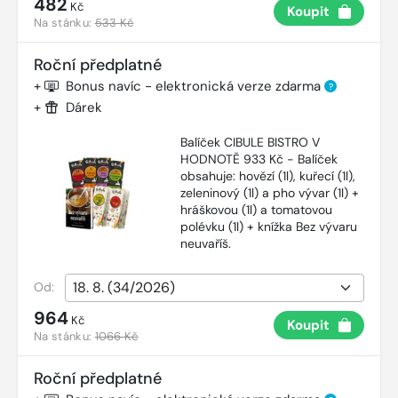
482
Kč
Koupit
Na stánku:
533 Kč
Roční předplatné
+
Bonus navíc - elektronická verze zdarma
?
+
Dárek
Balíček CIBULE BISTRO V
HODNOTĚ 933 Kč - Balíček
obsahuje: hovězí (1l), kuřecí (1l),
zeleninový (1l) a pho vývar (1l) +
hráškovou (1l) a tomatovou
polévku (1l) + knížka Bez vývaru
neuvaříš.
Od:
964
Kč
Koupit
Na stánku:
1066 Kč
Roční předplatné