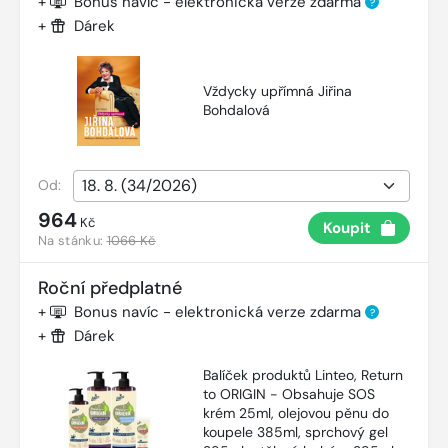
+
Bonus navíc - elektronická verze zdarma
?
+
Dárek
Vždycky upřímná Jiřina
Bohdalová
Od:
964
Kč
Koupit
Na stánku:
1066 Kč
Roční předplatné
+
Bonus navíc - elektronická verze zdarma
?
+
Dárek
Balíček produktů Linteo, Return
to ORIGIN - Obsahuje SOS
krém 25ml, olejovou pěnu do
koupele 385ml, sprchový gel