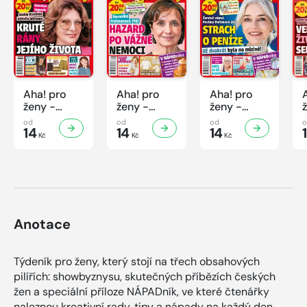
Aha! pro
Aha! pro
Aha! pro
ženy -
ženy -
ženy -
32/2026
31/2026
30/2026
od
od
od
14
14
14
Kč
Kč
Kč
Anotace
Týdeník pro ženy, který stojí na třech obsahových
pilířích: showbyznysu, skutečných příbězích českých
žen a speciální příloze NÁPADník, ve které čtenářky
naleznou kreativní rady, tipy a nápady na každý den.