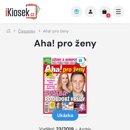
Přejít na hlavní obsah
0
Časopisy
Aha! pro ženy
Aha! pro ženy
Ukázka
Vydání:
23/2019
–
Archiv