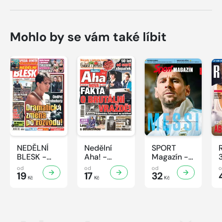
Mohlo by se vám také líbit
NEDĚLNÍ
Nedělní
SPORT
BLESK -
Aha! -
Magazín -
32/2026
32/2026
32/2026
od
od
od
19
17
32
Kč
Kč
Kč