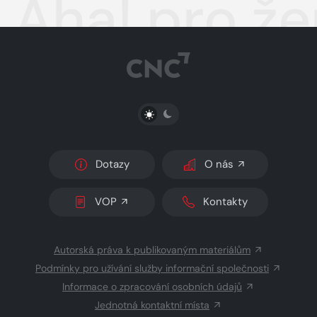
Aha! pro ž
PŘEPNOUT SVĚTLÝ/TMAVÝ REŽIM
Dotazy
O nás
VOP
Kontakty
Autorská práva k publikovaným materiálům
Podmínky pro užívání služby informační společnosti
Informace o zpracování osobních údajů
Jednotná kontaktní místa