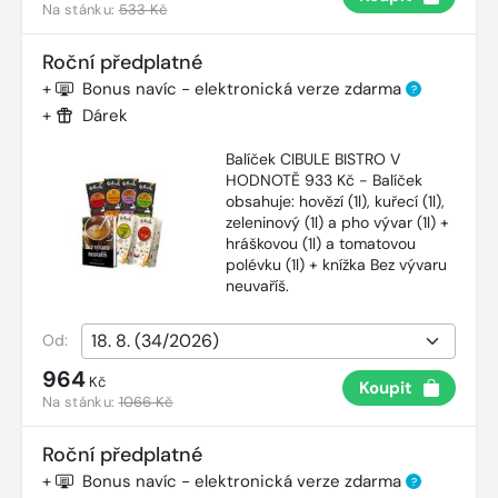
Na stánku:
533 Kč
Roční předplatné
+
Bonus navíc - elektronická verze zdarma
?
+
Dárek
Balíček CIBULE BISTRO V
HODNOTĚ 933 Kč - Balíček
obsahuje: hovězí (1l), kuřecí (1l),
zeleninový (1l) a pho vývar (1l) +
hráškovou (1l) a tomatovou
polévku (1l) + knížka Bez vývaru
neuvaříš.
Od:
964
Kč
Koupit
Na stánku:
1066 Kč
Roční předplatné
+
Bonus navíc - elektronická verze zdarma
?