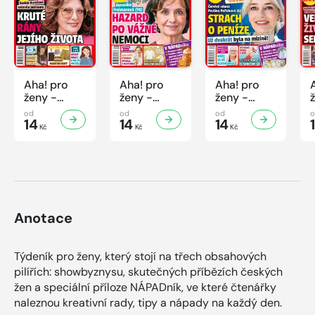
Aha! pro
Aha! pro
Aha! pro
ženy -
ženy -
ženy -
32/2026
31/2026
30/2026
od
od
od
14
14
14
Kč
Kč
Kč
Anotace
Týdeník pro ženy, který stojí na třech obsahových
pilířích: showbyznysu, skutečných příbězích českých
žen a speciální příloze NÁPADník, ve které čtenářky
naleznou kreativní rady, tipy a nápady na každý den.