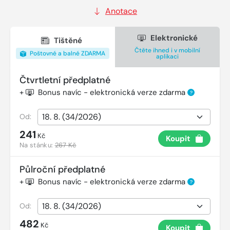
Anotace
Elektronické
Tištěné
Čtěte ihned i v mobilní
Poštovné a balné ZDARMA
aplikaci
Čtvrtletní předplatné
+
Bonus navíc - elektronická verze zdarma
?
Od:
241
Kč
Koupit
Na stánku:
267 Kč
Půlroční předplatné
+
Bonus navíc - elektronická verze zdarma
?
Od:
482
Kč
Koupit