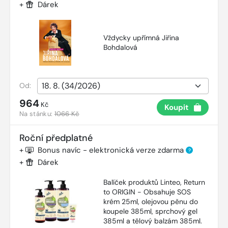
+
Dárek
Vždycky upřímná Jiřina
Bohdalová
Od:
964
Kč
Koupit
Na stánku:
1066 Kč
Roční předplatné
+
Bonus navíc - elektronická verze zdarma
?
+
Dárek
Balíček produktů Linteo, Return
to ORIGIN - Obsahuje SOS
krém 25ml, olejovou pěnu do
koupele 385ml, sprchový gel
385ml a tělový balzám 385ml.