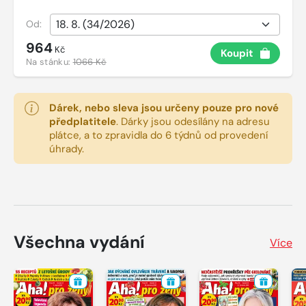
Od:
964
Kč
Koupit
Na stánku:
1066 Kč
Dárek, nebo sleva jsou určeny pouze pro nové
předplatitele
.
Dárky jsou odesílány na adresu
plátce, a to zpravidla do 6 týdnů od provedení
úhrady.
Všechna vydání
Více