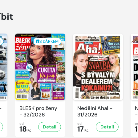
íbit
M
S DÁRKEM
-
BLESK pro ženy
Nedělní Aha! -
N
- 32/2026
31/2026
-
od
od
o
Detail
Detail
18
17
Kč
Kč