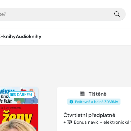
E-knihy
Audioknihy
Tištěné
S DÁRKEM
Poštovné a balné ZDARMA
Čtvrtletní předplatné
+
Bonus navíc - elektronická