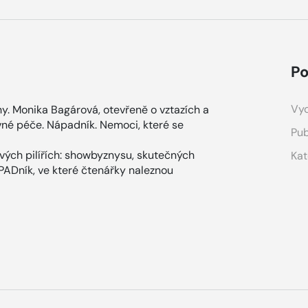
Po
Vyd
hy. Monika Bagárová, otevřeně o vztazích a
ávné péče. Nápadník. Nemoci, které se
Pub
ových pilířích: showbyznysu, skutečných
Kat
ÁPADník, ve které čtenářky naleznou