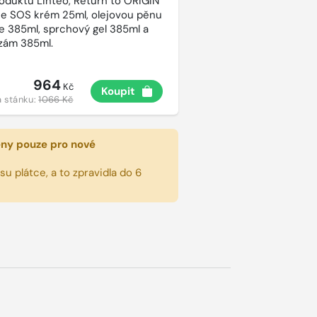
roduktů Linteo, Return to ORIGIN
e SOS krém 25ml, olejovou pěnu
e 385ml, sprchový gel 385ml a
lzám 385ml.
964
Kč
Koupit
 stánku:
1066 Kč
eny pouze pro nové
u plátce, a to zpravidla do 6