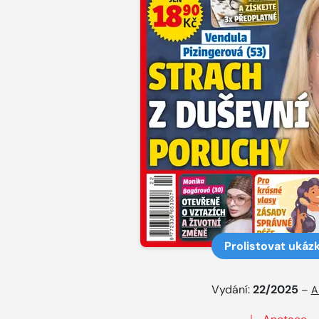
Prolistovat ukáz
Vydání:
22/2025
–
A