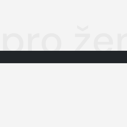
 pro že
Autorská práva k publikovaným 
O nás
Podmínky pro užívání služby info
Informace o zpracování osobníc
Kontakty
Jednotná kontaktní místa
dodavatelé obsahu