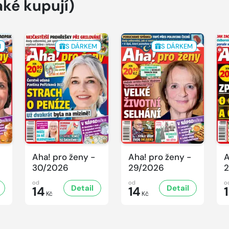
aké kupují)
M
S DÁRKEM
S DÁRKEM
Aha! pro ženy -
Aha! pro ženy -
A
30/2026
29/2026
2
od
od
o
Detail
Detail
14
14
Kč
Kč