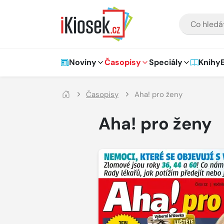
Přejít na hlavní obsah
VYHLEDÁVÁNÍ
Hlavní navigace
Noviny
Časopisy
Speciály
Knihy
Časopisy
Aha! pro ženy
Aha! pro ženy