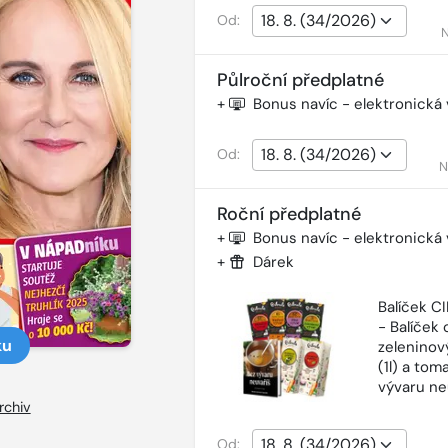
Od:
N
Půlroční předplatné
+
Bonus navíc - elektronická
Od:
N
Roční předplatné
+
Bonus navíc - elektronická
+
Dárek
Balíček 
- Balíček o
ku
zeleninový
(1l) a tom
vývaru ne
rchiv
Od: