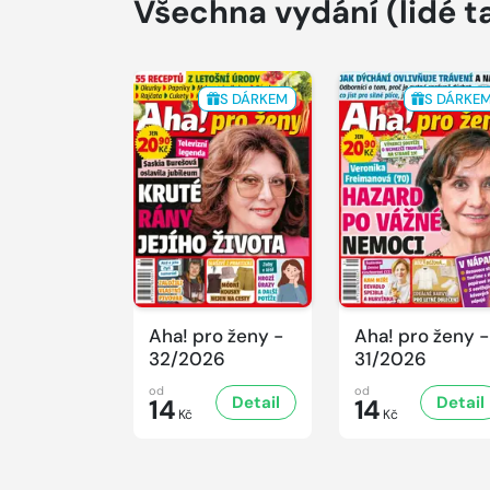
Všechna vydání
(lidé t
S DÁRKEM
S DÁRKE
Aha! pro ženy -
Aha! pro ženy -
32/2026
31/2026
od
od
Detail
Detail
14
14
Kč
Kč