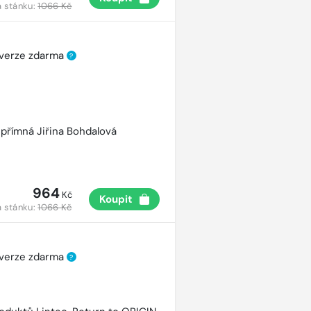
 stánku:
1066 Kč
 verze zdarma
?
přímná Jiřina Bohdalová
964
Kč
Koupit
 stánku:
1066 Kč
 verze zdarma
?