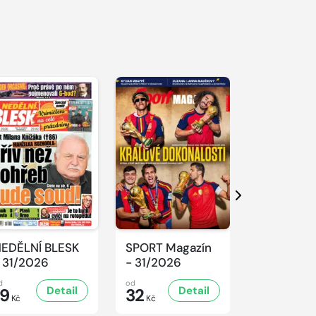
S 
Další
EDĚLNÍ BLESK
SPORT Magazín
REFLEX -
 31/2026
- 31/2026
31/2026
d
od
od
Detail
Detail
D
19
32
47
Kč
Kč
Kč