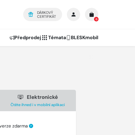
DÁRKOVÝ
CERTIFIKÁT
0
Předprodej
Témata
BLESKmobil
Elektronické
Čtěte ihned i v mobilní aplikaci
 verze zdarma
?