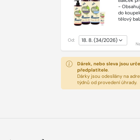
Balíček p
- Obsahuj
do koupel
tělový ba
Od:
Na
Dárek, nebo sleva jsou urč
předplatitele
.
Dárky jsou odesílány na adres
týdnů od provedení úhrady.