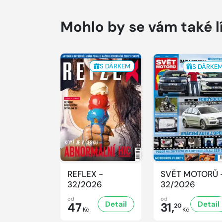
Mohlo by se vám také l
S DÁRKEM
S DÁRKE
REFLEX -
SVĚT MOTORŮ 
32/2026
32/2026
od
od
Detail
Detail
47
31,
20
Kč
Kč