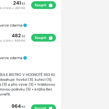
241
Kč
Koupit
a stánku:
267 Kč
 verze zdarma
?
482
Kč
Koupit
a stánku:
533 Kč
 verze zdarma
?
CIBULE BISTRO V HODNOTĚ 933 Kč
bsahuje: hovězí (1l), kuřecí (1l),
 (1l) a pho vývar (1l) + hráškovou
atovou polévku (1l) + knížka Bez
uvaříš.
964
Kč
Koupit