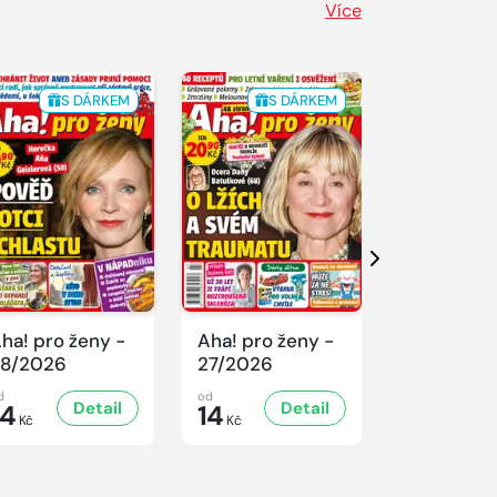
Více
S DÁRKEM
S DÁRKEM
S 
Další
ha! pro ženy -
Aha! pro ženy -
Aha! pro ž
8/2026
27/2026
26/2026
d
od
od
Detail
Detail
D
14
14
14
Kč
Kč
Kč