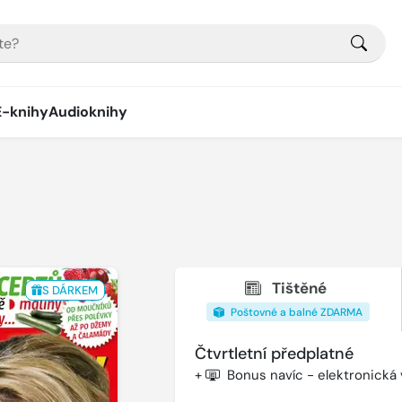
E-knihy
Audioknihy
Tištěné
S DÁRKEM
Poštovné a balné ZDARMA
Čtvrtletní předplatné
+
Bonus navíc - elektronická