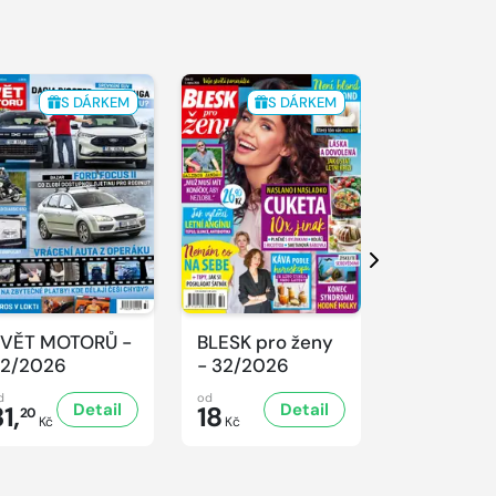
S DÁRKEM
S DÁRKEM
Další
VĚT MOTORŮ -
BLESK pro ženy
Nedělní Ah
2/2026
- 32/2026
31/2026
d
od
od
Detail
Detail
D
1,
18
17
20
Kč
Kč
Kč