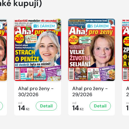
aké kupují)
M
S DÁRKEM
S DÁRKEM
Aha! pro ženy -
Aha! pro ženy -
A
30/2026
29/2026
2
od
od
o
Detail
Detail
14
14
Kč
Kč