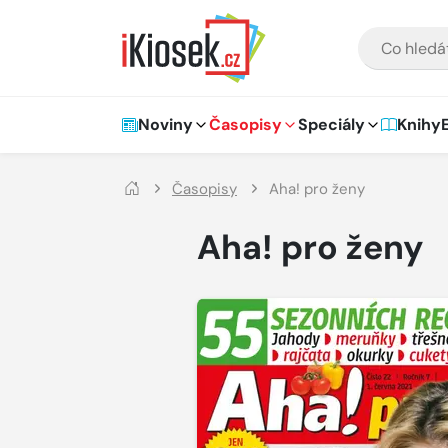
Přejít na hlavní obsah
VYHLEDÁVÁNÍ
Hlavní navigace
Noviny
Časopisy
Speciály
Knihy
Časopisy
Aha! pro ženy
Aha! pro ženy