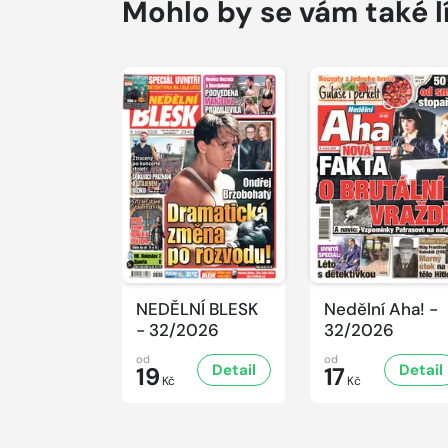
Mohlo by se vám také l
NEDĚLNÍ BLESK
Nedělní Aha! -
- 32/2026
32/2026
od
od
Detail
Detail
19
17
Kč
Kč