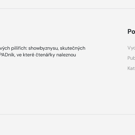
Po
Vyd
ových pilířích: showbyznysu, skutečných
ÁPADník, ve které čtenářky naleznou
Pub
Kat