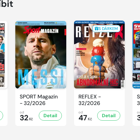
íbit
S DÁRKEM
SPORT Magazín
REFLEX -
S
- 32/2026
32/2026
3
od
od
o
Detail
Detail
32
47
3
Kč
Kč