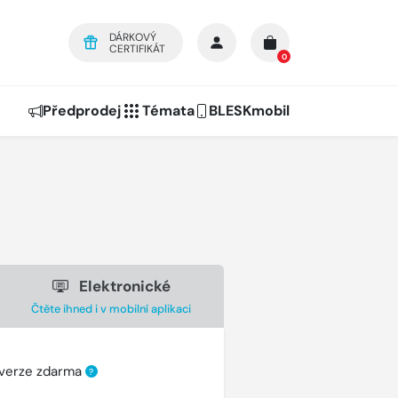
DÁRKOVÝ
CERTIFIKÁT
0
Předprodej
Témata
BLESKmobil
Elektronické
Čtěte ihned i v mobilní aplikaci
 verze zdarma
?