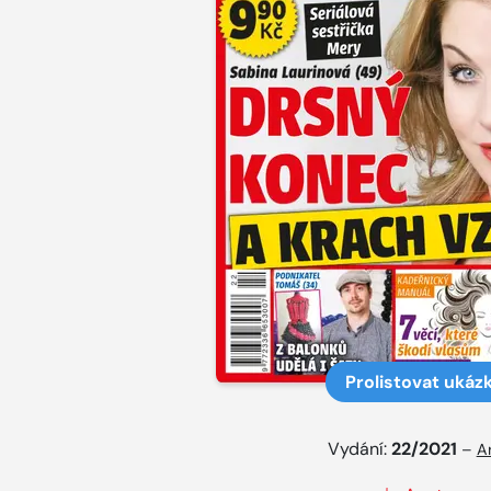
Prolistovat ukáz
Vydání:
22/2021
–
A