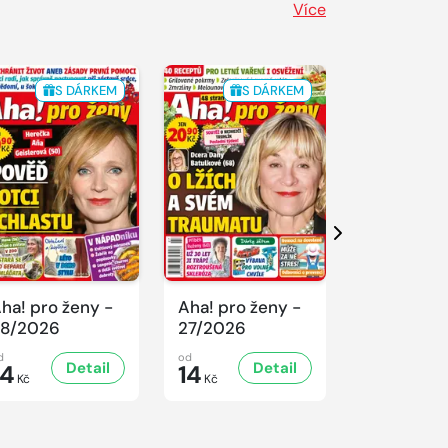
Více
S DÁRKEM
S DÁRKEM
S 
Další
ha! pro ženy -
Aha! pro ženy -
Aha! pro ž
8/2026
27/2026
26/2026
d
od
od
Detail
Detail
D
14
14
14
Kč
Kč
Kč