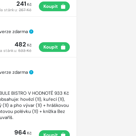
241
Kč
Koupit
a stánku:
267 Kč
 verze zdarma
?
482
Kč
Koupit
a stánku:
533 Kč
 verze zdarma
?
CIBULE BISTRO V HODNOTĚ 933 Kč
bsahuje: hovězí (1l), kuřecí (1l),
 (1l) a pho vývar (1l) + hráškovou
atovou polévku (1l) + knížka Bez
uvaříš.
964
Kč
Koupit