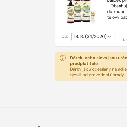
Balíček p
- Obsahuj
do koupel
tělový ba
Od:
Na
Dárek, nebo sleva jsou urč
předplatitele
.
Dárky jsou odesílány na adres
týdnů od provedení úhrady.