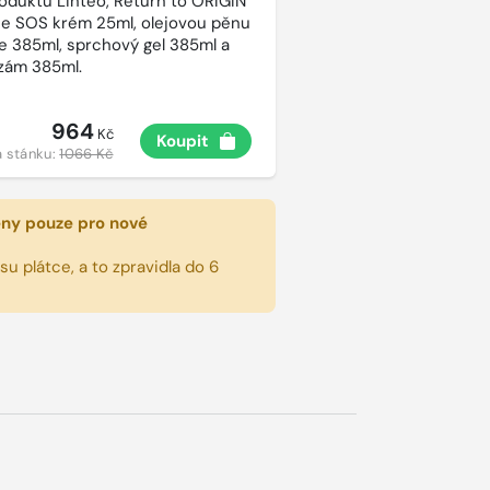
roduktů Linteo, Return to ORIGIN
e SOS krém 25ml, olejovou pěnu
e 385ml, sprchový gel 385ml a
lzám 385ml.
964
Kč
Koupit
 stánku:
1066 Kč
eny pouze pro nové
u plátce, a to zpravidla do 6