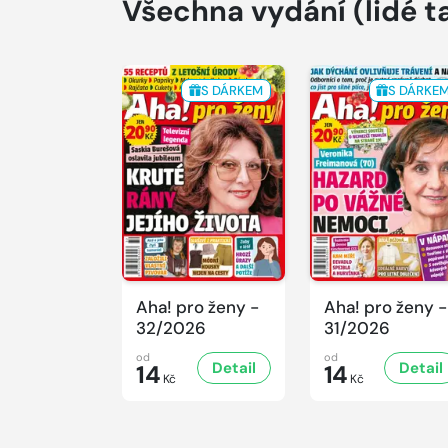
Všechna vydání
(lidé t
S DÁRKEM
S DÁRKE
Aha! pro ženy -
Aha! pro ženy -
32/2026
31/2026
od
od
Detail
Detail
14
14
Kč
Kč