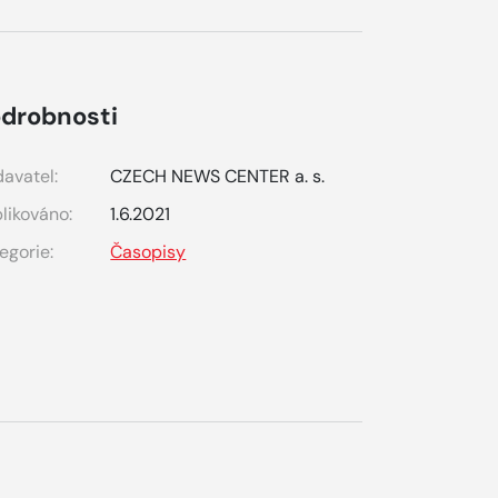
drobnosti
avatel:
CZECH NEWS CENTER a. s.
likováno:
1.6.2021
egorie:
Časopisy