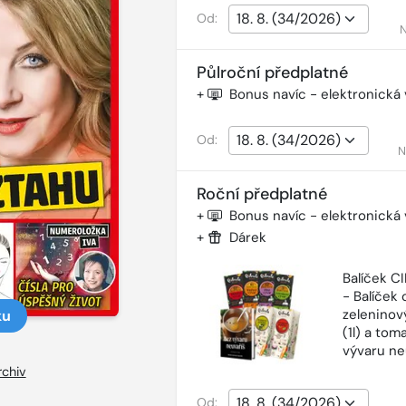
Od:
N
Půlroční předplatné
+
Bonus navíc - elektronická
Od:
N
Roční předplatné
+
Bonus navíc - elektronická
+
Dárek
Balíček 
- Balíček o
zeleninový
ku
(1l) a tom
vývaru ne
rchiv
Od: