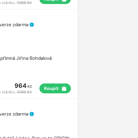
 stánku:
1066 Kč
 verze zdarma
?
přímná Jiřina Bohdalová
964
Kč
Koupit
 stánku:
1066 Kč
 verze zdarma
?