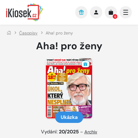
Přejít na hlavní obsah
0
Časopisy
Aha! pro ženy
Aha! pro ženy
Ukázka
Vydání:
20/2025
–
Archiv