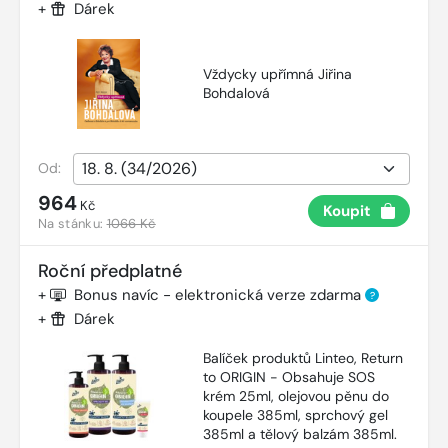
+
Dárek
Vždycky upřímná Jiřina
Bohdalová
Od:
964
Kč
Koupit
Na stánku:
1066 Kč
Roční předplatné
+
Bonus navíc - elektronická verze zdarma
?
+
Dárek
Balíček produktů Linteo, Return
to ORIGIN - Obsahuje SOS
krém 25ml, olejovou pěnu do
koupele 385ml, sprchový gel
385ml a tělový balzám 385ml.