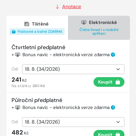
Anotace
Elektronické
Tištěné
Čtěte ihned i v mobilní
Poštovné a balné ZDARMA
aplikaci
Čtvrtletní předplatné
+
Bonus navíc - elektronická verze zdarma
?
Od:
241
Kč
Koupit
Na stánku:
267 Kč
Půlroční předplatné
+
Bonus navíc - elektronická verze zdarma
?
Od:
482
Kč
Koupit