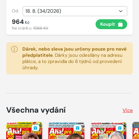
Od:
964
Kč
Koupit
Na stánku:
1066 Kč
Dárek, nebo sleva jsou určeny pouze pro nové
předplatitele
.
Dárky jsou odesílány na adresu
plátce, a to zpravidla do 6 týdnů od provedení
úhrady.
Všechna vydání
Více