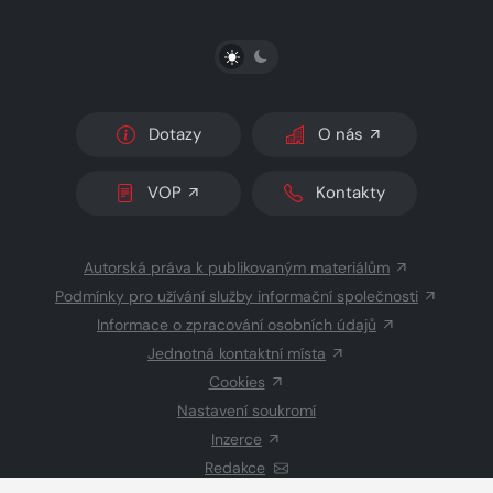
PŘEPNOUT SVĚTLÝ/TMAVÝ REŽIM
Dotazy
O nás
VOP
Kontakty
Autorská práva k publikovaným materiálům
Podmínky pro užívání služby informační společnosti
Informace o zpracování osobních údajů
Jednotná kontaktní místa
Cookies
Nastavení soukromí
Inzerce
Redakce