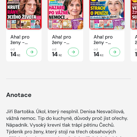
Aha! pro
Aha! pro
Aha! pro
ženy -
ženy -
ženy -
32/2026
31/2026
30/2026
od
od
od
14
14
14
Kč
Kč
Kč
Anotace
Jiří Bartoška. Úkol, který nesplnil. Denisa Nesvačilová,
vážná nemoc. Tip do kuchyně, důvody proč jíst ořechy.
Nápadník. Vysoký krevní tlak trápí pětinu Čechů.
Týdeník pro ženy, který stojí na třech obsahových