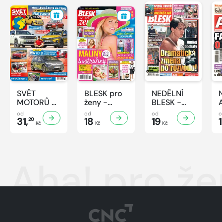
SVĚT
BLESK pro
NEDĚLNÍ
MOTORŮ -
ženy -
BLESK -
33/2026
33/2026
32/2026
od
od
od
31,
18
19
20
Kč
Kč
Kč
Aha! pro ž